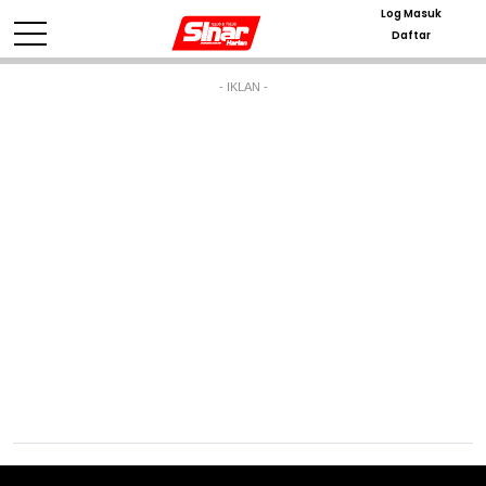
Log Masuk
Daftar
- IKLAN -