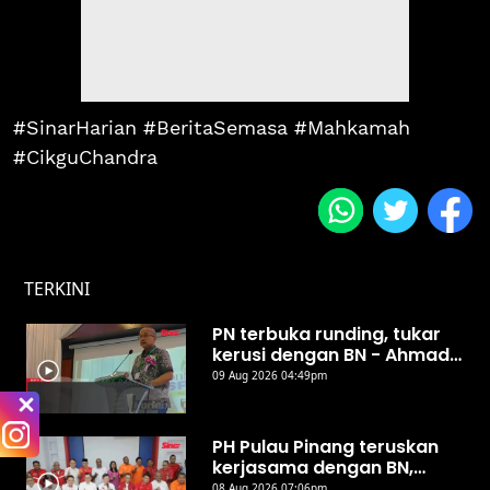
#SinarHarian #BeritaSemasa #Mahkamah
#CikguChandra
TERKINI
PN terbuka runding, tukar
kerusi dengan BN - Ahmad
Samsuri
09 Aug 2026 04:49pm
PH Pulau Pinang teruskan
kerjasama dengan BN,
UMNO
08 Aug 2026 07:06pm