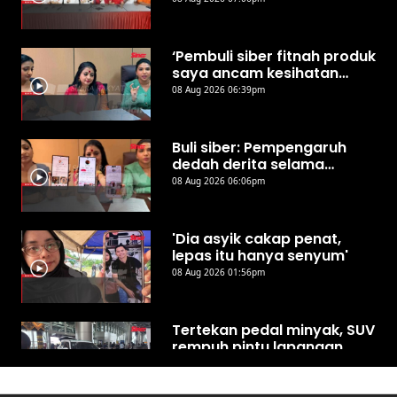
‘Pembuli siber fitnah produk
saya ancam kesihatan
awam’
08 Aug 2026 06:39pm
Buli siber: Pempengaruh
dedah derita selama
bertahun
08 Aug 2026 06:06pm
'Dia asyik cakap penat,
lepas itu hanya senyum'
08 Aug 2026 01:56pm
Tertekan pedal minyak, SUV
rempuh pintu lapangan
terbang Kota Kinabalu
07 Aug 2026 08:45pm