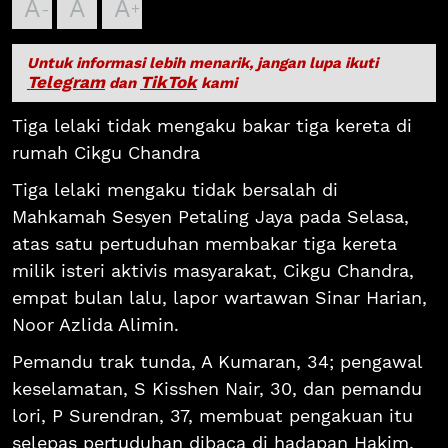
A
A
A
Untuk informasi lebih menarik, jangan lupa ikuti
Telegram
TikTok
dan
kami
Tiga lelaki tidak mengaku bakar tiga kereta di
rumah Cikgu Chandra
Tiga lelaki mengaku tidak bersalah di
Mahkamah Sesyen Petaling Jaya pada Selasa,
atas satu pertuduhan membakar tiga kereta
milik isteri aktivis masyarakat, Cikgu Chandra,
empat bulan lalu, lapor wartawan Sinar Harian,
Noor Azlida Alimin.
Pemandu trak tunda, A Kumaran, 34; pengawal
keselamatan, S Kisshen Nair, 30, dan pemandu
lori, P Surendran, 37, membuat pengakuan itu
selepas pertuduhan dibaca di hadapan Hakim,