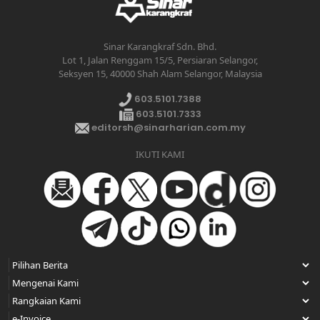
Sinar Karangkraf Sdn. Bhd.
Lot 1, Jalan Renggam 15/5, Persiaran Selangor,
Seksyen 15, 40000 Shah Alam Selangor, Malaysia
603.5101.7388
603.5101.7333
editorsh@sinarharian.com.my
IKUTI KAMI