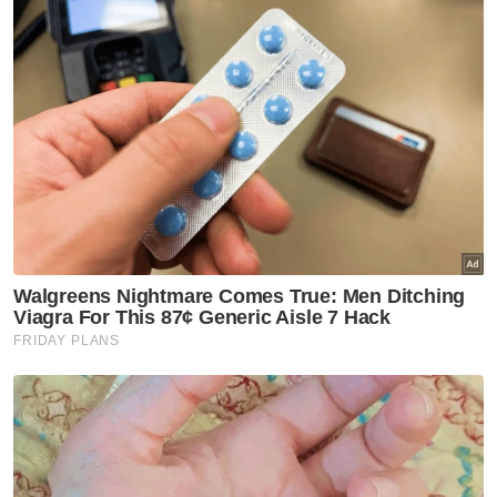
Mengulas lanjut, MoF berkata, dalam
keadaan ini, tanggungan subsidi kerajaan
berdasarkan harga pasaran semasa masih
diunjurkan tinggi, iaitu sekitar RM3.5 bilion
sebulan.
Daripada jumlah tersebut katanya, subsidi
RON95 diunjurkan sekitar RM2 bilion sebulan,
manakala subsidi diesel pula sekitar RM1.5