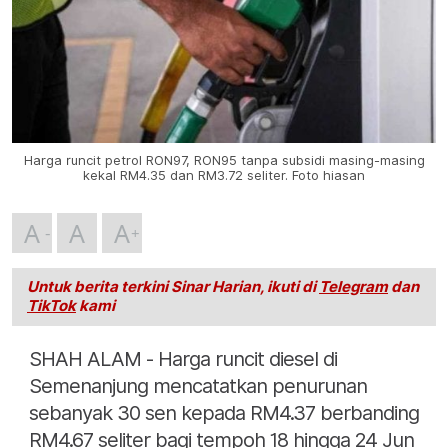
Harga runcit petrol RON97, RON95 tanpa subsidi masing-masing
kekal RM4.35 dan RM3.72 seliter. Foto hiasan
A
A
A
Untuk berita terkini Sinar Harian, ikuti di
Telegram
dan
TikTok
kami
SHAH ALAM - Harga runcit diesel di
Semenanjung mencatatkan penurunan
sebanyak 30 sen kepada RM4.37 berbanding
RM4.67 seliter bagi tempoh 18 hingga 24 Jun