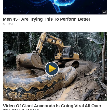
bekalan negara dan mengurangkan tekanan
terhadap perbelanjaan subsidi.
Selain itu katanya, di bawah Budi Madani
RON95 (BUDI95), kerajaan terus
mengekalkan harga RON95 bersubsidi pada
RM1.99 seliter bagi lebih 14 juta penerima
yang layak.
Berita Telus & Tulus menerusi E-Mel setiap
hari!