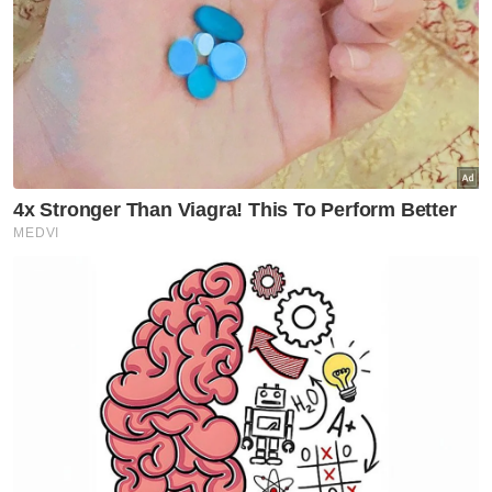
bilion sebulan.
"Kerajaan Madani akan terus memastikan
kebajikan rakyat dan kelangsungan operasi
sektor tertentu terpelihara melalui bantuan
dan subsidi bersasar, di samping mengurus
perbelanjaan fiskal secara berhemat dalam
keadaan pasaran global yang masih tidak
menentu," katanya.
Artikel Berkaitan:
Harga minyak turun, siapa paling untung?
[INFOGRAFIK] Harga diesel di Semenanjung naik 5
sen
Harga diesel di Semenanjung naik 5 sen
Kenyataan itu menambah, meskipun bekalan
bahan api negara kekal mencukupi buat