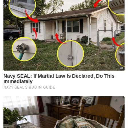
Muat turun aplikasi Sinar Harian.
Klik di sini!
Diesel
RON97
RON95
MoF