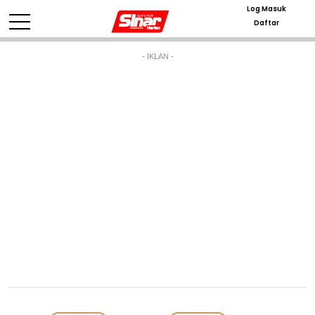
Log Masuk
Daftar
- IKLAN -