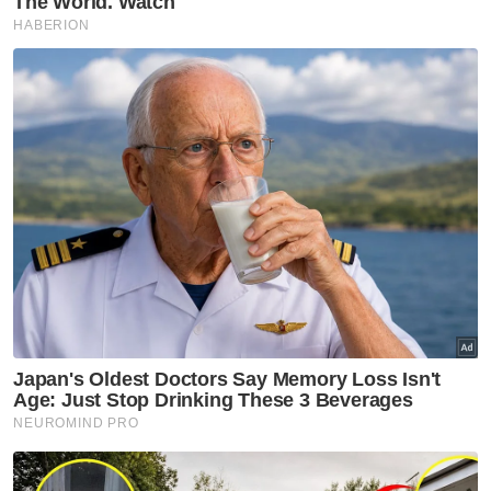
Menurutnya, pada harga RON95 tanpa
subsidi semasa RM3.72 seliter, penggunaan
200 liter akan menelan kos RM744.
Dalam pada itu, kementerian berkenaan
menegaskan, bagi mengimbangi kos sara
hidup rakyat dan keperluan perbelanjaan
fiskal secara berhemat, kerajaan akan terus
mengambil pendekatan berhemah bagi
melindungi rakyat daripada turun naik harga,
di samping memastikan bekalan bahan api
negara kekal mencukupi dan terjamin.