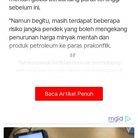
sebelum ini.
"Namun begitu, masih terdapat beberapa
risiko jangka pendek yang boleh mengekang
penurunan harga minyak mentah dan
produk petroleum ke paras prakonflik.
"Ini termasuk ketidaktentuan berhubung
pembukaan semula laluan perdagangan di
Selat Hormuz, gangguan bekalan yang dijangka
mengambil masa berbulan-bulan untuk pulih
sepenuhnya, serta risiko rundingan damai tidak
Baca Artikel Penuh
mencapai penyelesaian muktamad," kata
kenyataan itu pada Rabu.