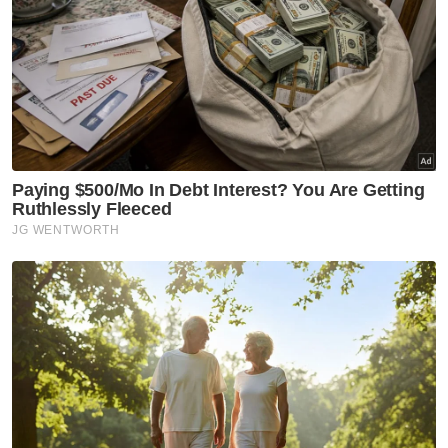
Artikel Disyorkan
Nasional
Harap pengumuman PM fokus
tiga komponen utama
melibatkan struktur ATM -
Menteri Pertahanan
Nasional
Tindakan sita kontena muatan
ke Israel bukti ketegasan
Malaysia - Anwar
Nasional
JMD 2026 perkasa rakyat ke
arah negara AI
Nasional
Isu import udang Thailand
dijangka selesai pertengahan