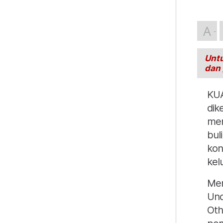
A
Untu
dan
KUA
dik
mer
bul
kon
kel
Men
Und
Oth