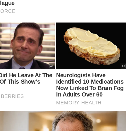
Kita mahu memberikan kesedaran kepada 
mengenai keseriusan sifat buli yang akan 
tindakan melalui saluran ini. Jadi mereka ti
nganggap isu buli sebagai suatu perkara 
temeh," katanya.
anyak 56 anggota tribunal terdiri daripada
ar perundangan dan pakar dalam bidang
kaitan kanak-kanak telah dilantik bagi
gendalikan kes-kes yang dirujuk.