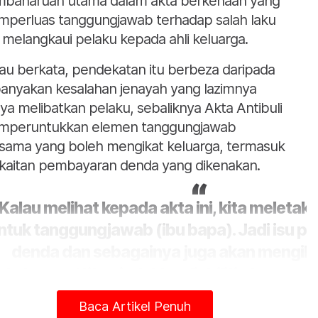
baharuan utama dalam akta berkenaan yang
perluas tanggungjawab terhadap salah laku
i melangkaui pelaku kepada ahli keluarga.
iau berkata, pendekatan itu berbeza daripada
anyakan kesalahan jenayah yang lazimnya
ya melibatkan pelaku, sebaliknya Akta Antibuli
peruntukkan elemen tanggungjawab
sama yang boleh mengikat keluarga, termasuk
kaitan pembayaran denda yang dikenakan.
"Kalau melihat kepada akta ini, kita meletak
ntuk tanggungjawab (ibu bapa). Jadi isu 
denda dan sebagainya juga akan mengik
keluarga. Kita pindahkan liabiliti atau me
tanggungan liabiliti kepada keluarga," ka
Baca Artikel Penuh