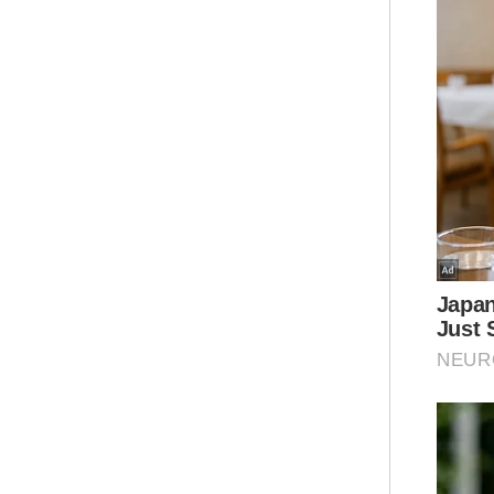
Men
ber
dij
pej
dal
Ar
Bag
per