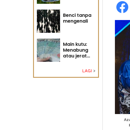
Tuhan
Benci tanpa
mengenali
Main kutu:
Menabung
atau jerat
diri?
LAGI
Aza