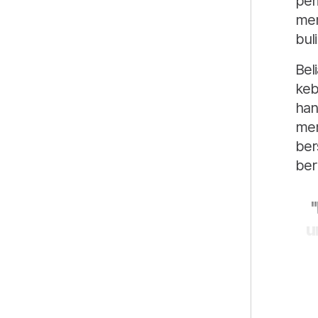
pem
mem
bul
Bel
keb
han
mem
ber
ber
u