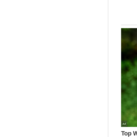
Bel
mel
Tim
ini
Rak
Aza
did
mem
ter
nya