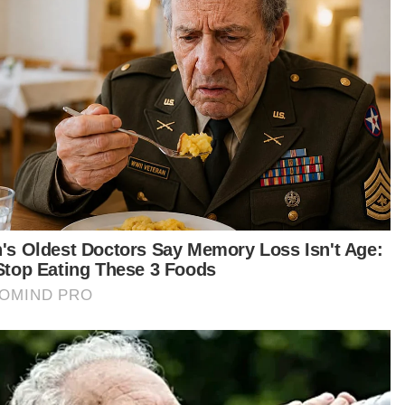
urut Azalina, ibu pejabat tribunal itu akan
operasi di AIAC, namun prosiding boleh
alankan di seluruh negara termasuk di sekolah,
abat Jabatan Bantuan Guaman atau secara
am talian.
tikel Berkaitan:
'Tiada istilah jaga nama, imej jika libatkan buli' - Asyraf
Wajdi
Guru juga perlu dilindungi ketika menjalankan tugas
KPM siasat kes murid Tahun Enam cedera disyaki dibuli
Murid cedera: JPN Perlis beri kerjasama penuh
terhadap siasatan polis
Kanak-kanak makin terancam dalam talian, semua
pihak perlu bertindak - Peguam
i memperluas akses kepada keadilan, enam zon
bicaraan fizikal dan dalam talian disediakan di