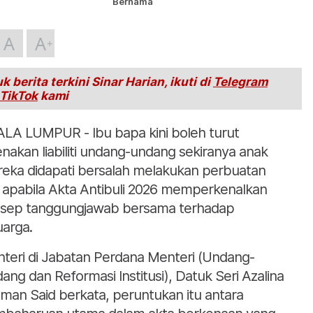
Bernama
A
A
k berita terkini Sinar Harian, ikuti di
Telegram
TikTok
kami
LA LUMPUR - Ibu bapa kini boleh turut
enakan liabiliti undang-undang sekiranya anak
eka didapati bersalah melakukan perbuatan
i apabila Akta Antibuli 2026 memperkenalkan
sep tanggungjawab bersama terhadap
uarga.
teri di Jabatan Perdana Menteri (Undang-
ang dan Reformasi Institusi), Datuk Seri Azalina
man Said berkata, peruntukan itu antara