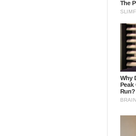
"
me
Seb
pak
ber
men