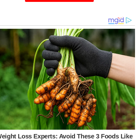
iau berkata kepada pemberita selepas
ancarkan ibu pejabat Tribunal Antibuli di Pusat
bang Tara Antarabangsa Asia (AIAC) di sini hari
 yang turut dihadiri Pengerusi Majlis Amanah
yat (MARA) Datuk Dr Asyraf Wajdi Dusuki.
lina berkata, penubuhan tribunal berkenaan
orong oleh peningkatan kes buli yang
bimbangkan serta impaknya yang serius,
masuk kes yang mengakibatkan kehilangan
wa.