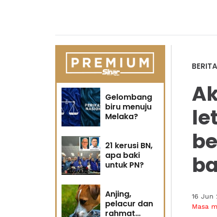
BERIT
Ak
Gelombang
biru menuju
le
Melaka?
be
21 kerusi BN,
apa baki
ba
untuk PN?
Anjing,
16 Jun
pelacur dan
Masa 
rahmat