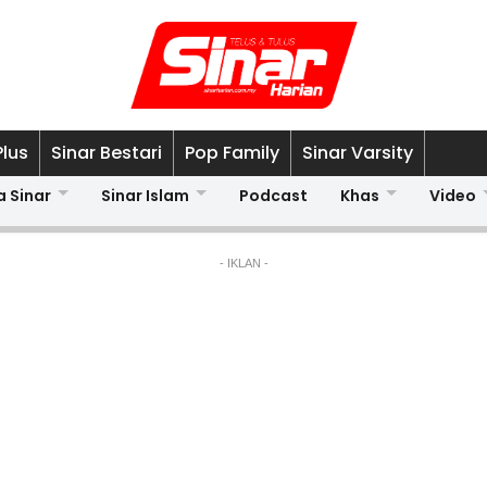
Plus
Sinar Bestari
Pop Family
Sinar Varsity
a Sinar
Sinar Islam
Podcast
Khas
Video
- IKLAN -