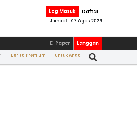
Log Masuk
Daftar
Jumaat | 07 Ogos 2026
E-Paper
Langgan
Berita Premium
Untuk Anda