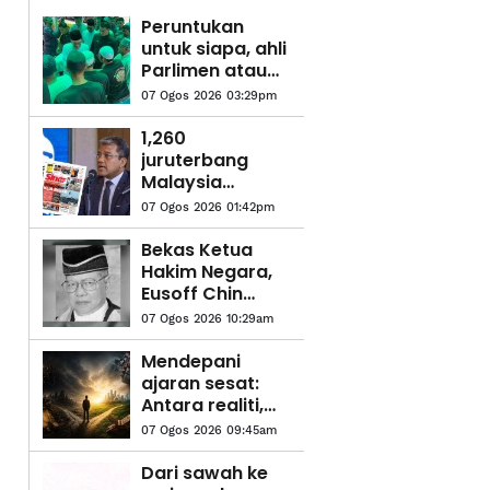
Peruntukan
untuk siapa, ahli
Parlimen atau
rakyat? - Anwar
07 Ogos 2026 03:29pm
1,260
juruterbang
Malaysia
Airlines jalani
07 Ogos 2026 01:42pm
saringan dadah
Bekas Ketua
Hakim Negara,
Eusoff Chin
meninggal
07 Ogos 2026 10:29am
dunia
Mendepani
ajaran sesat:
Antara realiti,
sejarah dan
07 Ogos 2026 09:45am
cabaran zaman
moden
Dari sawah ke