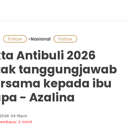
A
>
Nasional
ta Antibuli 2026
tak tanggungjawab
rsama kepada ibu
pa - Azalina
 2026 04:16pm
membaca:
2
minit