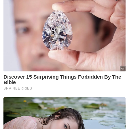
"Saya percaya kerajaan kita tak ada data
sebenar berapa ramai sebenarnya pelarian
Rohingya di Malaysia. Yang masuk secara
haram berapa ramai? Kita hari ini nak desak
tangkap orang Rohingya...ok lah.
"Katakan kerajaan tangkap mereka ramai-
ramai. Lepas itu? Letak mana? Siapa
tanggung kos?
"Dah tangkap, nak buat apa? Nak hantar