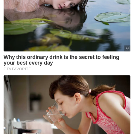
balik ke negara asal. Tak boleh. Nanti negara
kita pula akan dituduh dunia menjalankan
penindasan ke atas pelarian. Ini semua akan
bagi kesan pada negara," ujarnya.
Artikel Berkaitan:
Ada sesiapa nak belajar bahasa Rohingya?
KDN, Imigresen buat pengumpulan data biometrik,
maklumat pelarian
27 mangsa bot karam Rohingya di Langkawi selamat
dikebumikan
'Ada yang mabuk, berkeliaran ganggu penduduk Flat
Pandan Mewah'
Komuniti Rohingya di Perak dipantau rapi, dalam
radar pihak berkuasa - MB
Isu Rohingya jadi 'barah', perlu tindakan menyeluruh
semua pihak - Ayob Khan