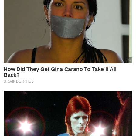
Rohingya di Malaysia dan kenakan tindakan
pada penguat kuasa yang tak amanah dan
bersekongkol dengan sindiket," katanya.
Muat turun aplikasi Sinar Harian.
Klik di sini!
Rohingya
ADUN
Marina Ibrahim