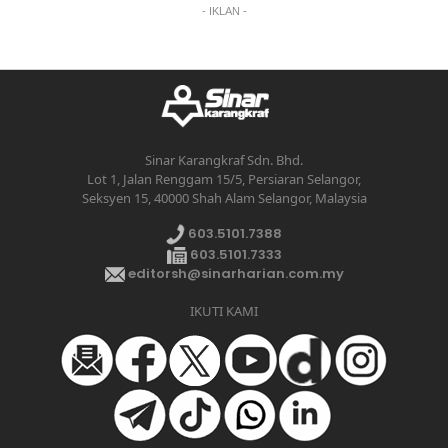
- IKLAN -
Sinar Karangkraf Sdn. Bhd.
Lot 1, Jalan Renggam 15/5, Persiaran Selangor,
Seksyen 15, 40000 Shah Alam Selangor, Malaysia
603.5101.7388
603.5101.7333
editorsh@sinarharian.com.my
IKUTI KAMI