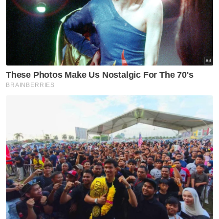
Artikel Disyorkan
Nasional
Harap pengumuman PM fokus
tiga komponen utama
melibatkan struktur ATM -
Menteri Pertahanan
Nasional
Tindakan sita kontena muatan
ke Israel bukti ketegasan
Malaysia - Anwar
Nasional
JMD 2026 perkasa rakyat ke
arah negara AI
Nasional
Isu import udang Thailand
dijangka selesai pertengahan