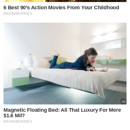
Beliau yang pernah mengajar kanak-kanak
Rohingya sewaktu menjadi Ahli Majlis
sebelum ini memberitahu isu berkenaan
pernah dibawa ke dalam sidang Dewan
Undangan Negeri (DUN).
"Saya pun pernah berkali bawa isu Rohingya
ke sidang Dewan Undangan Negeri (DUN),
ke dalam mesyuarat Jawatankuasa Tindakan
Pembangunan Daerah (JTPD).