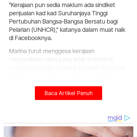
"Kerajaan pun sedia maklum ada sindiket
penjualan kad kad Suruhanjaya Tinggi
Pertubuhan Bangsa-Bangsa Bersatu bagi
Pelarian (UNHCR)," katanya dalam muat naik
di Facebooknya.
Marina turut menggesa kerajaan
menyediakan data yang lebih terperinci
mengenai jumlah sebenar pelarian Rohingya
di Malaysia mengikut daerah dan negeri bagi
membantu proses pengurusan serta
perancangan dasar yang lebih berkesan.
Baca Artikel Penuh