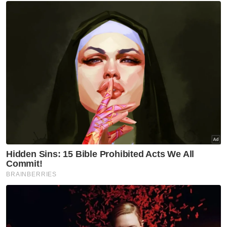
Berita Telus & Tulus menerusi E-Mel setiap
hari!
"Penyelaras DUN Puteri Wangsa dulu pun
bawa isu ni. Jawapan? Tidak menjawab
persoalan," katanya.
Dalam masa sama, beliau berharap kerajaan