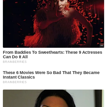
dapat mengadakan perbincangan yang lebih
telus dengan Pesuruhjaya Tinggi Pertubuhan
Bangsa-Bangsa Bersatu bagi Pelarian
(UNHCR) berhubung pengurusan pelarian
Rohingya yang telah lama berada di negara
ini.
Tegasnya, kerajaan Malaysia juga tidak
menerima sebarang peruntukan bagi
membantu pelarian Rohingya.
"Kalau ada yang cakap UNHCR bagi elaun
bulanan kepada pelarian, tidak benar. Ada
yang dapat elaun sementara sebulan dua
lepas itu tiada.
"UNHCR sepatutnya didesak kerajaan
menjawab bagaimana pengurusan pelarian