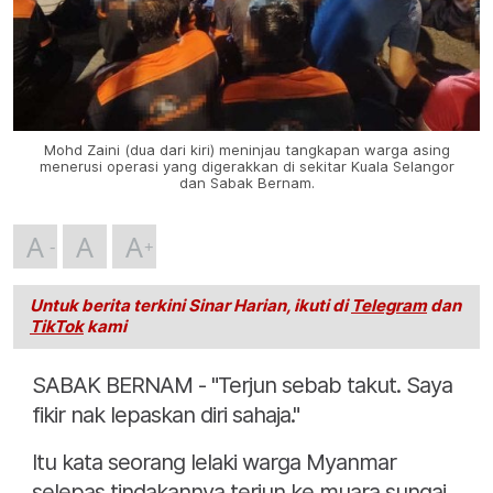
Mohd Zaini (dua dari kiri) meninjau tangkapan warga asing
menerusi operasi yang digerakkan di sekitar Kuala Selangor
dan Sabak Bernam.
A
A
A
Untuk berita terkini Sinar Harian, ikuti di
Telegram
dan
TikTok
kami
SABAK BERNAM - "Terjun sebab takut. Saya
fikir nak lepaskan diri sahaja."
Itu kata seorang lelaki warga Myanmar
selepas tindakannya terjun ke muara sungai