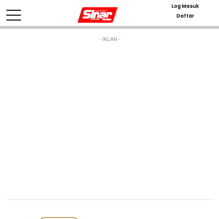
Log Masuk
Daftar
- IKLAN -