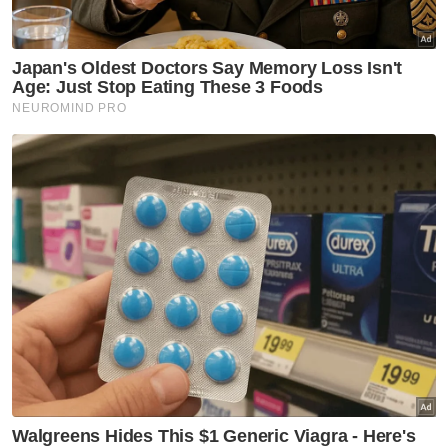
pertahanan bersama
GLOBAL
Pelajar lepaskan tembakan di
sekolah Thailand, beberapa
individu maut
GLOBAL
Tak sempat masuk hospital,
bayi lahir atas motosikal