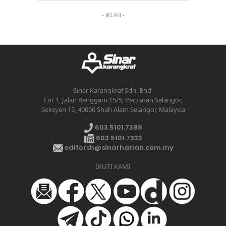
- IKLAN -
Sinar Karangkraf Sdn. Bhd.
Lot 1, Jalan Renggam 15/5, Persiaran Selangor,
Seksyen 15, 40000 Shah Alam Selangor, Malaysia
603.5101.7388
603.5101.7333
editorsh@sinarharian.com.my
IKUTI KAMI