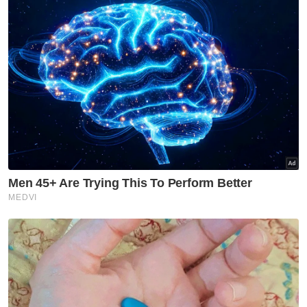
Artikel Berkaitan:
Tunku Azizah tidak pernah tawar bantuan melalui
Whatsapp, media sosial
‘Like’ gambar wanita lain di media sosial jadi alasan
cerai
Penjual mi babi di Bandung tanggalkan tudung,
kopiah selepas tular di media sosial
Muat turun aplikasi Sinar Harian.
Klik di sini!
Pokok Mangga
Mas Kahwin