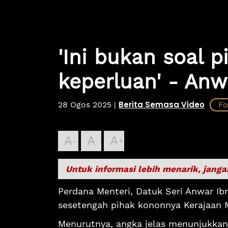
'Ini bukan soal pi
keperluan' - Anw
Berita Semasa Video
28 Ogos 2025
|
A
A
A
Untuk informasi lebih menarik, janga
Perdana Menteri, Datuk Seri Anwar I
sesetengah pihak kononnya Kerajaan 
Menurutnya, angka jelas menunjukkan 