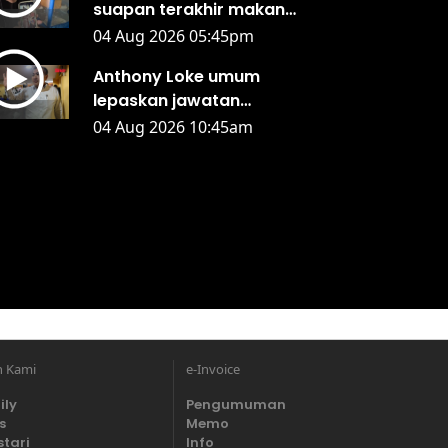
suapan terakhir makan
malam' - Isteri
04 Aug 2026 05:45pm
Anthony Loke umum
lepaskan jawatan
Pengerusi DAP Negeri
04 Aug 2026 10:45am
Sembilan
n Kami
e-Invoice
ily
Pengumuman
s
Memo
stari
Info