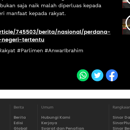
) bukan saja naik malah diperluas kepada
i manfaat kepada rakyat.
rticle/745503/berita/nasional/perdana-
-negeri-tertentu
Rakyat #Parlimen #AnwarIbrahim
Berita
Umum
Rangkaia
Berita
Hubungi Kami
Sinar Da
Edisi
Kerjaya
SinarPlu
Global
Syarat dan Penafian
Sinar Be