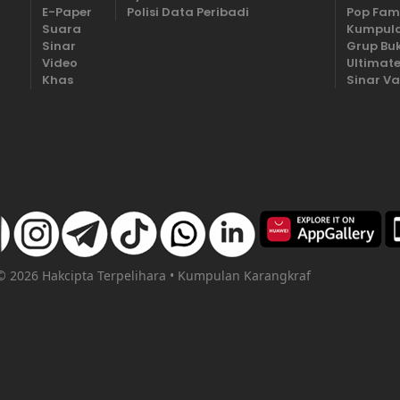
E-Paper
Polisi Data Peribadi
Pop Fam
Suara
Kumpula
Sinar
Grup Bu
Video
Ultimate
Khas
Sinar Va
 © 2026 Hakcipta Terpelihara • Kumpulan Karangkraf