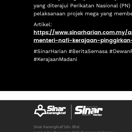
yang diterajui Perikatan Nasional (PN
pelaksanaan projek mega yang member
Artikel:
https://www.sinarharian.com.my/a
menteri-nafi-kerajaan-pinggirkan
#SinarHarian #BeritaSemasa #Dewan
#KerajaanMadani
Sinar Karangkraf Sdn. Bhd.