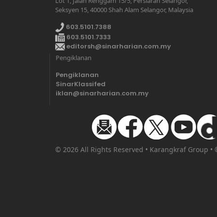
Lot 1, Jalan Renggam 15/5, Persiaran Selangor,
Seksyen 15, 40000 Shah Alam Selangor, Malaysia
603.5101.7388
603.5101.7333
editorsh@sinarharian.com.my
Pengiklanan
Pengiklanan
SinarKlassifed
iklan@sinarharian.com.my
© 2026 All Rights Reserved • Karangkraf Group •