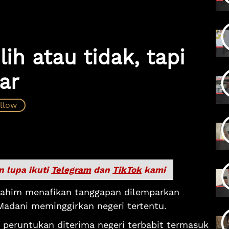
lih atau tidak, tapi
ar
n lupa ikuti
Telegram
dan
TikTok
kami
brahim menafikan tanggapan dilemparkan
Madani meminggirkan negeri tertentu.
peruntukan diterima negeri terbabit termasuk