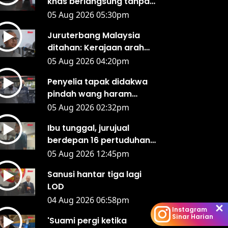
khas berlangsung tanpa
waktu rehat, 40 ahli
05 Aug 2026 05:30pm
Parlimen berbahas -
Juruterbang Malaysia
Fahmi
ditahan: Kerajaan arah
tutup segera
05 Aug 2026 04:20pm
kelompangan di
Penyelia tapak didakwa
lapangan terbang
pindah wang haram
hampir RM1.9 juta
05 Aug 2026 02:32pm
Ibu tunggal, jurujual
berdepan 16 pertuduhan
kemuka tuntutan palsu
05 Aug 2026 12:45pm
PERKESO
Sanusi hantar tiga lagi
LOD
04 Aug 2026 06:58pm
Instagram
Sinar Harian
'Suami pergi ketika