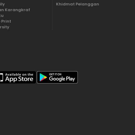
ily
Khidmat Pelanggan
n Karangkraf
ku
 Print
rsity