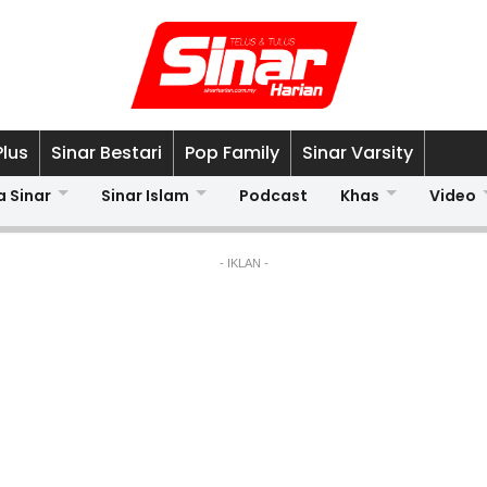
Plus
Sinar Bestari
Pop Family
Sinar Varsity
a Sinar
Sinar Islam
Podcast
Khas
Video
- IKLAN -