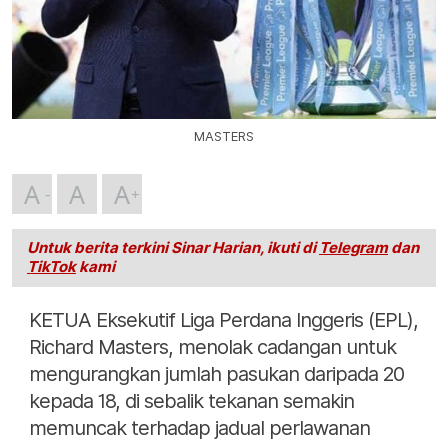
MASTERS
A
A
A
Untuk berita terkini Sinar Harian, ikuti di
Telegram
dan
TikTok
kami
KETUA Eksekutif Liga Perdana Inggeris (EPL),
Richard Masters, menolak cadangan untuk
mengurangkan jumlah pasukan daripada 20
kepada 18, di sebalik tekanan semakin
memuncak terhadap jadual perlawanan