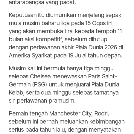
antarabangsa yang padat.
Keputusan itu diumumkan menjelang sepak
mula musim baharu liga pada 15 Ogos ini,
yang akan membuka tirai kepada tempoh 11
bulan aksi kompetitif, sebelum ditutup
dengan perlawanan akhir Piala Dunia 2026 di
Amerika Syarikat pada 19 Julai tahun depan.
Musim kali ini bermula hanya tiga minggu
selepas Chelsea menewaskan Paris Saint-
Germain (PSG) untuk menjuarai Piala Dunia
Kelab, serta dua minggu selepas tamatnya
siri perlawanan pramusim.
Pemain tengah Manchester City, Rodri,
sebelum ini pernah meluahkan kebimbangan
serius pada tahun lalu, dengan menyatakan