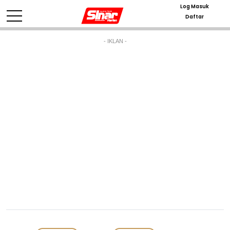
Log Masuk
Daftar
- IKLAN -