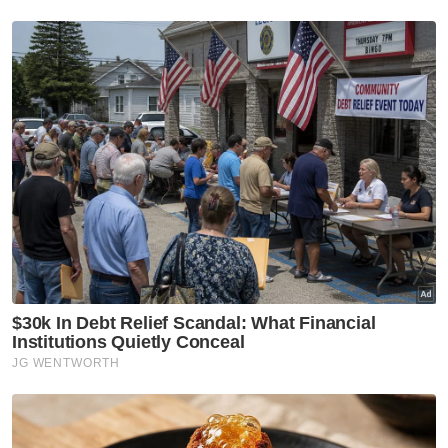
Itu yang sangat kami kesali,” katanya.
Walaupun saingan EPL kekal konsisten sejak
1994, ia tidak terkecuali daripada memaksa
kelab mematuhi jadual padat yang dirancang
oleh badan bola sepak lain.
Terbaharu, permohonan Chelsea dan
Manchester City untuk memulakan musim
lebih lewat ditolak, meskipun kedua-duanya
terlibat dalam aksi kompetitif sepanjang
musim panas.
Chelsea dijadualkan menentang Crystal
Palace di Stamford Bridge hanya lima minggu
selepas memenangi Piala Dunia Kelab di
Stadium MetLife, Amerika Syarikat.