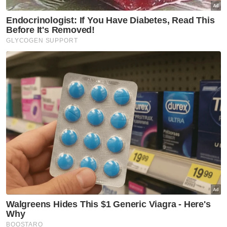
“Tugas saya adalah untuk memastikan ia
tidak menjejaskan struktur dan jadual
pertandingan domestik seperti Liga Perdana
Inggeris,” kata Masters.
Beliau turut menambah bahawa EPL kekal
dengan format 20 kelab dan 380 perlawanan
sejak musim 1994-95.
“Kini, kami terpaksa menyusun semula jadual
domestik kerana perubahan yang dibuat
oleh pihak luar. Kami meminta pemain untuk
beraksi dalam lebih banyak perlawanan, dan
perlu ada rundingan sewajarnya melibatkan
semua pihak berkepentingan, termasuk FIFA.