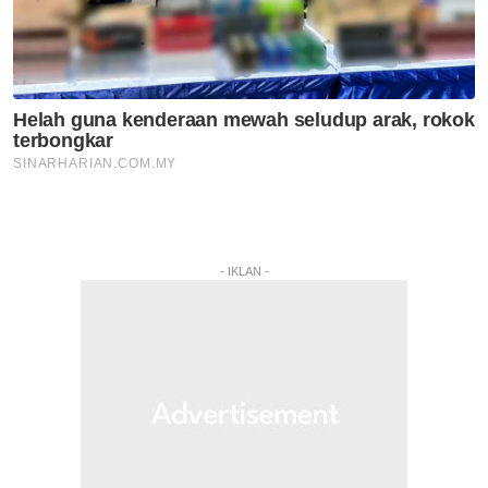
- IKLAN -