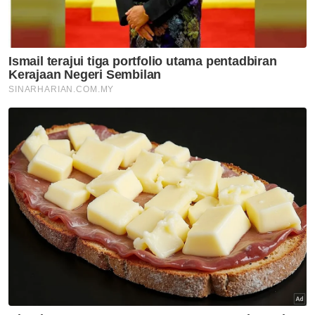
habis terjual
Sukan
Rifdean buru gelaran dunia di
bumi Jepun
Sukan
Harimau Malaya janji aksi lebih
baik di Cheras
Sukan
Mohamed Salah sertai
Trabzonspor, terima €17 juta
semusim