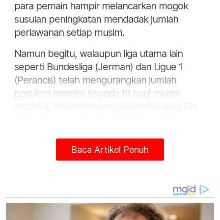
para pemain hampir melancarkan mogok
susulan peningkatan mendadak jumlah
perlawanan setiap musim.
Namun begitu, walaupun liga utama lain
seperti Bundesliga (Jerman) dan Ligue 1
(Perancis) telah mengurangkan jumlah
pasukan mereka kepada 18 bagi musim
2023/24, Masters menegaskan bahawa EPL
tidak akan mengikut langkah tersebut.
“Saya tidak fikir kami harus dipaksa membuat
Baca Artikel Penuh
keputusan seperti itu.