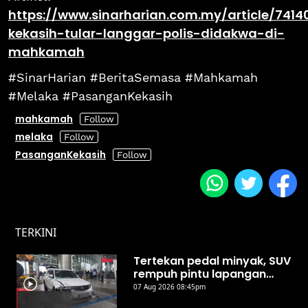
https://www.sinarharian.com.my/article/74
kekasih-tular-langgar-polis-didakwa-di-
mahkamah
#SinarHarian #BeritaSemasa #Mahkamah
#Melaka #PasanganKekasih
mahkamah
melaka
PasanganKekasih
TERKINI
Tertekan pedal minyak, SUV
rempuh pintu lapangan
terbang Kota Kinabalu
07 Aug 2026 08:45pm