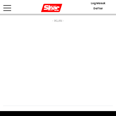
Log Masuk
Daftar
- IKLAN -