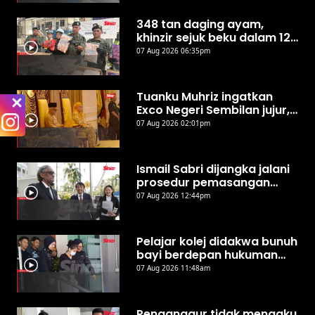
348 tan daging ayam,
khinzir sejuk beku dalam 12
kontena disita di
07 Aug 2026 06:35pm
Sepanggar
Tuanku Muhriz ingatkan
Exco Negeri Sembilan jujur,
jangan salah guna kuasa
07 Aug 2026 02:01pm
Ismail Sabri dijangka jalani
prosedur pemasangan
perentak jantung hari ini -
07 Aug 2026 12:44pm
Peguam
Pelajar kolej didakwa bunuh
bayi berdepan hukuman
mati, teman lelaki
07 Aug 2026 11:48am
dibebaskan
Penganggur tidak mengaku