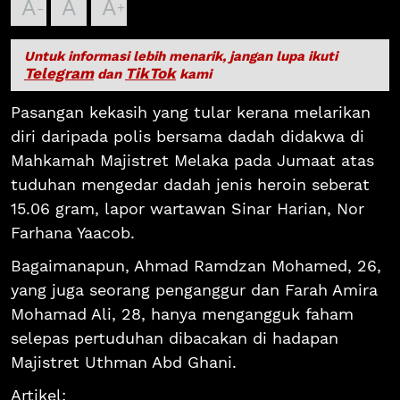
A
A
A
Untuk informasi lebih menarik, jangan lupa ikuti
Telegram
TikTok
dan
kami
Pasangan kekasih yang tular kerana melarikan
diri daripada polis bersama dadah didakwa di
Mahkamah Majistret Melaka pada Jumaat atas
tuduhan mengedar dadah jenis heroin seberat
15.06 gram, lapor wartawan Sinar Harian, Nor
Farhana Yaacob.
Bagaimanapun, Ahmad Ramdzan Mohamed, 26,
yang juga seorang penganggur dan Farah Amira
Mohamad Ali, 28, hanya mengangguk faham
selepas pertuduhan dibacakan di hadapan
Majistret Uthman Abd Ghani.
Artikel: