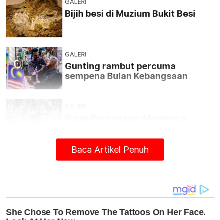
GALERI
Bijih besi di Muzium Bukit Besi
GALERI
Gunting rambut percuma
sempena Bulan Kebangsaan
GALERI
Kelab Perempuan Membaca
martabat budaya ilmu
Baca Artikel Penuh
GALERI
Wau sempena bulan
kemerdekaan