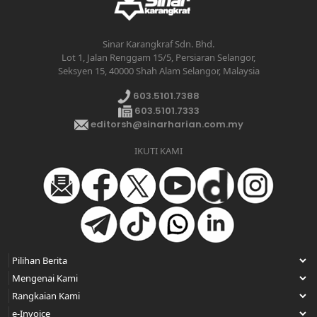
Sinar Karangkraf Sdn. Bhd.
Lot 1, Jalan Renggam 15/5, Persiaran Selangor,
Seksyen 15, 40000 Shah Alam Selangor, Malaysia
603.5101.7388
603.5101.7333
editorsh@sinarharian.com.my
IKUTI KAMI