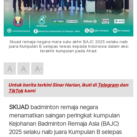
Skuad remaja negara mara suku akhir BAJC 2025 selaku naib
juara Kumpulan B selepas tewas kepada Indonesia dalam aksi
terakhir kumpulan pada Ahad.
A
A
A
Untuk berita terkini Sinar Harian, ikuti di
Telegram
dan
TikTok
kami
SKUAD
badminton remaja negara
menamatkan saingan peringkat kumpulan
Kejohanan Badminton Remaja Asia (BAJC)
2025 selaku naib juara Kumpulan B selepas