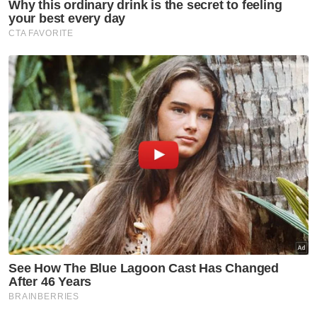
Perlawanan penutup menyaksikan Shazmir
Shahrul–Zulwaqqarizal Redzuan cuba
memberikan saingan dalam beregu lelaki
pertama, namun usaha mereka belum
cukup untuk menafikan kemenangan lawan
apabila tewas 92-110 kepada Ikhsan–Devin.
Kekalahan itu menyaksikan Malaysia
menamatkan kempen peringkat kumpulan
dengan tiga kemenangan dan satu