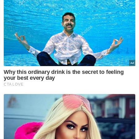
Malaya ke separuh akhir Piala
ASEAN 2026
Sukan
Aliff Rakib bertarung dengan
Prajanchai Oktober ini
Sukan
Penyokong Indonesia hentam
jurulatih Garuda