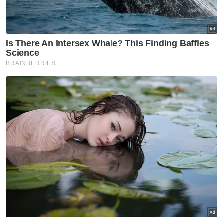
Rinjani dalam aksi beregu wanita kedua.
Artikel Berkaitan:
BAJC 2025: Cabaran Malaysia terhenti suku akhir
Pearly-Thinaah muncul naib juara Terbuka Jepun
Thinaah, Pearly tahan sakit sebelum mara ke suku
akhir Seluruh England
Perseorangan wanita kedua, Eng Ler Qi,
turut gagal menyekat kemaraan Thalita
apabila tewas 73-88, manakala Datu Anif
Datu Asrah–Dania Sofea yang turun dalam
beregu campuran kedua turut kecundang
81-99 kepada Devin–Rinjani.