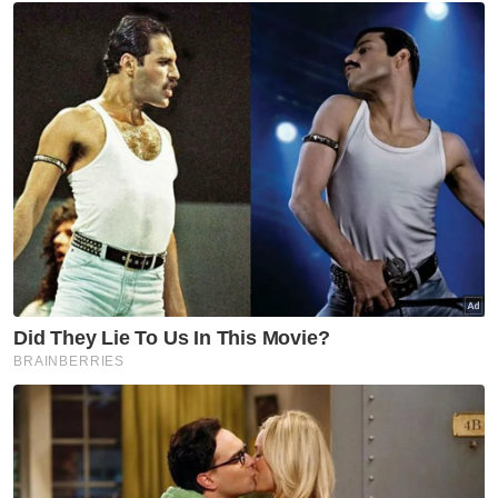
kekalahan, seterusnya mengesahkan
kemaraan ke suku akhir selaku naib juara
kumpulan di belakang Indonesia.
Berita Telus & Tulus menerusi E-Mel setiap
hari!
Malaysia kini bakal berdepan ujian getir
menentang juara Kumpulan C, China, dalam