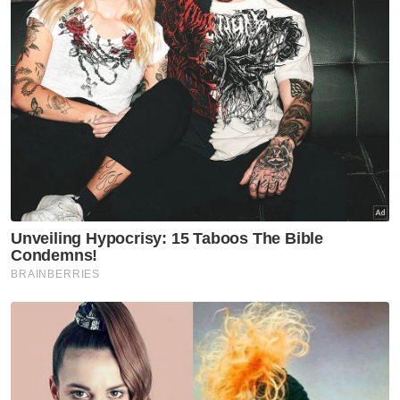
Shan Zi memberikan tentangan hebat
namun tewas tipis 29-33 kepada Thalita
Ramadhani Wiryawan.
Beregu campuran pertama, Loh Zi Heng–
Noraqilah Ramdan hampir mencatat
kemenangan namun tewas satu mata, 43-