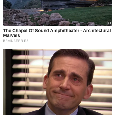
pertama kita, Kong Wei Xi, dalam perlawanan
hari ini tidak mencapai tahap yang kami
harapkan.
“Gandingan beregu wanita negara, Low Zi
Yu–Dania Sofea Zaidi berjaya mengekalkan
prestasi dalam perlawanan kedua mereka,
namun Oo Shan Zi kelihatan agak gugup dan
tidak beraksi seperti yang diharapkan dalam
perlawanan ini.
“Secara keseluruhan, Indonesia bermain lebih
baik dan mereka memang antara pasukan
pilihan dalam kejohanan ini,” katanya.
Mengulas harapan menjelang aksi suku akhir
menentang China, Kin Weng berharap para
pemain dapat mempamerkan aksi terbaik