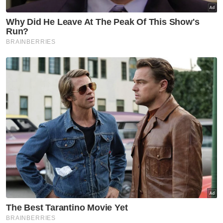
dan memanfaatkan peluang ini untuk
menimba pengalaman berharga menjelang
Kejohanan Remaja Dunia.
“Menentang China bukan mudah, mereka
umpama ‘Tembok Besar’ yang cukup kukuh.
“Saya berharap pemain-pemain kita akan
memberikan aksi maksimum, berjuang habis-
habisan dan menggunakan peluang ini sebaik
mungkin untuk meraih pendedahan dan
pengalaman,” katanya.
Muat turun aplikasi Sinar Harian.
Klik di sini!