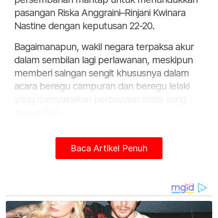
pasangan Riska Anggraini–Rinjani Kwinara
Nastine dengan keputusan 22-20.
Bagaimanapun, wakil negara terpaksa akur
dalam sembilan lagi perlawanan, meskipun
memberi saingan sengit khususnya dalam
acara beregu campuran dan beregu lelaki
yang menyaksikan perbezaan mata yang
cukup tipis.
Perlawanan pertama menyaksikan
perseorangan lelaki negara, Kong Wei Xi
Baca Artikel Penuh
tewas 5-11 kepada Moh Zaki Ubaidillah
sebelum kemenangan tunggal negara hadir
dalam perlawanan kedua.
Dalam aksi ketiga, perseorangan wanita, Oo