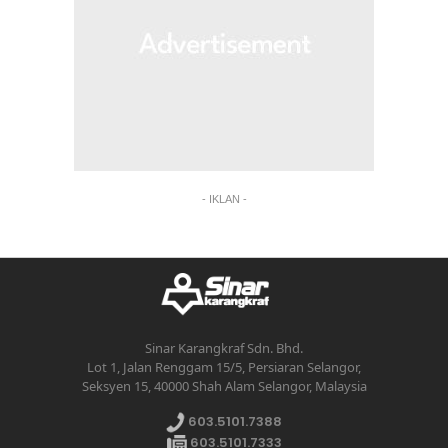
- IKLAN -
Sinar Karangkraf Sdn. Bhd.
Lot 1, Jalan Renggam 15/5, Persiaran Selangor,
Seksyen 15, 40000 Shah Alam Selangor, Malaysia
603.5101.7388
603.5101.7333