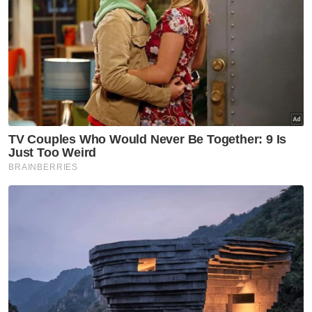
aksi suku akhir yang dijadual berlangsung
pada Isnin.
Sementara itu, pengurus skuad remaja BAJC
2025 negara, Leong Kin Weng mengakui
skuad negara berdepan lawan yang jauh
lebih kuat apabila tewas kepada pilihan
utama kejohanan, Indonesia dalam aksi
terakhir Kumpulan B berkenaan.
Menurutnya, barisan pemain negara tetap
memberikan persembahan terbaik meskipun
berdepan tentangan sengit daripada
pasukan tuan rumah yang lebih mantap di
semua posisi.
“Pasukan Indonesia nyata lebih kuat.
Persembahan pemain perseorangan lelaki