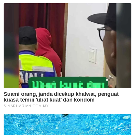
Sukan
Badminton
Asia
Artikel Disyorkan
Sukan
Bapa Lionel Messi meninggal
dunia pada usia 68 tahun
Sukan
Gol Pavithran bawa Harimau