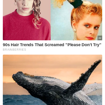
44, kepada gandingan Theodorus Steve
Kurniawan–Luna Rianty Saffana dalam
perlawanan keempat.
Indonesia terus menambah tekanan apabila
beregu lelaki negara, Loh Zi Heng–Tan Zhi
Yang, tewas 52-55 kepada pasangan Ikhsan
Lintang Pramudya–Devin Artha Wahyudi
dalam aksi kelima.
Perlawanan keenam menyaksikan Zaki
kembali diturunkan dan sekali lagi
menundukkan pemain negara, kali ini Lim
Boon Le, 66-60, dalam perseorangan lelaki
kedua. Low Zi Yu–Dania Sofea, yang sebelum
itu mencipta kemenangan, gagal mengulangi
kejayaan apabila tewas 67-77 kepada Riska–