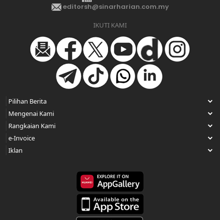
editorsh@sinarharian.com.my
IKUTI KAMI