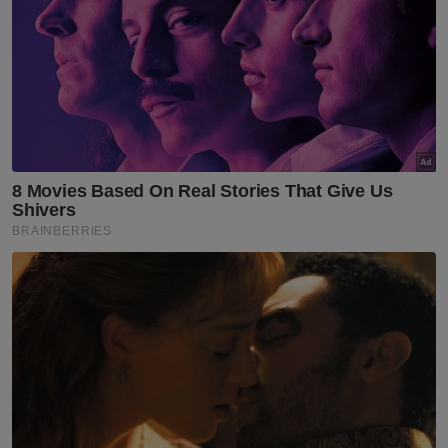
seluruh Selangor.
Artikel Berkaitan:
Ahli DAP Pulau Pinang diminta kembali bersatu,
sokong pimpinan baharu
Kon Yeow kekal terajui majlis pimpinan PH Pulau
Pinang
Ahli Parlimen cadang Bernama diperkasa, jadi suara
Malaysia di peringkat global
“Malah Pengerusi Bersatu Negeri (Datuk Seri
Mohamed Azmin Ali) juga telah dimaklumkan
mengenai jemputan yang dihantar. Namun,
beliau sudah pun mengeluarkan notis dan
menetapkan tarikh persidangan pada hari
sama,” ujarnya.