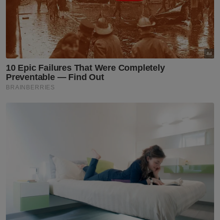
Bersatu Selangor
Wan Saiful Wan Jan
Politik
Parti
Artikel Disyorkan
Politik
PN jangan terlalu teruja mahu
rampas kerusi PH - Penerangan