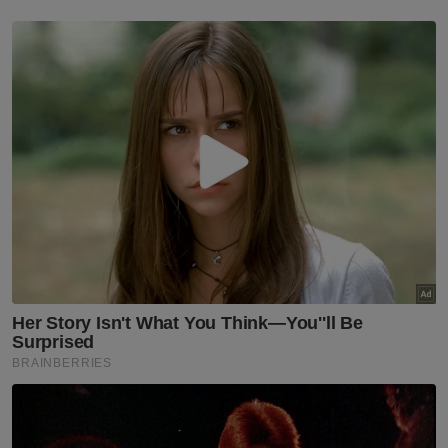
Beliau yang merasmikan mesyuarat
berkenaan berkata, situasi sama turut
berlaku di negeri lain termasuk Pahang,
namun ia berpunca daripada kekangan
teknikal dan jadual persidangan yang telah
ditetapkan lebih awal.
“Saya beri contoh di Pahang, esok ada tiga
bahagian Bersatu iaitu Indera Mahkota,
Kuantan dan Paya Besar yang akan
mengadakan persidangan berkelompok
bersama (Timbalan Presiden Bersatu), Datuk
Seri Hamzah Zainudin.
“Kenapa tidak ajak yang lain? Sebab Pahang
besar dan ada bahagian yang telah pun
mengeluarkan notis lebih awal untuk