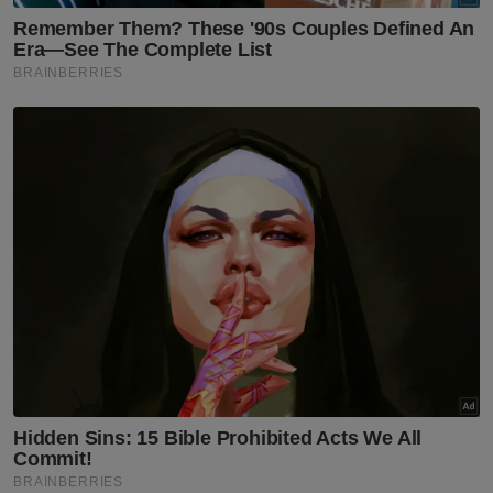
Bersatu, Datuk Seri Saifuddin Abdullah
menegaskan bahawa isu ketidakhadiran
beberapa bahagian dalam Persidangan
Berkelompok Bersatu Selangor tidak wajar
dipolitikkan sebagai wujudnya kem tertentu
dalam parti.
Berita Telus & Tulus menerusi E-Mel setiap
hari!