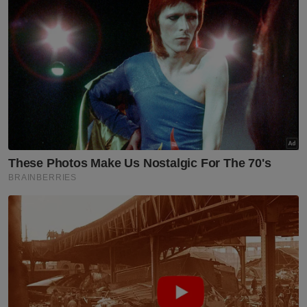
bermesyuarat secara berasingan,” katanya.
Menurutnya, walaupun tidak semua
bahagian boleh bersama dalam satu majlis,
masih ada pemimpin dari bahagian lain yang
tetap hadir sebagai tanda sokongan.
“Bahagian-bahagian lain yang tidak
bermesyuarat esok pun akan datang juga,
jadi ini bukan isu perpecahan kem atau tidak
dijemput," tambah beliau.
Muat turun aplikasi Sinar Harian.
Klik di sini!
Kem