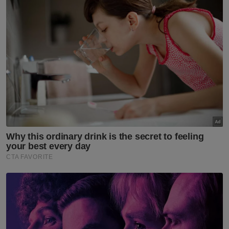
“Disebabkan tempahan tempat dibuat agak
lewat, hanya bahagian yang belum
mengeluarkan notis dan mempunyai
kelapangan sahaja yang dapat hadir,”
katanya.
Tambahnya, terdapat dua bahagian yang
tidak dapat mengubah jadual asal, manakala
beberapa bahagian lain sedang mengadakan
persidangan masing-masing pada tarikh
sama.
“Sebab itu mereka tidak dapat hadir. Kalau
tidak, persidangan ini boleh dihadiri oleh wakil