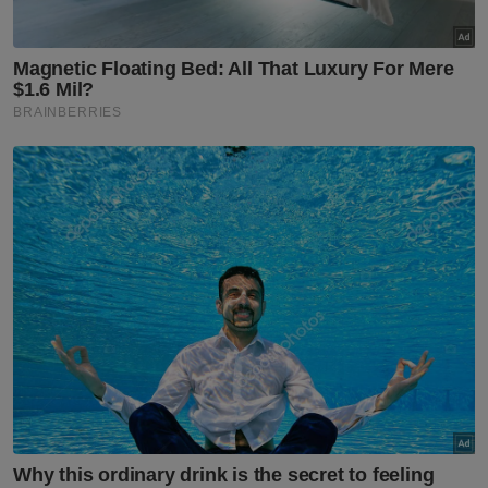
PKR Perak
Politik
Amanah mahu kekal Bukit Katil
Politik
'Tidak semua pertikaian politik
perlu dibawa ke mahkamah' -
Ahmad Fadhli ulas cabaran
Aiman Athirah
Politik
Arul Kumar dilantik Pengerusi
DAP Negeri Sembilan baharu