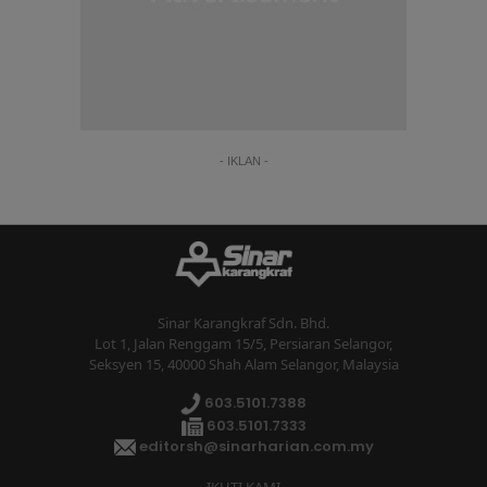
- IKLAN -
Sinar Karangkraf Sdn. Bhd.
Lot 1, Jalan Renggam 15/5, Persiaran Selangor,
Seksyen 15, 40000 Shah Alam Selangor, Malaysia
603.5101.7388
603.5101.7333
editorsh@sinarharian.com.my
IKUTI KAMI