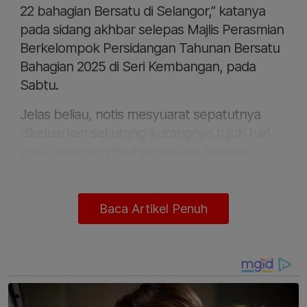
22 bahagian Bersatu di Selangor,” katanya
pada sidang akhbar selepas Majlis Perasmian
Berkelompok Persidangan Tahunan Bersatu
Bahagian 2025 di Seri Kembangan, pada
Sabtu.
Jelas beliau, notis mesyuarat sepatutnya
dikeluarkan sekurang-kurangnya tujuh hari
lebih awal mengikut keperluan teknikal.
Baca Artikel Penuh