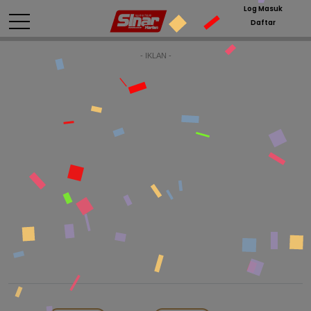
Log Masuk
Daftar
- IKLAN -