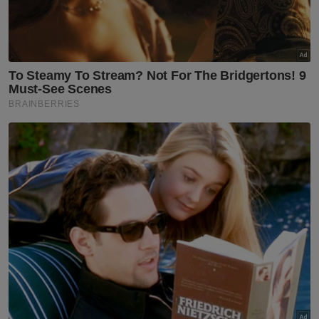
Mesyuarat perasmian berkelompok itu
hanya dihadiri oleh 14 bahagian Bersatu di
Selangor iaitu Bangi, Sepang, Sabak Bernam,
Ampang, Pandan, Selayang, Kota Raja, Hulu
Langat, Puchong, Damansara, Klang,
Subang, Sungai Buloh dan Hulu Selangor.
Sementara itu, Ahli Majlis Pimpinan Tertinggi