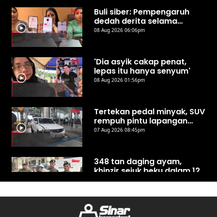
Buli siber: Pempengaruh
dedah derita selama
bertahun
08 Aug 2026 06:06pm
'Dia asyik cakap penat,
lepas itu hanya senyum'
08 Aug 2026 01:56pm
Tertekan pedal minyak, SUV
rempuh pintu lapangan
terbang Kota Kinabalu
07 Aug 2026 08:45pm
348 tan daging ayam,
khinzir sejuk beku dalam 12
kontena disita di
07 Aug 2026 06:35pm
Sepanggar
Tuanku Muhriz ingatkan