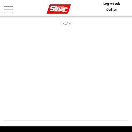
Log Masuk
Daftar
- IKLAN -