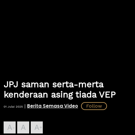
JPJ saman serta-merta
kenderaan asing tiada VEP
Berita Semasa Video
|
01 Julai 2025
A
A
A