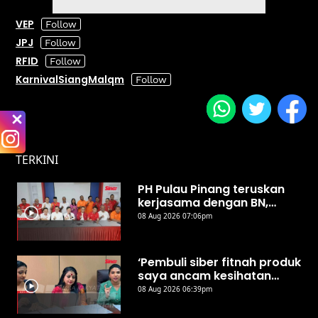
VEP
JPJ
RFID
KarnivalSiangMalqm
TERKINI
PH Pulau Pinang teruskan
kerjasama dengan BN,
UMNO
08 Aug 2026 07:06pm
‘Pembuli siber fitnah produk
saya ancam kesihatan
awam’
08 Aug 2026 06:39pm