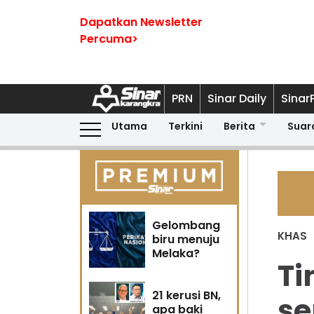
Dapatkan Newsletter
Percuma>
PRN
Sinar Daily
Sinar
Utama
Terkini
Berita
Suar
Gelombang
KHAS
biru menuju
Melaka?
Ti
21 kerusi BN,
se
apa baki