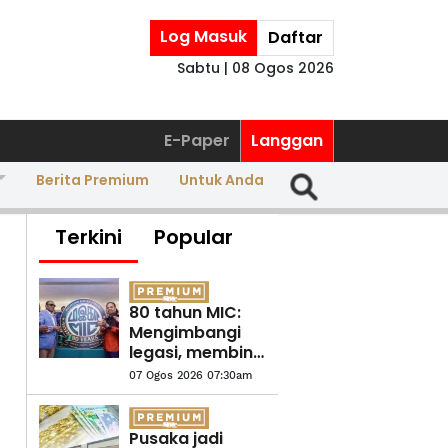
Log Masuk
Daftar
Sabtu | 08 Ogos 2026
E-Paper
Langgan
Berita Premium
Untuk Anda
Terkini
Popular
80 tahun MIC:
Mengimbangi
legasi, membina
relevansi
07 Ogos 2026 07:30am
Pusaka jadi