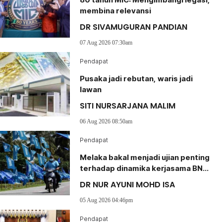
80 tahun MIC: Mengimbangi legasi,
membina relevansi
DR SIVAMUGURAN PANDIAN
07 Aug 2026 07:30am
Pendapat
Pusaka jadi rebutan, waris jadi
lawan
SITI NURSARJANA MALIM
06 Aug 2026 08:50am
Pendapat
Melaka bakal menjadi ujian penting
terhadap dinamika kerjasama BN-
PN
DR NUR AYUNI MOHD ISA
05 Aug 2026 04:46pm
Pendapat