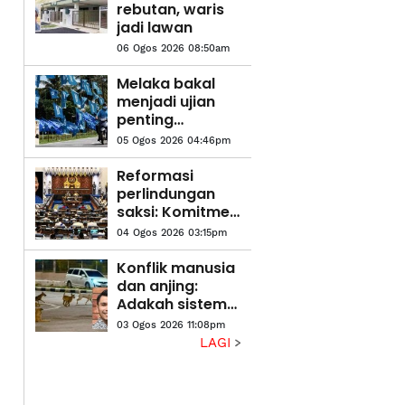
rebutan, waris
jadi lawan
06 Ogos 2026 08:50am
Melaka bakal
menjadi ujian
penting
terhadap
05 Ogos 2026 04:46pm
dinamika
kerjasama BN-
Reformasi
PN
perlindungan
saksi: Komitmen
kerajaan
04 Ogos 2026 03:15pm
memperkukuh
sistem keadilan
Konflik manusia
jenayah
dan anjing:
Adakah sistem
yang gagal?
03 Ogos 2026 11:08pm
LAGI