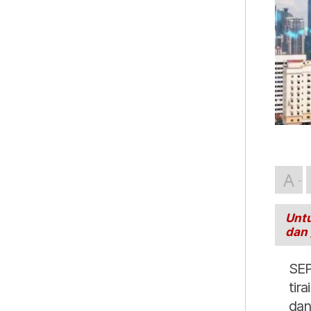
A
Untu
dan
SEP
tir
dan