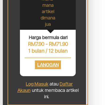
mana
artikel
dimana
jua
Harga bermula dari
RM7.90 - RM71.90
1 bulan / 12 bulan
LANGGAN
Log Masuk
atau
Daftar
Akaun
untuk membaca artikel
ini.