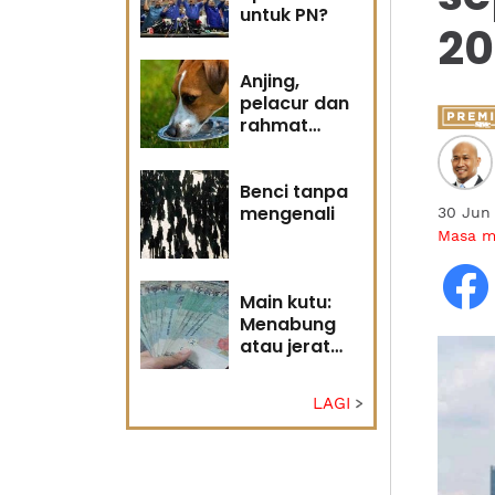
untuk PN?
20
Anjing,
pelacur dan
rahmat
Tuhan
Benci tanpa
mengenali
30 Jun
Masa 
Main kutu:
Menabung
atau jerat
diri?
LAGI