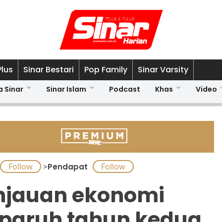
Plus
Sinar Bestari
Pop Family
Sinar Varsity
a Sinar
Sinar Islam
Podcast
Khas
Video
>
Pendapat
njauan ekonomi
paruh tahun kedua