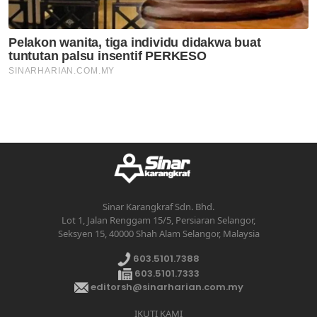
Sinar Karangkraf Sdn. Bhd.
Lot 1, Jalan Renggam 15/5, Persiaran Selangor,
Seksyen 15, 40000 Shah Alam Selangor, Malaysia
603.5101.7388
603.5101.7333
editorsh@sinarharian.com.my
IKUTI KAMI