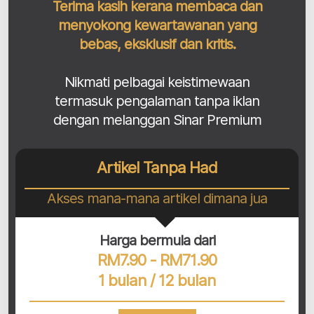
Terima kasih kerana membaca dan
menyokong kewartawanan yang
bebas, eksklusif dan kritis.
Nikmati pelbagai keistimewaan
termasuk pengalaman tanpa iklan
dengan melanggan Sinar Premium
Artikel Tanpa Had
Akses mana-mana artikel dimana jua
Harga bermula dari
RM7.90 - RM71.90
1 bulan / 12 bulan