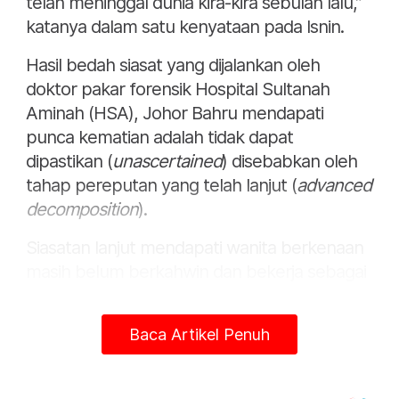
telah meninggal dunia kira-kira sebulan lalu,”
katanya dalam satu kenyataan pada Isnin.
Hasil bedah siasat yang dijalankan oleh
doktor pakar forensik Hospital Sultanah
Aminah (HSA), Johor Bahru mendapati
punca kematian adalah tidak dapat
dipastikan (
unascertained
) disebabkan oleh
tahap pereputan yang telah lanjut (
advanced
decomposition
).
Siasatan lanjut mendapati wanita berkenaan
masih belum berkahwin dan bekerja sebagai
guru di sebuah sekolah di kawasan Taman
Ungku Tun Aminah, Johor Bahru.
Baca Artikel Penuh
Kes diklasifikasikan sebagai mati mengejut
dan tiada sebarang unsur jenayah dikesan