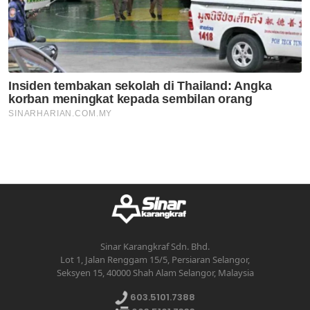
Sinar Karangkraf Sdn. Bhd.
Lot 1, Jalan Renggam 15/5, Persiaran Selangor,
Seksyen 15, 40000 Shah Alam Selangor, Malaysia
603.5101.7388