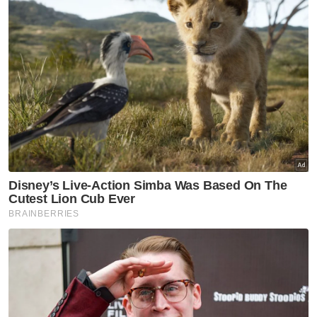
Keselamatan
Pendidikan
Berita Paling Hangat
Artikel Disyorkan
Semasa
Bapa lemas cuba selamatkan
anak jatuh kolam ikan
Semasa
Enam individu direman