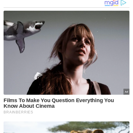
yang boleh dikaitkan dengan punca
kematian.
Polis turut memaklumkan bahawa mereka
sedang mengesan waris mangsa yang
dipercayai telah berhijrah ke Singapura.
Artikel Berkaitan:
Lebih 30 jam hilang, Aidil ditemui terbaring dalam
semak
Wanita ditemui mati dalam tandas
Misteri kebakaran bersiri di Baling akhirnya terjawab
Muat turun aplikasi Sinar Harian.
Klik di sini!
Jenayah