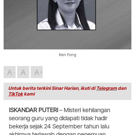
Ken Fong
A
A
A
Untuk berita terkini Sinar Harian, ikuti di
Telegram
dan
TikTok
kami
ISKANDAR PUTERI
– Misteri kehilangan
seorang guru yang didapati tidak hadir
bekerja sejak 24 September tahun lalu
akhirnya terjawab dengan penemuan