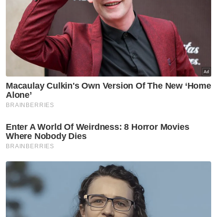
seminggu bantu siasatan kes
culik
Semasa
Polis kesan lelaki dipercayai
pukul, ugut pengguna jalan
raya
Semasa
AKPS sita kontena disyaki
hantar barang eksport ke Israel