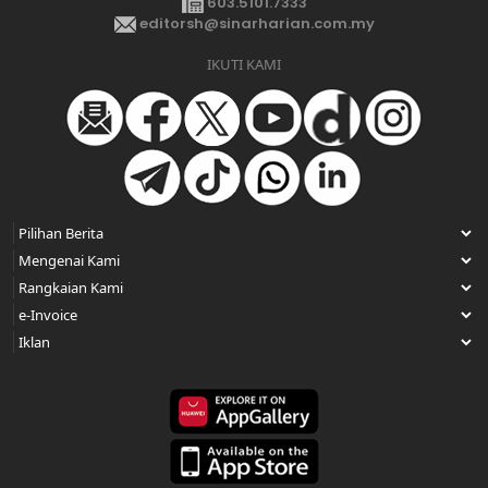
603.5101.7333
editorsh@sinarharian.com.my
IKUTI KAMI