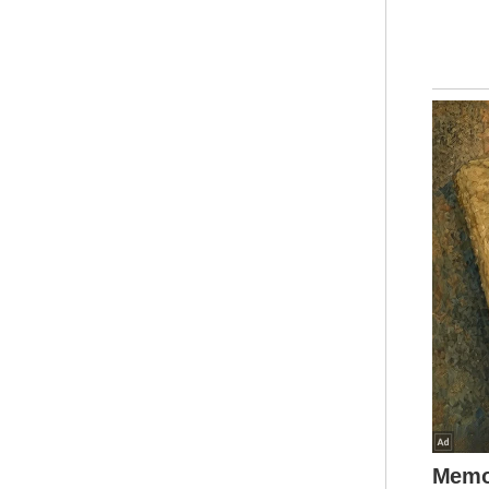
Kum
Pem
kem
Mal
sek
ber