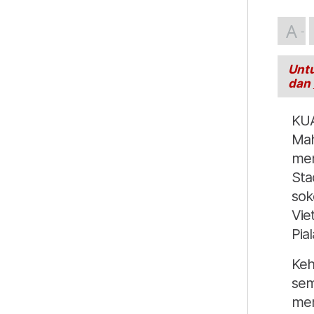
A
Untu
dan
KUA
Mah
men
Sta
sok
Vie
Pia
Keh
sem
mer