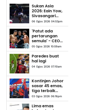
Sukan Asia
2026: Eain Yow,
Sivasangari
galas misi besar
06 Ogos 2026 04:53pm
buru tiket ke
LA28
'Patut ada
pertarungan
semula' - CEO
ONE
05 Ogos 2026 10:59am
Championship
Paredes buat
hal lagi
04 Ogos 2026 07:10am
Kontinjen Johor
sasar 45 emas,
tiga terbaik
SUKMA Selangor
03 Ogos 2026 06:16pm
Lima emas