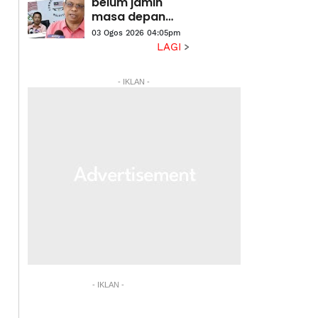
belum jamin
masa depan
angkat berat
03 Ogos 2026 04:05pm
LAGI
- IKLAN -
- IKLAN -