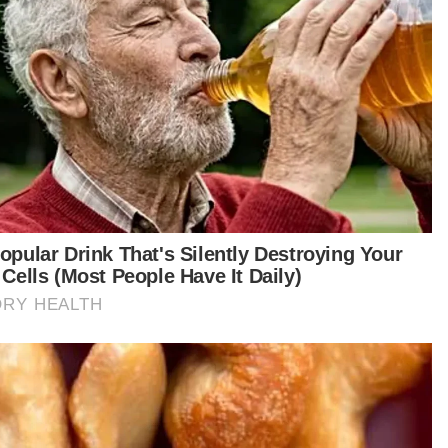
t turun aplikasi Sinar Harian.
Klik di sini!
n
Institusi Diraja
 Sepak
Artikel Disyorkan
Sukan
Sukan Asia 2026: Eain Yow,
Sivasangari galas misi besar buru