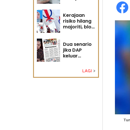
diri?
Kerajaan
risiko hilang
majoriti, blok
politik perlu
runding
semula
Dua senario
jika DAP
keluar
kerajaan
LAGI
Tun