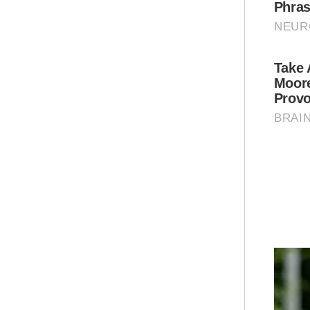
Kej
ked
ket
jar
Go 
Per
uji
dal
Asi
Ar