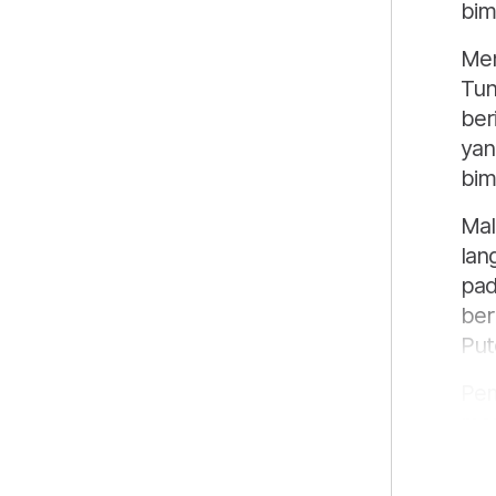
bim
Men
Tun
ber
yan
bim
Mal
lan
pad
ber
Pute
Pem
men
has
ter