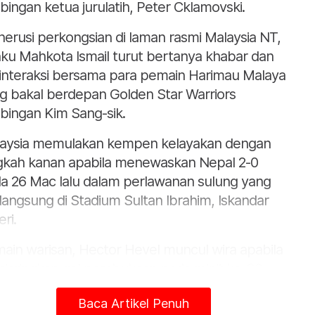
bingan ketua jurulatih, Peter Cklamovski.
erusi perkongsian di laman rasmi Malaysia NT,
ku Mahkota Ismail turut bertanya khabar dan
interaksi bersama para pemain Harimau Malaya
g bakal berdepan Golden Star Warriors
bingan Kim Sang-sik.
aysia memulakan kempen kelayakan dengan
gkah kanan apabila menewaskan Nepal 2-0
a 26 Mac lalu dalam perlawanan sulung yang
langsung di Stadium Sultan Ibrahim, Iskandar
ri.
ain warisan, Hector Hevel muncul wira apabila
jaringkan gol pembukaan pada minit ke-30
il rembatan padu dari luar kotak penalti yang
Baca Artikel Penuh
bias, menewaskan penjaga gol Nepal, Kiran