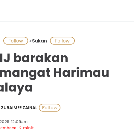
A
>
Sukan
J barakan
emangat Harimau
alaya
ZURAIMEE ZAINAL
 2025 12:09am
membaca:
2
minit