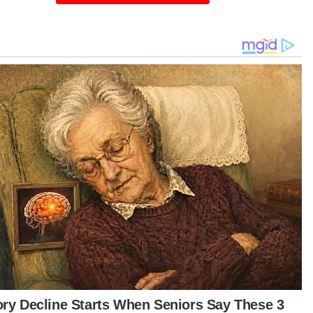
ar Limbu.
ain pertahanan kiri, La’Vere Corbin Ong
udian menggandakan kelebihan Harimau
aya menerusi jaringan kedua pada minit ke-70,
ali gus mengesahkan kemenangan penuh
gaya.