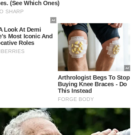
ayaan itu meletakkan skuad negara di tangga
ua Kumpulan F di belakang Vietnam, yang
ika itu mendahului carta berdasarkan perbezaan
ingan selepas membelasah Laos 5-0 di Stadium
Dau.
lawanan menentang Vietnam dijangka menjadi
an sebenar buat anak buah Cklamovski yang kini
am misi memburu slot ke pusingan akhir Piala
a 2027 di Arab Saudi.
tikel Berkaitan:
Revolusi Tunku Mahkota Ismail buahkan hasil
Kerajaan Singapura, pemangku Sultan Johor setuju
tukar tanah di Holland Road
Latihan Skuad Harimau Malaya