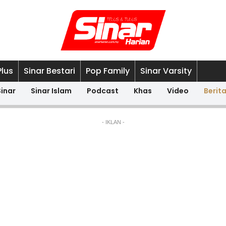
Plus
Sinar Bestari
Pop Family
Sinar Varsity
Sinar
Sinar Islam
Podcast
Khas
Video
Berit
- IKLAN -