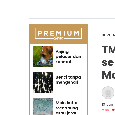
BERIT
TM
Anjing,
pelacur dan
s
rahmat
Tuhan
M
Benci tanpa
mengenali
Main kutu:
10 Jun
Menabung
Masa 
atau jerat