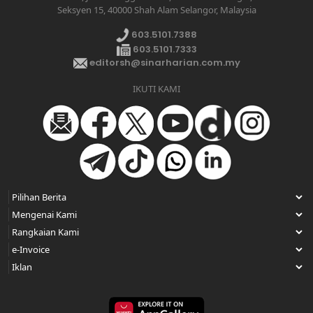
Seksyen 15, 40000 Shah Alam Selangor, Malaysia
603.5101.7388
603.5101.7333
editorsh@sinarharian.com.my
IKUTI KAMI