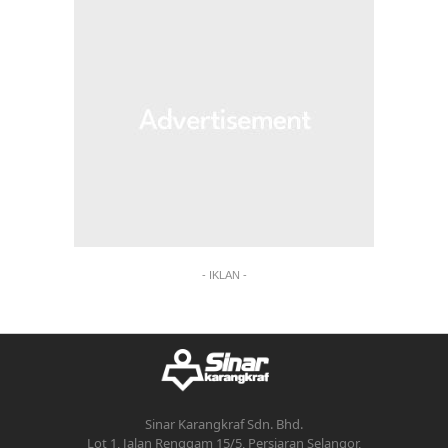
- IKLAN -
Sinar Karangkraf Sdn. Bhd.
Lot 1, Jalan Renggam 15/5, Persiaran Selangor,