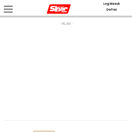
Log Masuk
Daftar
- IKLAN -