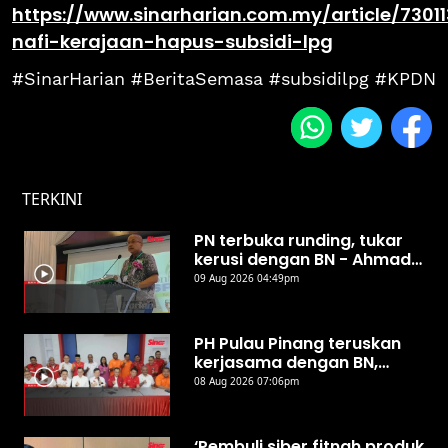
https://www.sinarharian.com.my/article/7301
nafi-kerajaan-hapus-subsidi-lpg
#SinarHarian #BeritaSemasa #subsidilpg #KPDN
TERKINI
PN terbuka runding, tukar
kerusi dengan BN - Ahmad
Samsuri
09 Aug 2026 04:49pm
PH Pulau Pinang teruskan
kerjasama dengan BN,
UMNO
08 Aug 2026 07:06pm
‘Pembuli siber fitnah produk