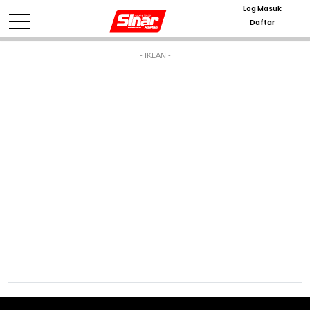
Log Masuk
Daftar
- IKLAN -