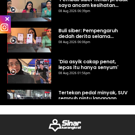
saya ancam kesihatan
awam’
08 Aug 2026 06:39pm
Buli siber: Pempengaruh
dedah derita selama
bertahun
08 Aug 2026 06:06pm
'Dia asyik cakap penat,
lepas itu hanya senyum'
08 Aug 2026 01:56pm
Tertekan pedal minyak, SUV
rempuh pintu lapangan
terbang Kota Kinabalu
07 Aug 2026 08:45pm
348 tan daging ayam,
khinzir sejuk beku dalam 12
07 Aug 2026 06:35pm