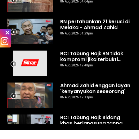
ejen PERKESO
06 Aug 2026 04:04pm
BN pertahankan 21 kerusi di
Melaka - Ahmad Zahid
06 Aug 2026 01:29pm
RCI Tabung Haji: BN tidak
kompromi jika terbukti
berlaku penyelewengan -
06 Aug 2026 12:48pm
Ahmad Zahid
Ahmad Zahid enggan layan
'kenyanyukan seseorang'
06 Aug 2026 12:13pm
RCI Tabung Haji: Sidang
khas berlangsung tanpa
waktu rehat, 40 ahli
05 Aug 2026 05:30pm
Parlimen berbahas - Fahmi