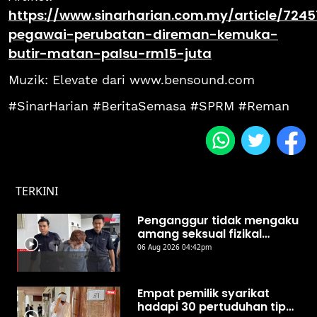
https://www.sinarharian.com.my/article/724
pegawai-perubatan-direman-kemuka-
butir-matan-palsu-rm15-juta
Muzik: Elevate dari www.bensound.com
#SinarHarian #BeritaSemasa #SPRM #Reman
TERKINI
Penganggur tidak mengaku
amang seksual fizikal
remaja perempuan di hotel
06 Aug 2026 04:42pm
Empat pemilik syarikat
hadapi 30 pertuduhan tipu