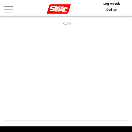
Log Masuk
Daftar
- IKLAN -