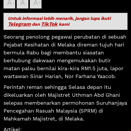
A
A
A
Untuk informasi lebih menarik, jangan lupa ikuti
Telegram
TikTok
dan
kami
Seorang penolong pegawai perubatan di sebuah
Pejabat Kesihatan di Melaka direman tujuh hari
bermula Rabu bagi membantu siasatan
berhubung dakwaan mengemukakan butir
matan palsu bernilai kira-kira RM1.5 juta, lapor
wartawan Sinar Harian, Nor Farhana Yaacob.
Perintah reman sehingga Selasa depan itu
dikeluarkan oleh Majistret Uthman Abd Ghani
selepas membenarkan permohonan Suruhanjaya
Pencegahan Rasuah Malaysia (SPRM) di
Mahkamah Majistret, di Melaka.
Artikel: