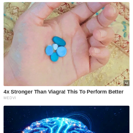
Suraya (kanan) dan Zahnita (tengah) sewaktu menjayakan
program She Leads bertajuk ‘Crowned In Confidence Smart
Money Moves To Thrive Financially’ anjuran Sinar Daily pada
Khamis. FOTO SINAR HARIAN ASRIL ASWANDI SHUKOR
“Oleh itu, wanita kena cari duit lebih dengan
cara lain supaya mereka dapat membina
dana perubatan dan persaraan mereka,”