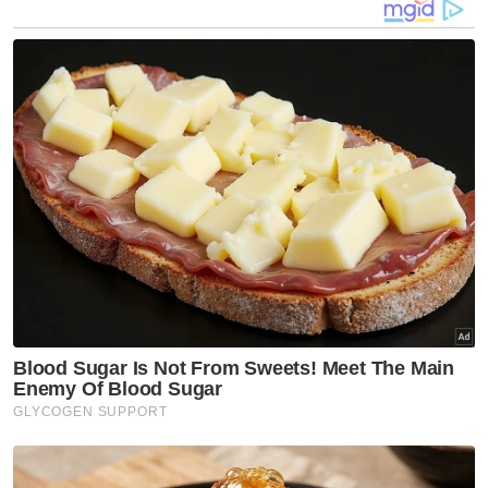
Zahnita semasa menjayakan program She Leads bertajuk
‘Crowned In Confidence Smart Money Moves To Thrive
Financially’ anjuran Sinar Daily. FOTO SINAR HARIAN ASRIL
ASWANDI SHUKOR
Sebelum itu, beliau menjayakan program
She Leads bertajuk ‘Crowned In Confidence:
Smart Money Moves To Thrive Financially’
anjuran Sinar Daily yang dihoskan Suraya
Yeop Jr dan turut menampilkan Pengasas
ringgitohringgit.com, Suraya Zainudin selaku
panelis.
Ditanya sama ada perkara yang berlaku telah
mengubah perspektifnya terhadap
kewangan dan berdikari, Zahnita
mengakuinya dan menegaskan bahawa dia
kena berusaha untuk menjaga diri dan