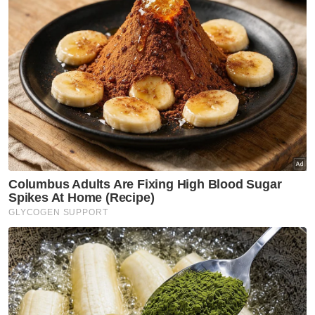
mencari pendapatan sendiri.
Artikel Berkaitan:
Bersatu tak pernah 'hancur', tetap kuat jadi rebutan
- Muhyiddin
Bersatu tak pernah 'hancur', tetap kuat jadi rebutan
- Muhyiddin
‘Tsunami pun berlaku dua kali…’ - Farid Kamil ulas
pergolakan rumah tangga