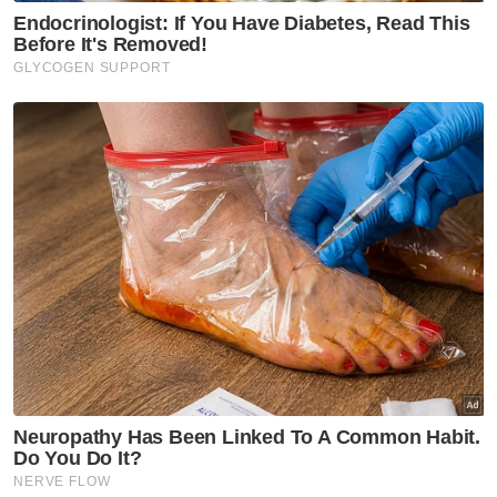
“Wanita memerlukan duit lebih untuk bersara
kerana golongan ini selalunya mempunyai
jangka hayat yang lebih panjang.
"Itu juga bermakna ada kemungkinan untuk
ada penyakit yang lebih lama, jadi mereka
memerlukan dana untuk berubat.
“Dalam masa sama, wanita juga mungkin
dibayar lebih rendah berbanding lelaki sebab
mereka lebih cenderung untuk keluar
daripada pekerjaan atau tidak mengambil
pekerjaan yang memberikan gaji besar.