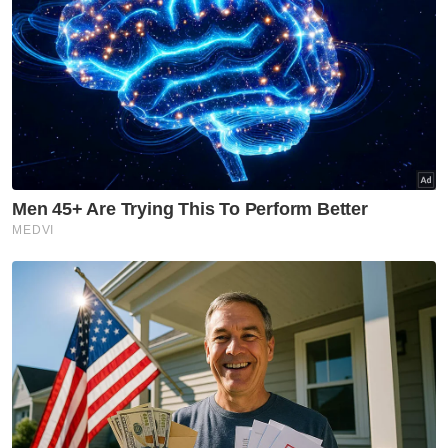
jelasnya.
Program bual bicara She Leads kini sudah
memasuki usia setahun dan bermatlamatkan
untuk membuka minda peserta khususnya
wanita untuk tampil lebih berani dan
memperkasakan golongan itu.
Rancangan dan berita penuh mengenai
episod terbaharu She Leads boleh ditonton
dan dibaca melalui semua platform Sinar
Daily.
Muat turun aplikasi Sinar Harian.
Klik di sini!
Zahnita Wilson