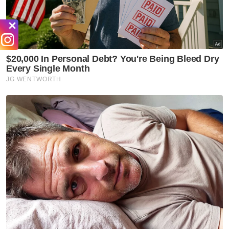
Gaza
Selebriti
Artikel Disyorkan
Hiburan
Jenazah Cik Man selamat
dikebumikan di Tanah Merah
Hiburan
Karya, jasa Cik Man akan terus
hidup dalam lipatan sejarah
seni - Seniman