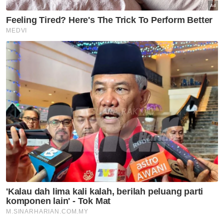
Hiburan
Pemergian Cik Man kehilangan
besar dunia seni - Ahmad
Fadhli
Hiburan
Pelakon filem dan drama, Cik
Man meninggal dunia akibat
serangan jantung