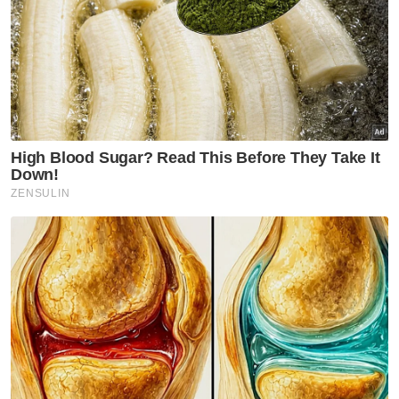
SURAYA
“Saya tak boleh bergantung kepada sesiapa,
jadi mahu atau tidak kena sedia untuk
bertanggungjawab kepada diri sendiri dan
anak-anak.
“Jangan takut untuk keluar daripada
hubungan toksik. Hanya satu yang kita patut
takut iaitu ALLAH.
"Tanam dalam hati dan fikiran, saya tak
takutkan sesiapa melainkan ALLAH.
Kemudian, semuanya akan berjalan lancar