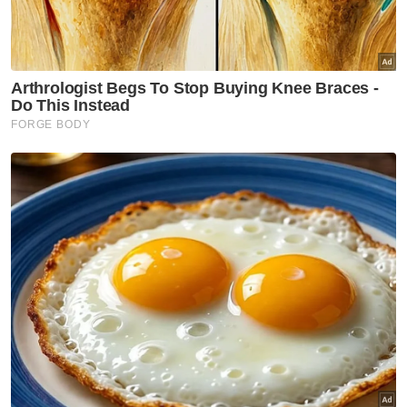
dan mudah,” katanya.
Pengasas ringgitohringgit.com, Suraya
Zainudin pula berkata, penting untuk wanita
ada kestabilan kewangan sendiri walaupun
mereka bergantung kepada pasangan dan
keluarga.
Berita Telus & Tulus menerusi E-Mel setiap
hari!