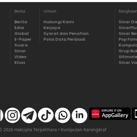
Berita
Umum
Rangkaia
Berita
Hubungi Kami
Sinar Da
Edisi
Kerjaya
SinarPlu
Global
Syarat dan Penafian
Sinar Be
E-Paper
Polisi Data Peribadi
Pop Fam
Suara
Kumpula
Sinar
Grup Bu
Video
Ultimate
Khas
Sinar Va
 © 2026 Hakcipta Terpelihara • Kumpulan Karangkraf