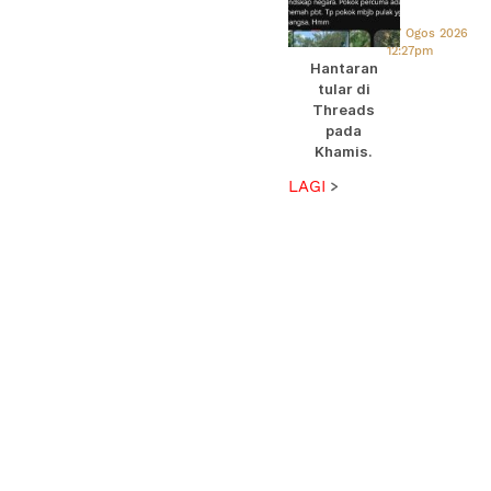
pengunjun
angkut
07 Ogos 2026
pokok
12:27pm
Hantaran
hiasan MBJ
tular di
Threads
pada
Khamis.
LAGI