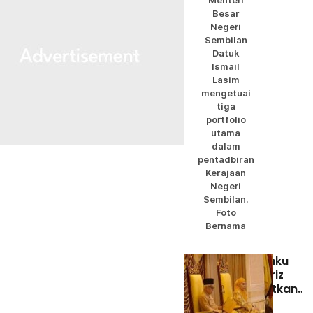
Menteri
Sembilan
Besar
Negeri
Sembilan
Datuk
Ismail
Lasim
mengetuai
tiga
portfolio
utama
dalam
pentadbiran
Kerajaan
Negeri
Sembilan.
Foto
Bernama
Tuanku
Muhriz
ingatkan
Exco Negeri