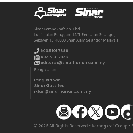
Sinar Karangkraf Sdn. Bhd.
Lot 1, Jalan Renggam 15/5, Persiaran Selangor,
Seksyen 15, 40000 Shah Alam Selangor, Malaysia
603.5101.7388
603.5101.7333
editorsh@sinarharian.com.my
Pengiklanan
Pengiklanan
SinarKlassifed
iklan@sinarharian.com.my
© 2026 All Rights Reserved • Karangkraf Group •