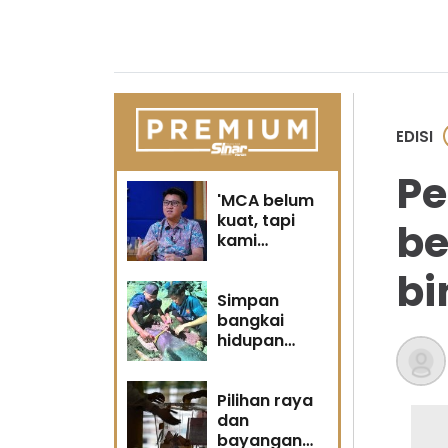
EDISI
Pe
'MCA belum
kuat, tapi
be
kami
berubah' -
bi
Sin Woon
Simpan
bangkai
hidupan
marin satu
kesalahan
Pilihan raya
dan
bayangan