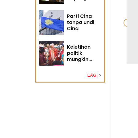
masa
hadapan
Parti Cina
tanpa undi
Cina
Keletihan
politik
mungkin
faktor Nurul
Izzah undur
LAGI
diri -
Penganalisis
politik