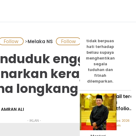
Jalaluddin
02:20pm
Jalaluddin
menggesa
semua pihak
yang masih
>
Melaka NS
tidak berpuas
hati terhadap
nduduk enggan
beliau supaya
menghentikan
segala
narkan kerajaan
tuduhan dan
fitnah
dilemparkan.
na longkang
Ismail teraj
tiga
portfolio
AMRAN ALI
utama
pentadbira
- IKLAN -
07 Ogos 2026
Kerajaan
01:30pm
Negeri