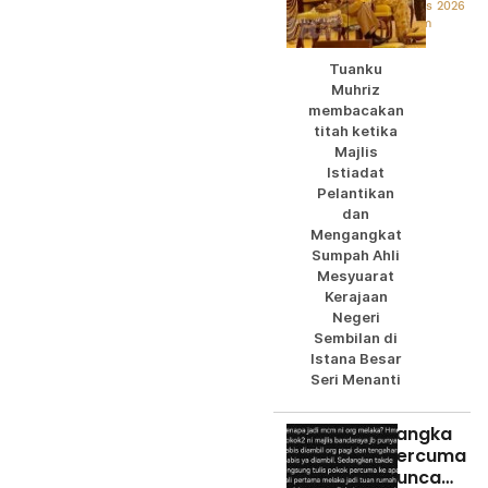
Sembilan
07 Ogos 2026
jujur, janga
12:56pm
salah guna
kuasa
Tuanku
Muhriz
membacakan
titah ketika
Majlis
Istiadat
Pelantikan
dan
Mengangkat
Sumpah Ahli
Mesyuarat
Kerajaan
Negeri
Sembilan di
Istana Besar
Seri Menanti
Sangka
percuma
punca