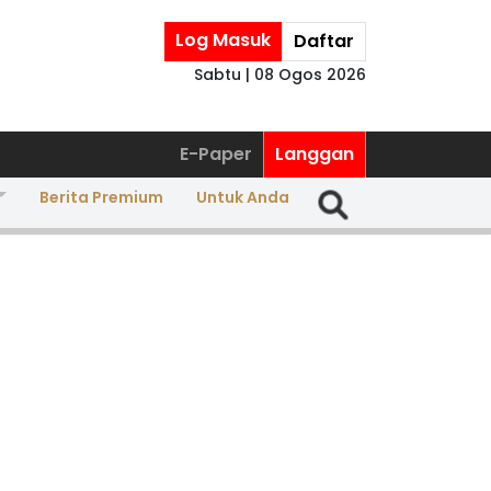
Log Masuk
Daftar
Sabtu | 08 Ogos 2026
E-Paper
Langgan
an
Berita Premium
Untuk Anda
e
-