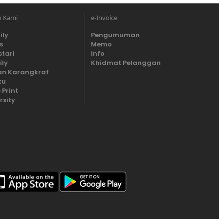
n Kami
e-Invoice
ily
Pengumuman
s
Memo
stari
Info
ily
Khidmat Pelanggan
n Karangkraf
ku
 Print
rsity