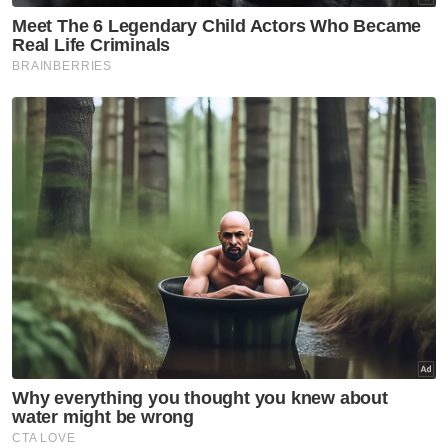
Cklamovski juga dari Australia pula
membimbing Harimau Malaya dengan misi
mara ke Piala Asia 2027 memperbaiki ranking
FIFA menuju ke kedudukan 100 terbaik dunia.
Satu-satunya wajah tempatan dalam struktur
organisasi itu merupakan bekas pengendali
Kedah, Nafuzi Zain yang diberikan
tanggungjawab untuk membimbing skuad
bawah 23 tahun negara.