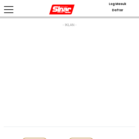
Log Masuk
Daftar
- IKLAN -