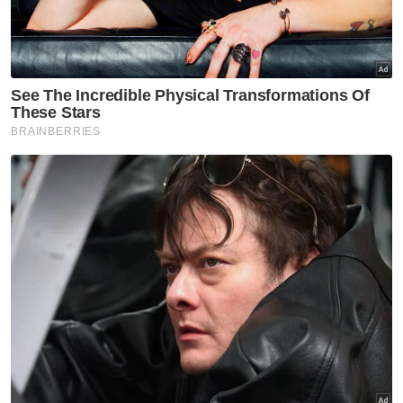
Peter Cklamovski dilantik jurulatih baharu Harimau
Malaya
Selain itu, saintis sukan dari Australia, Duncan
pula bertindak dalam bidang sains sukan
untuk menyediakan pasukan kebangsaan
dengan tahap kesediaan fizikal dan taktikal
yang terbaik, selain aspek berkaitan prestasi
tinggi pemain.