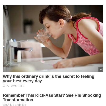
Berita Telus & Tulus menerusi E-Mel setiap
hari!
Bagaimanapun, difahamkan terdapat
beberapa jawatan lagi akan diumumkan
kemudian sekali gus melengkapkan
organisasi penstrukturan Harimau Malaya itu.
Justeru, Sadek turut mencadangkan agar
ruang seluasnya dibuka terutama dalam
memberikan pendedahan kepada individu
dalam sukan berprestasi tinggi untuk menjadi
pakar satu hari nanti sekali gus