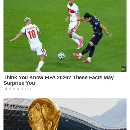
“Sejauh manakah ruang untuk pembelajaran
dalam pentadbiran sukan prestasi tinggi itu
diberikan perhatian. Kita menghantar
jurutera, doktor, peguam, akauntan dan
sebagainya dalam bidang profesional lain ke