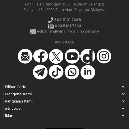
Lot 1, Jalan Renggam 15/5, Persiaran Selangor,
Seksyen 15, 40000 Shah Alam Selangor, Malaysia
603.5101.7388
603.5101.7333
editorsh@sinarharian.com.my
IKUTI KAMI