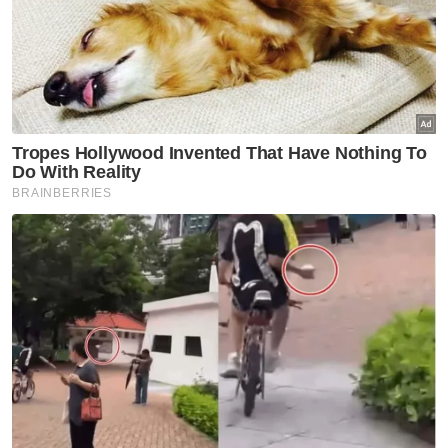
Artikel Disyorkan
Sukan
Filipina bukan lawan mudah
Sukan
'Tak kisahlah 20 atau 90 minit'
Sukan
Tiket aksi Malaysia-Filipina
habis terjual
Sukan
Rifdean buru gelaran dunia di