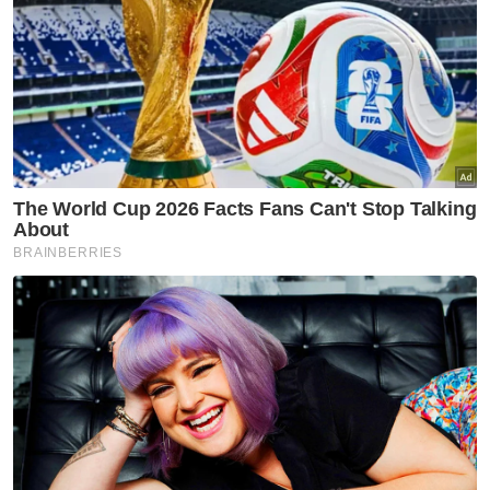
luar negara.
“Sekarang, kita telah menjadi hub dan ada
pakar dalam bidang tersebut, tetapi kenapa
dalam bidang sukan terutama bola sepak,
kita masih bergantung kepakaran luar,”
katanya kepada Sukan Sinar.
Skuad bola sepak negara ketika ini dalam
fasa revolusi menyaksikan Friend yang
berasal dari Kanada dilantik sebagai CEO
sekali gus peneraju utama dalam organisasi
itu untuk memperkasakan Harimau Malaya.
Artikel Berkaitan:
Pengasingan Harimau Malaya, FAM elak impak
perubahan kepimpinan
Revolusi Harimau Malaya bukan projek sekelip mata