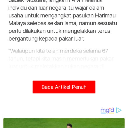
Sadek Mustafa, langkah FAM melantik
individu dari luar negara itu wajar dalam
usaha untuk mengangkat pasukan Harimau
Malaya selepas sekian lama, namun sesuatu
perlu dilakukan untuk mengelakkan terus
bergantung kepada pakar luar.
“Walaupun kita telah merdeka selama 67
tahun, tetapi kita masih memerlukan pakar
luar untuk meletakkan sukan negara di
pentas dunia.
"Itu yang perlu kita lihat semula sama ada kita
Baca Artikel Penuh
masih dijajah dalam aspek itu atau kita sendiri
tidak membuka ruang untuk menghantar
rakyat Malaysia yang ada potensi untuk
berguru di luar negara dan kembali menjadi
guru yang baik dalam negara.