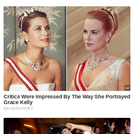
mengurangkan kebergantungan kepada
pakar luar.
“Kita perlu membuka ruang seluas-luasnya
kepada jurulatih tempatan misalnya untuk
menjadi pakar dalam sukan bola sepak dan
belajar semua konsep permainan seperti di
Eropah dan sebagainya.
“Kita tak nak apabila jurulatih atau pakar luar
ini sudah habis khidmatnya di negara kita,
maka kita akan prestasi kita merudum,
kembali menjadi 'zero' susulan tiada pakar
tempatan untuk memacu sukan bola sepak
atau juga sukan lain,” katanya.
Muat turun aplikasi Sinar Harian.
Klik di sini!