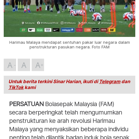
Harimau Malaya mendapat sentuhan pakar luar negara dalam
penstrukturan pasukan negara. Foto FAM
A
A
A
Untuk berita terkini Sinar Harian, ikuti di
Telegram
dan
TikTok
kami
PERSATUAN
Bolasepak Malaysia (FAM)
secara berperingkat telah mengumumkan
penstrukturan ke arah revolusi Harimau
Malaya yang menyaksikan beberapa individu
penting telah dilantik badan induk bola sepak