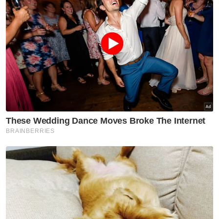
Malaysia
Pakar
Bola Sepak
Fam
Harimau Malaya
Robert Douglas Friend