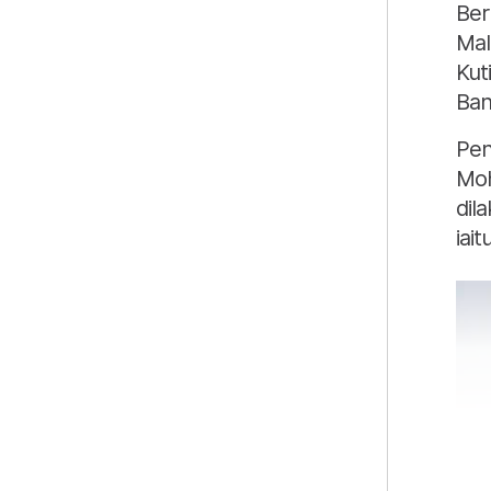
Ber
Mal
Kut
Ban
Pen
Moh
dil
iai