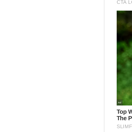
"Se
Mya
kep
Bel
pen
Ar
Tam
pas