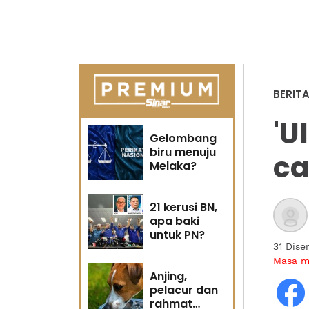
BERIT
'U
Gelombang
biru menuju
ca
Melaka?
21 kerusi BN,
apa baki
untuk PN?
31 Dis
Masa 
Anjing,
pelacur dan
rahmat