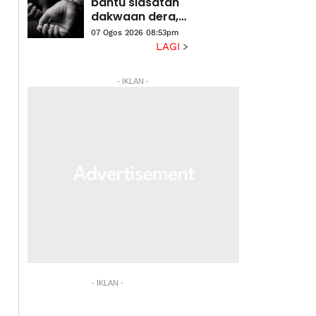
kampung
bantu siasatan
halaman
dakwaan dera,
gangguan
07 Ogos 2026 08:53pm
seksual dua
LAGI
anak lelaki
- IKLAN -
- IKLAN -