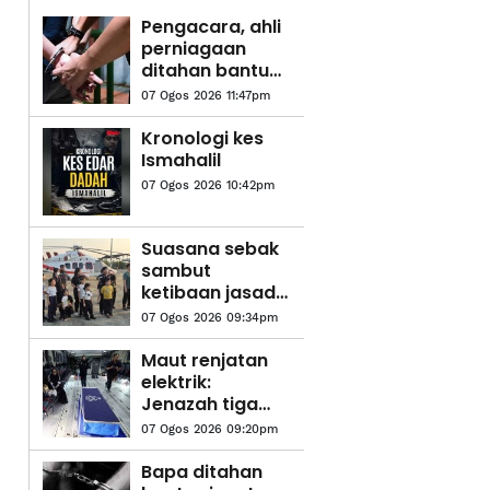
Pengacara, ahli
perniagaan
ditahan bantu
siasatan audio
07 Ogos 2026 11:47pm
siar sentuh
sensitiviti
Kronologi kes
agama
Ismahalil
07 Ogos 2026 10:42pm
Suasana sebak
sambut
ketibaan jasad
Koperal Teck
07 Ogos 2026 09:34pm
Siong
Maut renjatan
elektrik:
Jenazah tiga
anggota polis
07 Ogos 2026 09:20pm
diterbangkan
pulang ke
Bapa ditahan