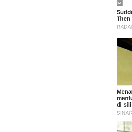
ber
Kes
Imi
Per
Ter