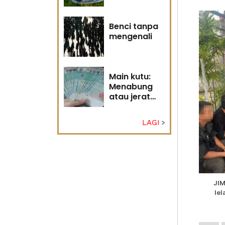
Tuhan
Benci tanpa
mengenali
Main kutu:
Menabung
atau jerat
diri?
LAGI
JIM
lel