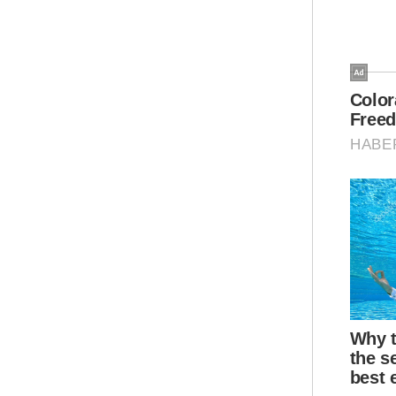
Kat
war