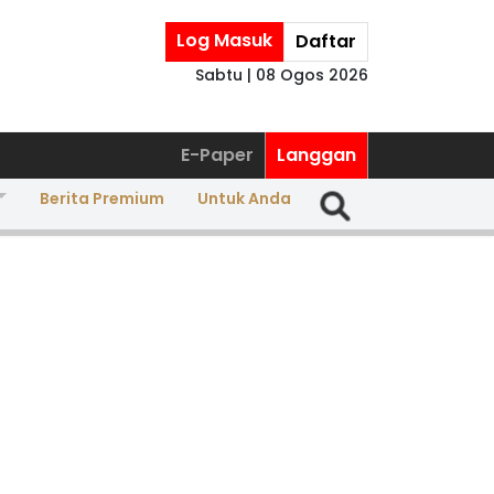
Log Masuk
Daftar
Sabtu | 08 Ogos 2026
E-Paper
Langgan
Berita Premium
Untuk Anda