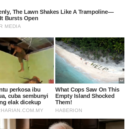
apa gaji diterima mereka dan lain-lain.
 disiasat mengikut Seksyen 6(1)(c) Akta
gresen dan Peraturan 39(b) Peraturan-
aturan Imigresen 1963.
dahulu tular di media sosial satu klip video