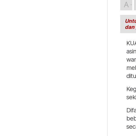
A
Untu
dan
KUA
asi
wan
mel
dit
Keg
sek
Dif
beb
seca