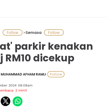
A
>
Semasa
lat' parkir kenakan
j RM10 dicekup
MUHAMMAD AFHAM RAMLI
ember 2024 08:08am
membaca:
2
minit