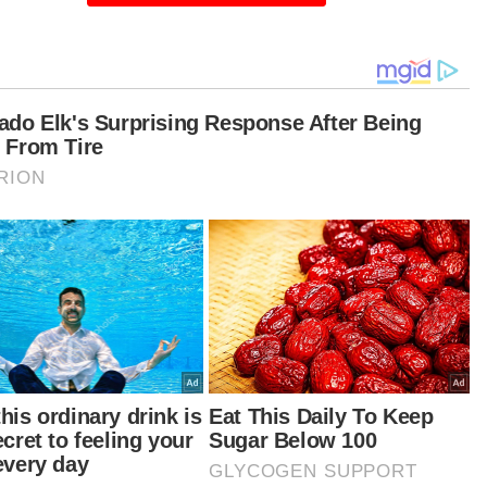
Wan Mohammed Saupee
anya, operasi ini bertindak menahan 17 lelaki
ga asing berusia lingkungan 20 hingga 30-an.