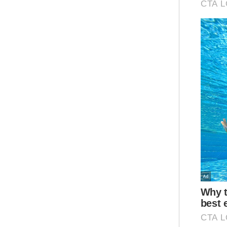
Men
ber
ter
ist
Ar