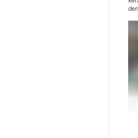
ker
den
"Ba