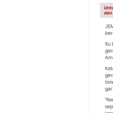
Untu
dan
JEM
bern
Itu
ger
Amp
Kat
ger
ton
gar
"Ke
sep