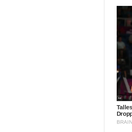
"Un
bel
ang
ia 
"Sa
sam