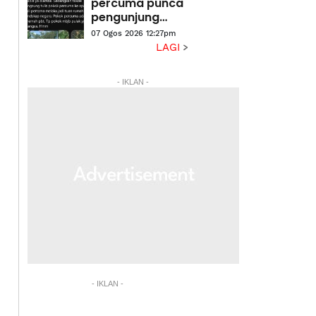
percuma punca
pengunjung
angkut pokok
07 Ogos 2026 12:27pm
hiasan MBJB
LAGI
- IKLAN -
- IKLAN -