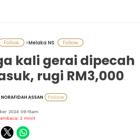
>
Melaka NS
ga kali gerai dipecah
suk, rugi RM3,000
NORAFIDAH ASSAN
ober 2024 09:15am
membaca:
2
minit