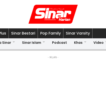
Plus
Sinar Bestari
Pop Family
Sinar Varsity
a Sinar
Sinar Islam
Podcast
Khas
Video
- IKLAN -