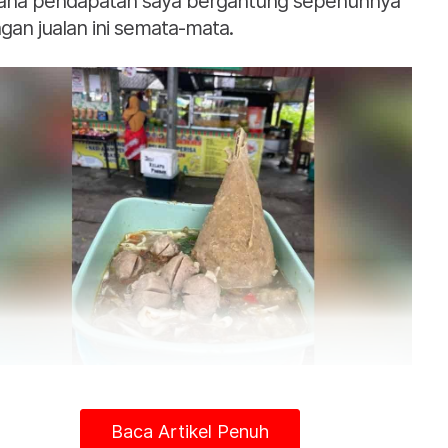
ana pendapatan saya bergantung sepenuhnya
gan jualan ini semata-mata.
Bakso antara menu istimewa di gerai Rafika Fitri.
gaimanapun, saya anggap itu sebagai cabaran
Baca Artikel Penuh