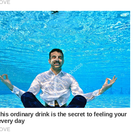
ceritakan mengenai perniagaannya, Rafika
kata, memilih berniaga makanan selepas
tarik dengan keenakan rasa tiga menu
imewanya itu.
tikel Berkaitan:
'Capai kadar gaji RM3,000 bergantung pertumbuhan,
polisi ekonomi'
[VIDEO] GST hanya dilaksana sekiranya ambang gaji
minimum meningkat kepada RM3,000 - PM
Pintu kaca dilastik, stesen minyak dipecah masuk