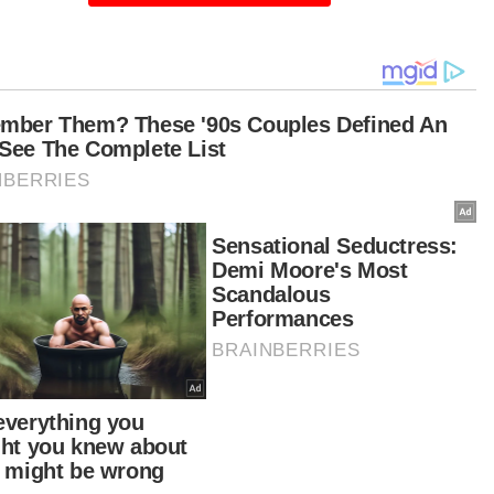
ng berniaga selain pernah ditipu bayaran kod
 ada juga selepas tempah makanan kemudian
ak membuat pembayaran," katanya kepada
ar Harian.
ika Fitri yang mula menjalankan perniagaan sejak
4 dengan menu istimewanya pisang goreng
ese, bakso, soto dan nasi ayam penyet.