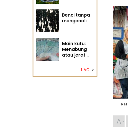
Tuhan
Benci tanpa
mengenali
Main kutu:
Menabung
atau jerat
diri?
LAGI
Raf
A