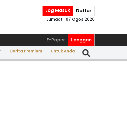
Log Masuk
Daftar
Jumaat | 07 Ogos 2026
E-Paper
Langgan
Berita Premium
Untuk Anda