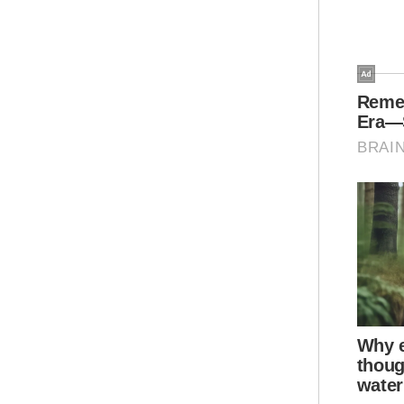
ora
QR,
tid
Sin
Raf
201
che