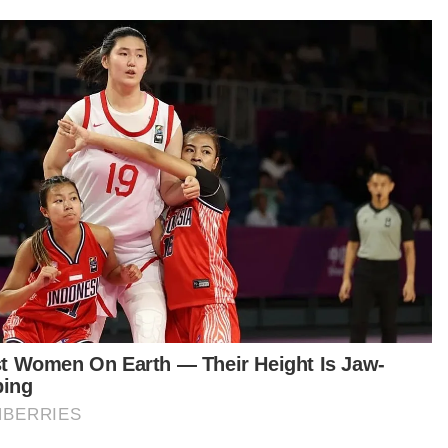
Antara menu segar di gerai Rafika Fitri.
tuk mendapatkan rasa yang 'mewah', saya
ajar memasaknya dengan Allahyarham ibu
kat saya. Alhamdulillah berbaloi orang kata. Kini
mendapat sambutan daripada pelbagai kaum.
ya berharap perniagaan saya ini dapat bertahan
pai bila-bila kerana ia bagaikan jiwa saya,"