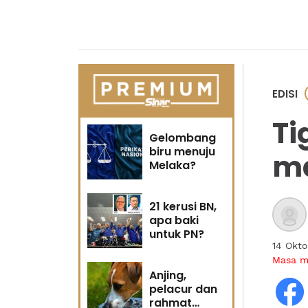
EDISI
Ti
Gelombang
biru menuju
ma
Melaka?
21 kerusi BN,
apa baki
untuk PN?
14 Okt
Masa 
Anjing,
pelacur dan
rahmat