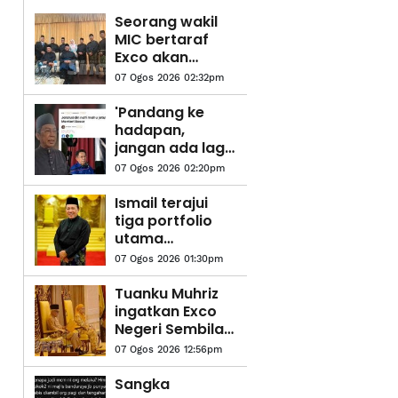
Seorang wakil
MIC bertaraf
Exco akan
ditempatkan di
07 Ogos 2026 02:32pm
pejabat MB
Negeri Sembilan
'Pandang ke
- Ismail
hadapan,
jangan ada lagi
fitnah, adu
07 Ogos 2026 02:20pm
domba-
Jalaluddin
Ismail terajui
tiga portfolio
utama
pentadbiran
07 Ogos 2026 01:30pm
Kerajaan Negeri
Sembilan
Tuanku Muhriz
ingatkan Exco
Negeri Sembilan
jujur, jangan
07 Ogos 2026 12:56pm
salah guna
kuasa
Sangka