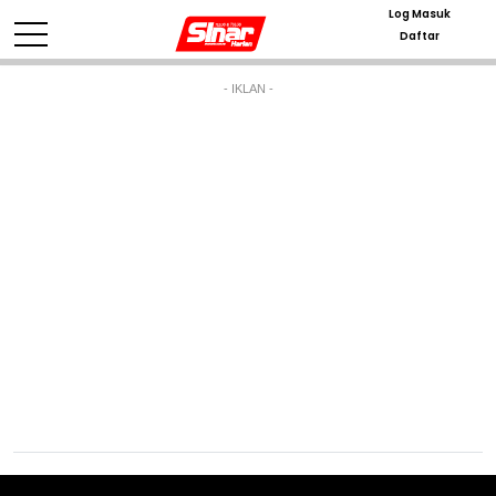
Log Masuk
Daftar
- IKLAN -