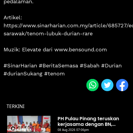
pedalaman.
Artikel:
https://www.sinarharian.com.my/article/685727/e
sarawak/tenom-lubuk-durian-rare
Muzik: Elevate dari www.bensound.com
#SinarHarian #BeritaSemasa #Sabah #Durian
#durianSukang #tenom
TERKINI
PH Pulau Pinang teruskan
kerjasama dengan BN,
UMNO
08 Aug 2026 07:06pm