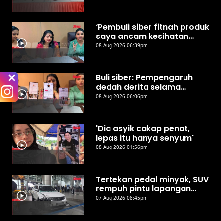
‘Pembuli siber fitnah produk
saya ancam kesihatan
awam’
08 Aug 2026 06:39pm
Buli siber: Pempengaruh
dedah derita selama
bertahun
08 Aug 2026 06:06pm
'Dia asyik cakap penat,
lepas itu hanya senyum'
08 Aug 2026 01:56pm
Tertekan pedal minyak, SUV
rempuh pintu lapangan
terbang Kota Kinabalu
07 Aug 2026 08:45pm