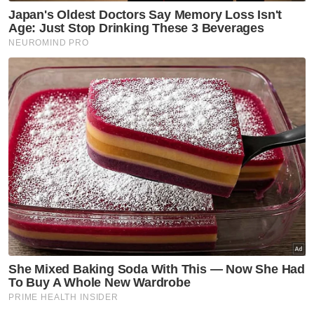
penyelarasan dan disusuli dengan beberapa
perbincangan pada Ogos 2024.
Berita Telus & Tulus menerusi E-Mel setiap
hari!
“Pada Februari 2023, Mesyuarat Khas Panel
Pakar Akidah mengenai isu GISBH diadakan
melibatkan Pusat Sebaran Maklumat
Nasional (Nadi), Bahagian Ancaman Ekstrimis