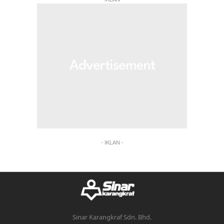
- IKLAN -
Sinar Karangkraf Sdn. Bhd.