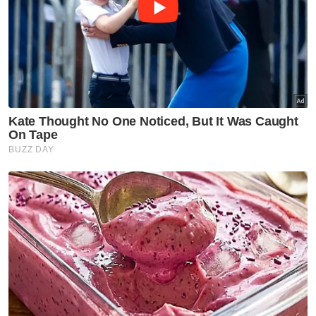
PDRM - KPN
Memang liwat itu ada, satu, dua, tetapi kenapa
rangkum semua?- Pemimpin GISBH
'Pas tiada kaitan dengan GISBH' - Abdul Hadi
GISBH akan lawan di mahkamah, cabar kemuka
bukti
Masyarakat diminta tenang, beri ruang GISBH
disiasat - Saifuddin I 14 September 2024
Masyarakat diminta tenang, beri ruang GISBH
disiasat - Saifuddin
Ulasnya, satu perjumpaan tertutup juga
diadakan pada September 2019 melibatkan