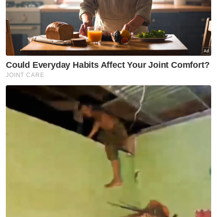
PN cadang sidang khas
Parlimen RCI TH ditangguhkan
Nasional
Dasar yang baik perlu ambil
kira realiti kehidupan rakyat -
Amirudin
Nasional
Ahmad Zahid ajak rakyat
doakan kesembuhan untuk
Anwar