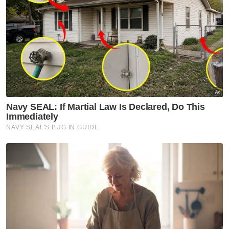
GISB
Rumah Amal
Liwat
Artikel Disyorkan
Nasional
Isu Jalur Gemilang: Patriotisme
tak boleh berubah ikut warna
politik - Dr Sathia
Nasional