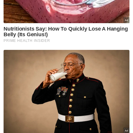
Pengerusi Jawatankuasa Muzakarah MKI,
Jabatan Peguam Negara, Panel Pakar Akidah
Jakim dan Panel Pakar Tasawuf jabatan
tersebut untuk membincangkan cadangan
penyelesaian yang bersesuaian.
“Pada Julai 2022, Mesyuarat Khas bersama
agensi keselamatan negara termasuk Majlis
Keselamatan Negara (MKN), Polis Diraja
Malaysia (PDRM) dan Kementerian Dalam
Negeri (KDN) telah diadakan bagi tujuan