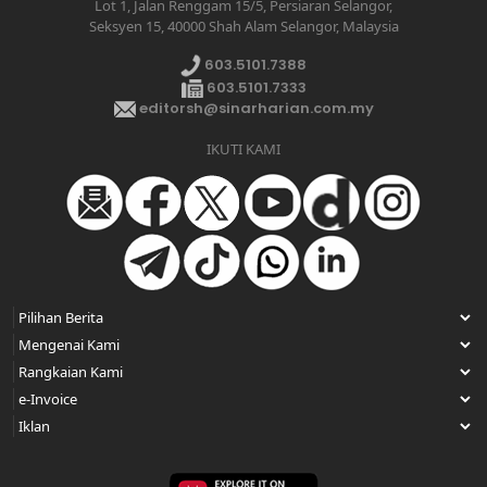
Lot 1, Jalan Renggam 15/5, Persiaran Selangor,
Seksyen 15, 40000 Shah Alam Selangor, Malaysia
603.5101.7388
603.5101.7333
editorsh@sinarharian.com.my
IKUTI KAMI