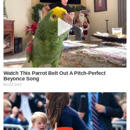
Anwar Ibrahim pada Jumaat, mengarahkan
pihak berkuasa termasuk majlis agama Islam
untuk segera melakukan siasatan dan
mengambil tindakan berhubung dakwaan
salah laku syarikat tersebut.
Ujar Anwar, langkah berkenaan penting dan
tidak boleh dilengahkan kerana melibatkan
soal penyalahgunaan kuasa, agama serta
penderaan kanak-kanak.
Menurut Hakimah, beberapa siri pertemuan
bersama GISBH telah dilaksanakan bagi
membincangkan isu berkaitan syarikat
tersebut sejak Februari 2019.
Artikel Berkaitan:
39 lagi rumah amal disyaki milik GISBH dalam radar