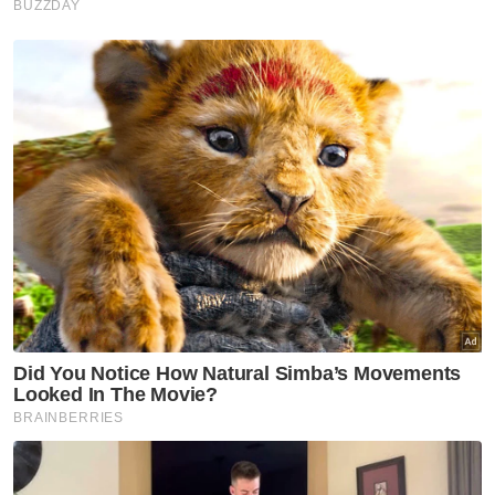
dalam kenyataan pada Jumaat
mencadangkan supaya Jakim dirombak
susulan kelewatan mengambil tindakan ke
atas entiti terkait dengan syarikat tersebut.
Susulan itu, Perdana Menteri, Datuk Seri