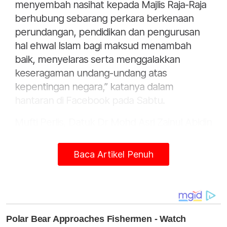
menyembah nasihat kepada Majlis Raja-Raja
berhubung sebarang perkara berkenaan
perundangan, pendidikan dan pengurusan
hal ehwal Islam bagi maksud menambah
baik, menyelaras serta menggalakkan
keseragaman undang-undang atas
kepentingan negara,” katanya dalam
hantaran di Facebook pada Sabtu.
Mufti Perlis, Datuk Dr Mohd Asri Zainul Abidin
dalam kuliah mingguan pada Khamis berkata,
isu membabitkan GISBH sudah dibentangkan
Baca Artikel Penuh
kepada pelbagai pihak termasuk Jakim dan
pihak penguat kuasa, namun tiada tindakan
diambil.
Pensyarah Universiti Islam Antarabangsa
Malaysia (UIAM), Dr Abu Hafiz Salleh Hudin