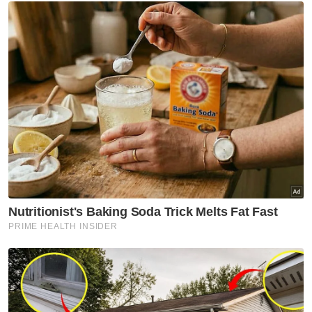
Sosial E2, cawangan khas PDRM dan
pertemuan dengan bekas pengikut GISBH.
“Seterusnya pada Februari 2024, satu
pertemuan bersama Ketua Pegawai
Eksekutif GISBH diadakan bagi mengkaji lebih
mendalam isu isu akidah, syariah dan tasawuf
dalam syarikat tersebut,” ujarnya.
Muat turun aplikasi Sinar Harian.
Klik di sini!
Jakim
GISBH