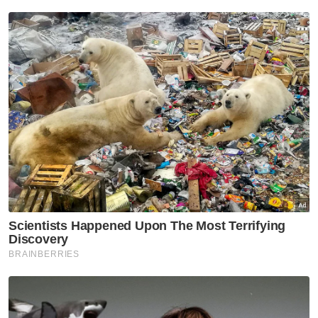
Hilang
Bunuh
Mati
Artikel Disyorkan
Analisis Sinar
Perairan Sabah diperkasakan,
sindiket dadah tumpas