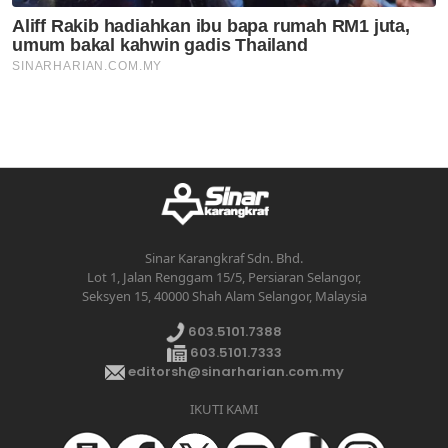
Sinar Karangkraf Sdn. Bhd.
Lot 1, Jalan Renggam 15/5, Persiaran Selangor,
Seksyen 15, 40000 Shah Alam Selangor, Malaysia
603.5101.7388
603.5101.7333
editorsh@sinarharian.com.my
IKUTI KAMI