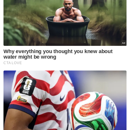
Berita Telus & Tulus menerusi E-Mel setiap
hari!
Itu belum lagi termasuk kes orang hilang
yang sebenarnya telah ‘dilarikan’ ke negara
jiran untuk dipaksa bekerja sebagai scammer.
Melihat kepada situasi itu, timbul persoalan
mengapa insiden orang hilang ini seolah-olah