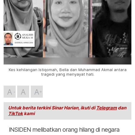
Kes kehilangan Istiqomah, Bella dan Muhammad Akmal antara
tragedi yang menyayat hati.
A
A
A
Untuk berita terkini Sinar Harian, ikuti di
Telegram
dan
TikTok
kami
INSIDEN melibatkan orang hilang di negara