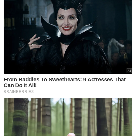
hilang
Kes kehilangan menjadi-jadi, Ustaz Jafri kongsi doa
keselamatan keluar rumah
Juga satu lagi misteri orang hilang melibatkan
Muhammad Akmal Hakimi Ishak, 20, seorang
pelajar dari Taman Makmur, Kluang yang
hilang di Pulau Mawar, Mersing pada 3
Februari 2023.
Itu hanya sebahagian peristiwa orang hilang
yang dipaparkan di media massa sebelum ini.
Sehingga artikel ini ditulis, insiden orang
hilang masih terus berlaku di negara kita.
Malah, mungkin ada lagi kes-kes orang hilang
ini yang masih belum dilaporkan kepada
pihak berkuasa.