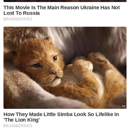
Oleh kerana itu, sebaiknya setiap orang
sentiasa mengambil berat terhadap ahli
keluarga masing-masing. Bagi ibu bapa,
sentiasa perhatikan dan ambil tahu
pergerakan anak-anak supaya tidak terlibat
dalam situasi berbahaya.
Sebolehnya juga, jangan biarkan ahli keluarga
kita keluar ke mana-mana secara sendirian.
Kita tidak tahu, mungkin disebabkan sikap
ambil ringan kita akan menjadi permulaan
kepada suatu tragedi yang memberi kesan
sepanjang hayat.
* Shahrizal Ahmad Zaini ialah Wartawan Sinar
Harian Biro Johor
Muat turun aplikasi Sinar Harian.
Klik di sini!