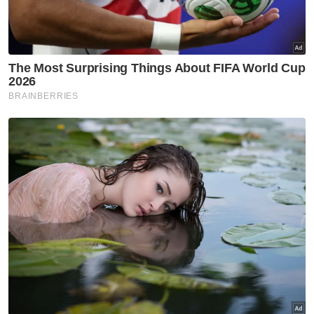
berantaian. Dari satu kes, akan muncul satu
lagi kes sama.
Berdasarkan kepada beberapa laporan
sebelum ini, ada juga kes ‘orang hilang’
sebenarnya tidak melibatkan kes jenayah,
sebaliknya hanya keluar bersiar-siar bersama
rakan-rakan bagi melepaskan stres tetapi
tidak memaklumkan kepada keluarga.
Mungkin pada mulanya mereka hanya
berjalan-jalan untuk bersuka ria ke sana ke
mari tanpa tujuan, sehingga tersesat ke
tempat lain dan lambat pulang ke rumah.
Ada juga kes orang hilang sebenarnya
merajuk dengan ibu bapa, lalu mengambil
keputusan bermalam di rumah kawan-kawan