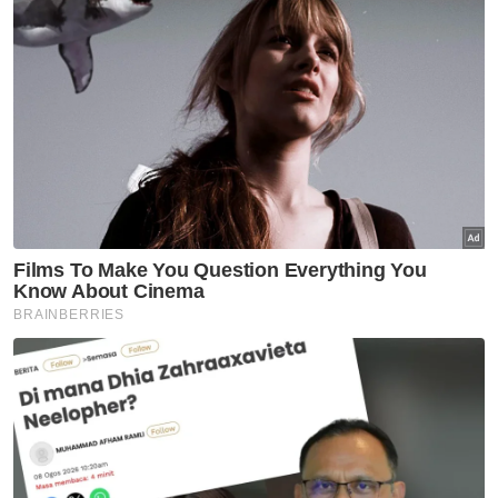
Analisis Sinar
Kedudukan Bersatu dalam PN
uji kekuatan perlembagaan
gabungan
Analisis Sinar
Apabila perpisahan berakhir
ugutan
Analisis Sinar
Dilema mak ayah bila anak nak
masuk asrama