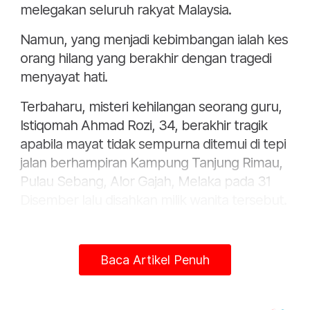
melegakan seluruh rakyat Malaysia.
Namun, yang menjadi kebimbangan ialah kes
orang hilang yang berakhir dengan tragedi
menyayat hati.
Terbaharu, misteri kehilangan seorang guru,
Istiqomah Ahmad Rozi, 34, berakhir tragik
apabila mayat tidak sempurna ditemui di tepi
jalan berhampiran Kampung Tanjung Rimau,
Pulau Sebang, Alor Gajah, Melaka pada 31
Disember lalu disahkan milik wanita tersebut.
Ia berdasarkan hasil ujian asid
deoksiribonukleik (DNA) yang dijalankan.
Baca Artikel Penuh
Sebelum itu, kehilangan seorang jurutera,
Muhammad Hamizan Ramli, 33, sejak 19 Mei