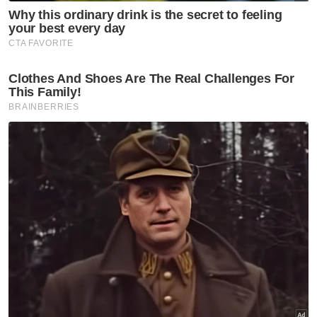
tanpa memaklumkan kepada keluarga. Ibu
bapa kemudian membuat laporan polis
kerana bimbang keselamatan anaknya itu.
Namun begitu, dalam kes-kes orang hilang
yang berakhir dengan kematian, perkara
tersebut amat membimbangkan dan tidak
boleh dipandang ringan oleh semua pihak.
Biasanya, kes-kes tersebut melibatkan
pertemuan mangsa dengan individu yang
dikenalinya. Mungkin disebabkan berlaku
pertengkaran atau perselisihan faham
sesama mereka, salah seorang daripadanya
sanggup bertindak kejam sehingga
melibatkan kehilangan nyawa.