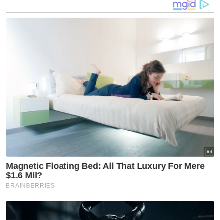
lalu turut berakhir dengan tragik apabila
mangsa ditemukan meninggal dunia dalam
kereta miliknya sendiri di sekitar Taman
Sentosa, Johor Bahru pada 5 Jun lalu.
Selain itu, kehilangan seorang ibu tunggal,
Mila Sharmila Samsusah atau lebih dikenali
sebagai Bella, 32, sejak 14 Disember lalu
yang berakhir tragik susulan penemuan
rangka manusia tidak sempurna di Kampung
Batu 7, Tongkang Pecah, Batu Pahat. Ujian
DNA dilakukan didapati sepadan dengan
keluarga mangsa.
Artikel Berkaitan:
MPM sedia jadi pengubat duka rakyat Malaysia di
Paris
Orang ramai perlu telus, jujur buat laporan orang