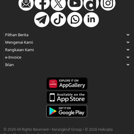
© 2026 All Rights Reserved • Karangkraf Group • © 2026 Hakcipta