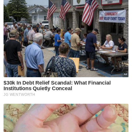
Atletico Madrid (Sepanyol) - 3
Chelsea (England), Bayern Munich (Jerman),
Ajax Amsterdam (Belanda), Anderlecht
(Belgium), Valencia (Sepanyol), Juventus
(Itali) - 2
Berita Telus & Tulus menerusi E-Mel setiap
hari!