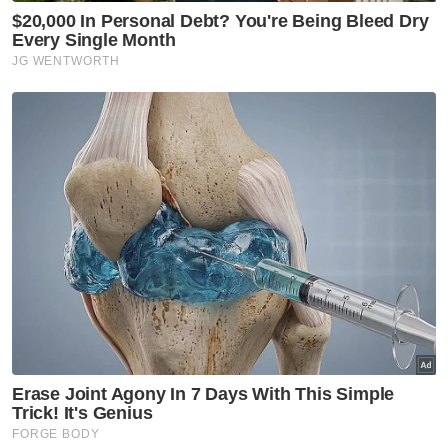
Sukan
Aliff Rakib bertarung dengan
Prajanchai Oktober ini
Sukan
Penyokong Indonesia hentam
jurulatih Garuda