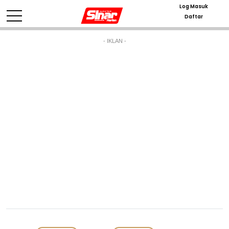
Log Masuk
Daftar
- IKLAN -