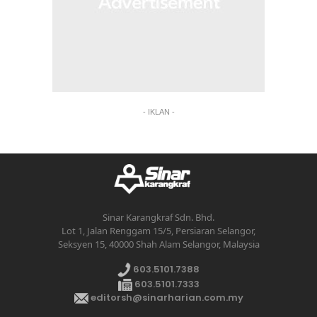
- IKLAN -
Sinar Karangkraf Sdn. Bhd.
Lot 1, Jalan Renggam 15/5, Persiaran Selangor,
Seksyen 15, 40000 Shah Alam Selangor, Malaysia
603.5101.7388
603.5101.7333
editorsh@sinarharian.com.my