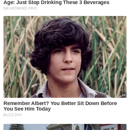
Real Madrid (Sepanyol) - 6
Artikel Berkaitan:
Real Madrid ikat Mbappe lima tahun
Real Madrid raja bola sepak Eropah
Mbappe pasti ke Real Madrid
Barcelona (Sepanyol), AC Milan (Itali) - 5
Liverpool (England) - 4