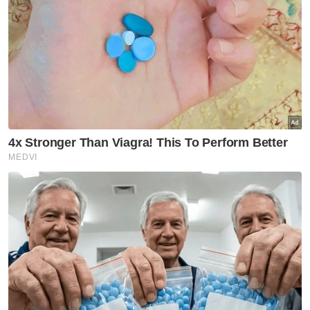
Sevilla (Sepanyol), Porto (Portugal),
Manchester United, Manchester City
(England), Dynamo Kiev (Ukraine),
Nottingham Forest (England), Aston Villa
(England), Aberdeen (Scotland),
FC Steaua Bucharest (Romania), Mechelen
KV Belgium), Parma, Lazio (Itali) Galatasaray
(Turkiye), Zenith Saint Petersburg (Rusia) - 1
Muat turun aplikasi Sinar Harian.
Klik di sini!