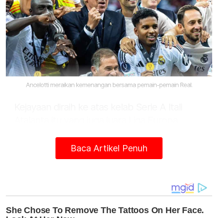
Ancelotti meraikan kemenangan bersama pemain-pemain Real.
Kejayaan diraih ke atas kelab Serie A Itali
Atalanta itu yang juga juara Liga Europa
membolehkan Real merangkul rekod
kejuaraan Piala Super buat kali keenam.
Baca Artikel Penuh
Seteru La Liga, Barcelona dan AC Milan
(Serie A) masing-masing mengekori rapat
dengan lima kejuaraan pembuka musim
baharu kelab Eropah yang menemukan