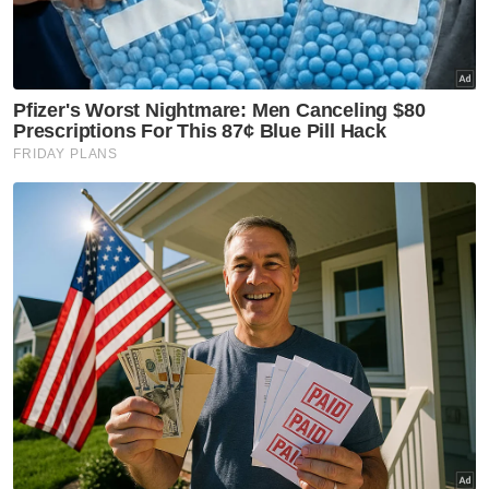
Real Madrid
Piala Super Eropah
Artikel Disyorkan
Sukan
Bapa Lionel Messi meninggal
dunia pada usia 68 tahun
Sukan
Gol Pavithran bawa Harimau
Malaya ke separuh akhir Piala
ASEAN 2026