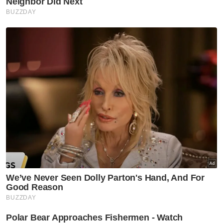
Jelasnya, kepakaran undang-undang dan
kualiti kepimpinan Md Raus yang mendalam
akan menjadi asas dalam membentuk hala
tuju strategik dan memastikan syarikat itu
terus cemerlang dalam komitmen mereka
terhadap inovasi dan kelestarian.
“Kami amat teruja dengan kehadiran Tun
Raus di dalam lembaga pengarah kami dan
yakin bahawa sumbangan Tun akan