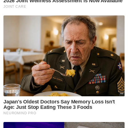
Nasional
Ismail Sabri selamat jalani
prosedur pasang alat perentak
jantung
Nasional
Kerajaan Madani seimbang
jaga kepentingan semua kaum,
aliran pendidikan - PM
Nasional
Felda perlu kemuka laporan
cadangan jual aset di bawah
nilai belian - Anwar
Nasional
Anwar beri bayangan berita
baik buat ATM, PDRM pada
sambutan ambang merdeka