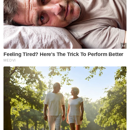
apabila beliau memegang jawatan sebagai
Ketua Hakim Negara Malaysia yang ke-14
pada 1 April 2017.
Di peringkat antarabangsa, beliau diberi
penghormatan untuk berkhidmat sebagai
Presiden Persatuan Mahkamah
Perlembagaan Asia dan Institusi
Seumpamanya serta menjadi ahli aktif Majlis
Ketua Hakim Negara ASEAN.
Berita Telus & Tulus menerusi E-Mel setiap
hari!