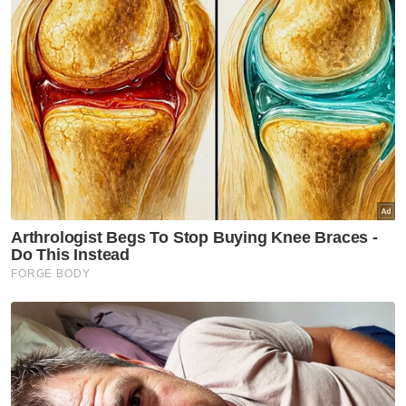
Undang kepada beberapa kementerian
termasuk Kementerian Perdagangan
Antarabangsa, Kementerian Pertahanan
serta Kementerian Dalam Negeri.
Md Raus mencapai puncak kerjayanya