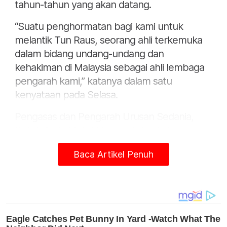
tahun-tahun yang akan datang.
“Suatu penghormatan bagi kami untuk
melantik Tun Raus, seorang ahli terkemuka
dalam bidang undang-undang dan
kehakiman di Malaysia sebagai ahli lembaga
pengarah kami,” katanya dalam satu
kenyataan pada Selasa.
Pengasas dan Pengarah Urusan Sedania,
Datuk Azrin Mohd Noor pula berkata,
perlantikan itu adalah detik penting bagi
Baca Artikel Penuh
syarikat berkenaan.