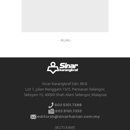
- IKLAN -
Sinar Karangkraf Sdn. Bhd.
Lot 1, Jalan Renggam 15/5, Persiaran Selangor,
Seksyen 15, 40000 Shah Alam Selangor, Malaysia
603.5101.7388
603.5101.7333
editorsh@sinarharian.com.my
IKUTI KAMI