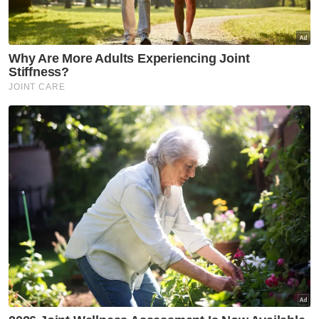
Muat turun aplikasi Sinar Harian.
Klik di sini!
Sedania
Tun Md Raus
Artikel Disyorkan