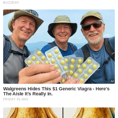
mengukuhkan lagi perjalanan dalam
mencapai matlamat jangka panjang kami,”
ujar beliau.
Tun Md Raus membawa bersama beliau
kerjaya yang cemerlang dalam kehakiman
dan perkhidmatan undang-undang Malaysia,
bermula pada tahun 1976.
Artikel Berkaitan:
Shamsul Azri dilantik sebagai KSN baharu
Aedy Fadly dilantik sebagai KP JPJ baharu
PHB Asset Management urus dana AHB berkuat
kuasa Isnin
Beliau memegang pelbagai jawatan penting
dalam kehakiman Malaysia termasuk
Presiden Mahkamah Sesyen, Timbalan
Pendakwa Raya dan Penasihat Undang-