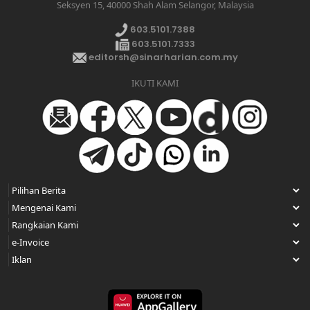
Seksyen 15, 40000 Shah Alam Selangor, Malaysia
603.5101.7388
603.5101.7333
editorsh@sinarharian.com.my
IKUTI KAMI