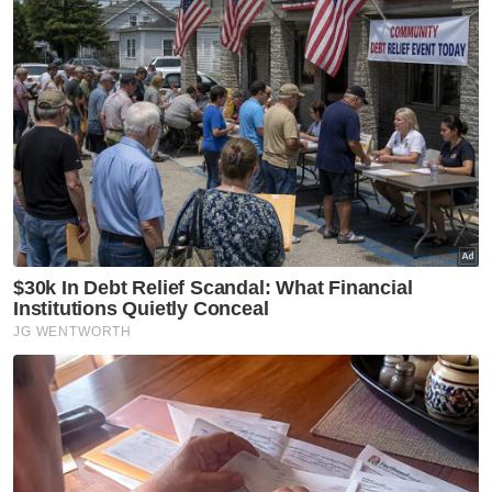
Israel
Bunuh
Hamas
Artikel Disyorkan
GLOBAL
Lelaki diikat pada tiang elektrik
kerana larikan isteri orang