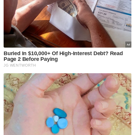
GLOBAL
Jakarta: Hampir 1,000 senjata
api, dadah ditemukan di
sekolah swasta
GLOBAL
Itali keluarkan amaran merah
gelombang haba bagi semua
27 bandar utama
GLOBAL
Nobita, Uzumaki dan Luffy
antara nama pilihan penduduk
Indonesia