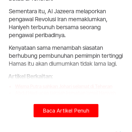
Sementara itu, Al Jazeera melaporkan
pengawal Revolusi Iran memaklumkan,
Haniyeh terbunuh bersama seorang
pengawal peribadinya.
Kenyataan sama menambah siasatan
berhubung pembunuhan pemimpin tertinggi
Hamas itu akan diumumkan tidak lama lagi.
Artikel Berkaitan:
Wisma Putra sahkan Johari selamat di Teheran
Abdul Hadi ucap takziah kematian Ismail Haniyeh
Pembunuhan Ismail Haniyeh tidak akan dibiarkan
tanpa balasan - Hamas
Baca Artikel Penuh
Pemimpin Hamas, Ismail Haniyeh dibunuh
Pembunuhan Ismail Haniyeh bangkit perjuangan
baharu Palestin
Jakim laksana solat jenazah ghaib buat Ismail