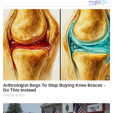
Haniyeh
Muat turun aplikasi Sinar Harian.
Klik di sini!
Jawab soalan kaji selidik dan
dapatkan
×
baucar tunai.
Berapakah jumlah pendapatan bulanan semua
ahli isi rumah anda?
Kurang daripada RM3,500
RM3,500 - RM5,000
RM5,001 - RM8,000
RM8,001 - RM12,000
RM12,001 - RM16,000
Lebih daripada RM16,000
Tidak rela berkata
VPoints:
0
Masuk | Daftar
Ismail Haniyeh