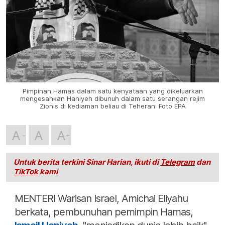
Pimpinan Hamas dalam satu kenyataan yang dikeluarkan
mengesahkan Haniyeh dibunuh dalam satu serangan rejim
Zionis di kediaman beliau di Teheran. Foto EPA
A
A
A
Untuk berita terkini Sinar Harian, ikuti di
Telegram
dan
TikTok
kami
MENTERI Warisan Israel, Amichai Eliyahu
berkata, pembunuhan pemimpin Hamas,