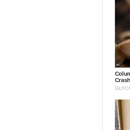
Ket
mem
man
Sul
Ket
Bah
mem
Jaw
Mel
aka
Kam
Per
Per
Jab
Kom
men