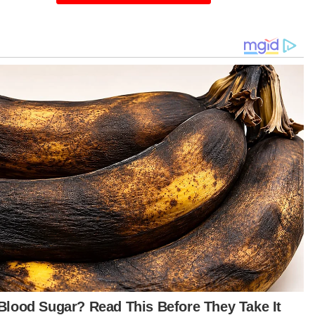
sten Komisioner Polis," katanya menerusi
yataan pada Jumaat.
ain itu, Ketua Penolong Pengarah
isikan/Siasatan Khas Cawangan Perisikan dan
satan Khas, Bahagian Wildlife Crime
eau/Perisikan dan Siasatan Khas, Jabatan
elamatan Dalam Negeri dan Ketenteraman
m Bukit Aman, Asisten Komisioner Sulizmie
endy Sulaiman dilantik sebagai Ketua Polis
rah Dang Wangi.
tukaran lain ialah Ketua Polis Daerah Semporna,
ah, Superintenden Mohd Farhan Lee Abdullah
g dilantik sebagai Ketua Polis Daerah Kuching,
awak manakala Timbalan Ketua Polis Daerah
u Pahat, Johor, Superintenden Shahrulanuar