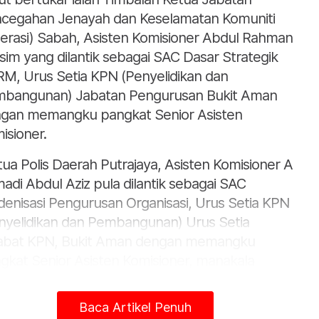
cegahan Jenayah dan Keselamatan Komuniti
erasi) Sabah, Asisten Komisioner Abdul Rahman
sim yang dilantik sebagai SAC Dasar Strategik
M, Urus Setia KPN (Penyelidikan dan
bangunan) Jabatan Pengurusan Bukit Aman
gan memangku pangkat Senior Asisten
isioner.
tua Polis Daerah Putrajaya, Asisten Komisioner A
adi Abdul Aziz pula dilantik sebagai SAC
enisasi Pengurusan Organisasi, Urus Setia KPN
nyelidikan dan Pembangunan) Urus Setia
abat KPN, Bukit Aman dengan memangku
gkat Senior Asisten Komisioner, manakala
atannya diambil alih Ketua Polis Daerah Port
kson, Negeri Sembilan, Superintenden Aidi
Baca Artikel Penuh
am Mohamed dengan memangku pangkat