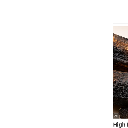
Asi
ken
Sel
Per
Sia
Bur
Kes
Awa
Aff
Dae
Per
Sab
yan
Sar
Bat