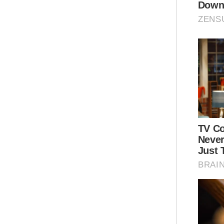
Mus
Pol
mem
Ket
Sup