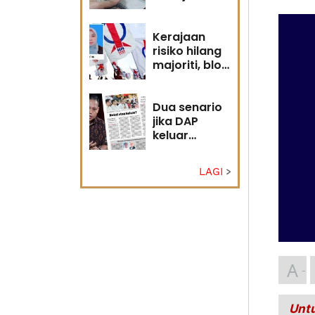
diri?
Kerajaan
risiko hilang
majoriti, blok
politik perlu
runding
semula
Dua senario
jika DAP
keluar
kerajaan
LAGI
A
Untu