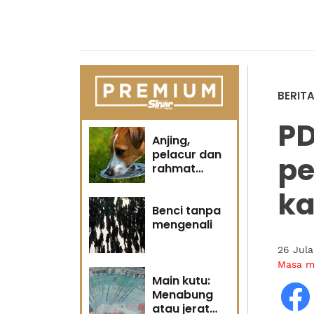
BERIT
P
Anjing,
pelacur dan
pe
rahmat
Tuhan
k
Benci tanpa
mengenali
26 Jul
Masa 
Main kutu:
Menabung
atau jerat