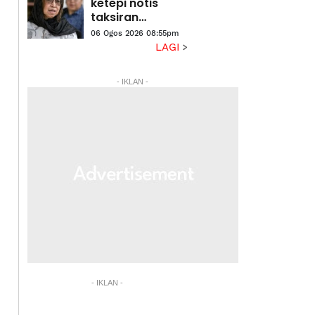
ketepi notis
taksiran
tambahan cukai
06 Ogos 2026 08:55pm
RM313.8 juta
LAGI
terhadap
Na'imah
- IKLAN -
- IKLAN -