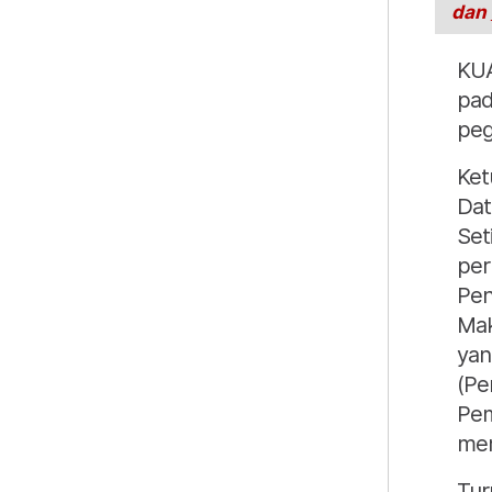
dan
KUA
pad
peg
Ket
Dat
Set
per
Pen
Mak
yan
(Pe
Pem
mem
Tur