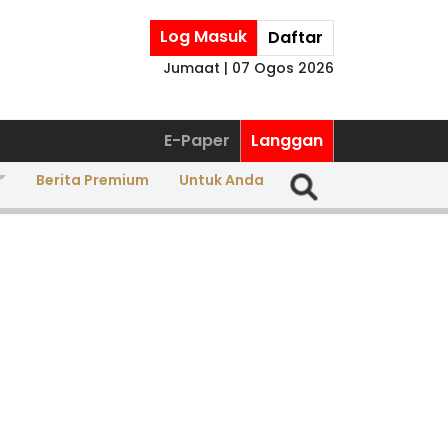
Log Masuk
Daftar
Jumaat | 07 Ogos 2026
E-Paper
Langgan
Berita Premium
Untuk Anda