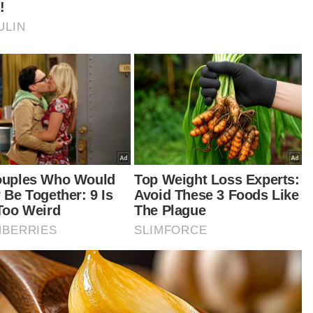
haddat Abdullah Sani dinaikkan kepada Ketua
is Daerah Batu Pahat, dengan kedua-duanya
angku pangkat Asisten Komisioner Polis.
ua Polis Daerah Kota Tinggi, Johor,
erintenden Hussin Zamora pula bertukar ke