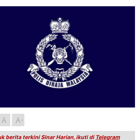
A
A
k berita terkini Sinar Harian, ikuti di
Telegram