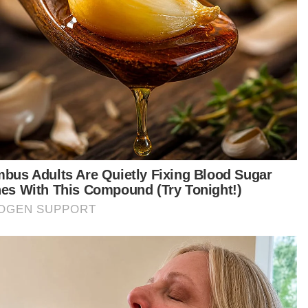
ua Jabatan Pengurusan Johor dengan
angku pangkat Asisten Komisioner Polis
akala Ketua JIPS Pahang, Asisten Komisioner
aiman Staffa bertukar ke Bukit Aman sebagai
ua Penolong Pengarah (Agama dan Kaunseling)
agian Agama dan Kaunseling JIPS dengan
angku pangkat Senior Asisten Komisioner.
atan Sulaiman akan diisi oleh Ketua JIPS
aka, Superintenden Amirudin Mohd Salleh yang
n memangku pangkat Asisten Komisioner Polis.
aruzaman berkata, Penolong Pengarah
jawatan (Pegawai Diwartakan) Cawangan
jawatan Bahagian Perkhidmatan/ Perjawatan,
atan Pengurusan Bukit Aman, Asisten
isioner Mohamad Fakhrudin Abdul Hamid
gekalkan jawatan tersebut dengan memangku