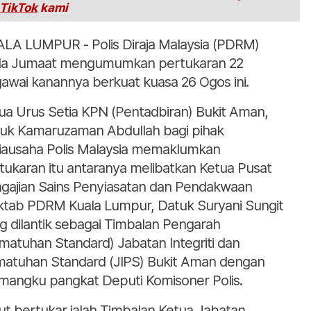
TikTok
kami
LA LUMPUR - Polis Diraja Malaysia (PDRM)
a Jumaat mengumumkan pertukaran 22
awai kanannya berkuat kuasa 26 Ogos ini.
ua Urus Setia KPN (Pentadbiran) Bukit Aman,
uk Kamaruzaman Abdullah bagi pihak
iausaha Polis Malaysia memaklumkan
tukaran itu antaranya melibatkan Ketua Pusat
gajian Sains Penyiasatan dan Pendakwaan
tab PDRM Kuala Lumpur, Datuk Suryani Sungit
g dilantik sebagai Timbalan Pengarah
matuhan Standard) Jabatan Integriti dan
atuhan Standard (JIPS) Bukit Aman dengan
angku pangkat Deputi Komisoner Polis.
ut bertukar ialah Timbalan Ketua Jabatan