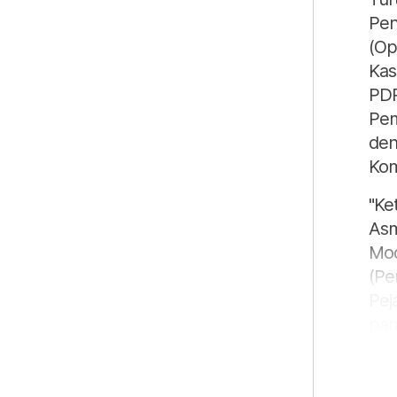
Pen
(Op
Kas
PDR
Pem
den
Kom
"Ke
Asm
Mod
(Pe
Pej
pan
jaw
Dic
Sh