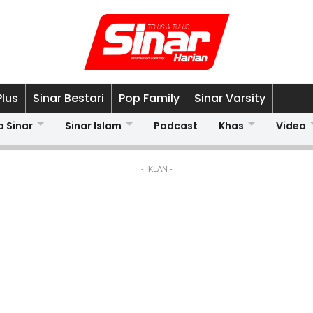
Plus
Sinar Bestari
Pop Family
Sinar Varsity
a Sinar
Sinar Islam
Podcast
Khas
Video
- IKLAN -