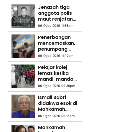
Jenazah tiga
anggota polis
maut renjatan
elektrik akan
06 Ogos 2026 11:58pm
dibawa pulang
ke kampung
Penerbangan
halaman
mencemaskan,
penumpang
didakwa cuba
06 Ogos 2026 11:42pm
buka pintu
kecemasan
Pelajar kolej
lemas ketika
mandi-manda
bersama
06 Ogos 2026 09:36pm
sembilan rakan
Ismail Sabri
didakwa esok di
Mahkamah
Sesyen Kuala
06 Ogos 2026 09:18pm
Lumpur
Mahkamah