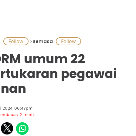
A
>
Semasa
DRM umum 22
rtukaran pegawai
anan
ai 2024 06:47pm
membaca:
2
minit