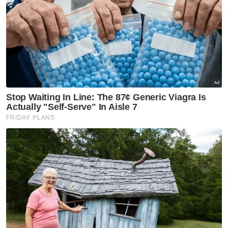
menyambung pengajian tidak lama lagi.
Artikel Berkaitan:
Anak yatim cemerlang STPM bangun 2 pagi buat
ulang kaji
Insentif lebih RM100,000 hargai 226 pelajar
cemerlang SPM Parlimen Sungai Buloh
Imuniti ahli Parlimen semasa berucap, berbahas ada
batasnya - Pakar
"Saya tau dia nak masuk matriks kena ada
komputer riba dan tak sanggup nak minta
dengan ayah dan ibu sebab dia tahu mereka
perlu tanggung perbelanjaan dua orang adik
yang masih bersekolah.