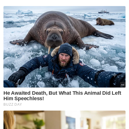
untung Malaysia ada wakil rakyat macam YB.
Muat turun aplikasi Sinar Harian.
Klik di sini!
Steven Sim
Anak Angkat
Hadiah
Cemerlang SPM
Artikel Disyorkan