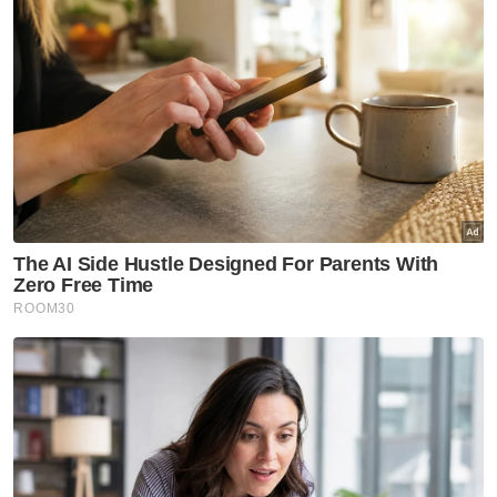
Utara
Pelajar Malaysia jatuh sakit di
Pattani dipindahkan ke HSB
Utara
Aduan terus dipinggirkan
Utara
SPAN keluarkan 270 notis
kosongkan tangki septik
Utara
Tubuh jawatankuasa khas kaji
pajakan Pulau Pinang