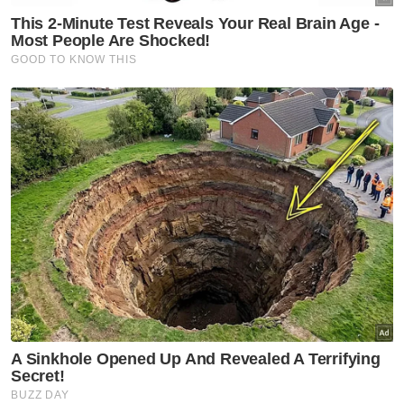
Berita Telus & Tulus menerusi E-Mel setiap
hari!
"Teruskan buat kebaikan, jalan terus YB," kata
Abdul Kuduz.
Mali Muyung pula bertanya kepada Steven
"boleh tak saya nak jadi anak angkat YB?"
Mohamad Hanis Naszari pula berkata,