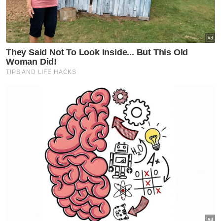
"Walaupun bukan anak sendiri, saya tahu hati
seorang anak. Tak apa, ayah angkat belikan
laptop baru," kongsinya lagi.
Sementara itu, rata-rata warganet memuji
sikap pemurah dan prihatin ahli Parlimen itu
kepada golongan pelajar yang memerlukan
di kawasannya.