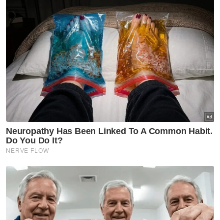
Tambah beliau, anak angkatnya itu bercita-
cita menjadi guru dan mahu membantu anak-
anak keluarga susah lain untuk berjaya.
Katanya, Gajeswaran gembira permohonan
masuk ke matrikulasi berjaya dan kini remaja
itu selangkah lebih dekat mencapai cita-cita
untuk masuk universiti.
Gembira dengan keputusan yang diperoleh
Gajeswaran, Steven yang juga Menteri
Sumber Manusia turut menghadiahkan
komputer riba baharu kepada anak
angkatnya itu untuk digunakan bagi