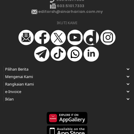
603.5101.7333
editorsh@sinarharian.com.my
IKUTI KAMI