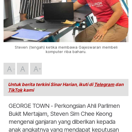
Steven (tengah) ketika membawa Gajeswaran membeli
komputer riba baharu.
A
A
A
Untuk berita terkini Sinar Harian, ikuti di
Telegram
dan
TikTok
kami
GEORGE TOWN - Perkongsian Ahli Parlimen
Bukit Mertajam, Steven Sim Chee Keong
mengenai ganjaran yang diberikan kepada
anak angkatnya yang mendapat keputusan