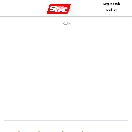
Log Masuk
Daftar
- IKLAN -