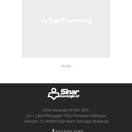
- IKLAN -
Sinar Karangkraf Sdn. Bhd.
Lot 1, Jalan Renggam 15/5, Persiaran Selangor,
Seksyen 15, 40000 Shah Alam Selangor, Malaysia
603.5101.7388