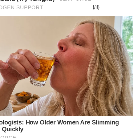
Berita Telus & Tulus menerusi
E-Mel setiap hari!
ti Channel rasmi Sinar Harian di WhatsApp
aya anda tidak terlepas berita-berita terkini
ipada kami. Jom!
Klik di sini!
t turun aplikasi Sinar Harian.
Klik di sini!
idu Gas Helium
Punca
Wanita
Maut