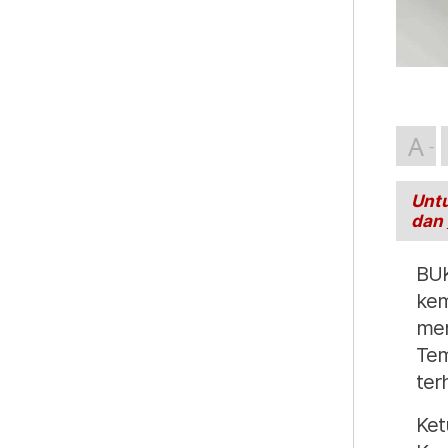
A
Untu
dan
BUK
kem
men
Tem
ter
Ket