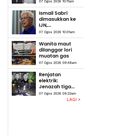
mahu alih galah,
07 Ogos 2026 10:11am
hilang
keseimbangan
Ismail Sabri
dimasukkan ke
IJN,
pendakwaan
07 Ogos 2026 10:01am
ditangguh 27
Ogos
Wanita maut
dilanggar lori
muatan gas
07 Ogos 2026 09:48am
Renjatan
elektrik:
Jenazah tiga
anggota polis
07 Ogos 2026 09:22am
dibawa ke
LAGI
hospital untuk
bedah siasat