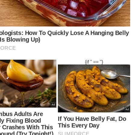
bai, Bukit Mertajam.
tikel Berkaitan:
Wanita mati dalam kereta ke Pulau Pinang untuk
bercuti
at berkenaan ditemui orang awam yang melalui
asan tersebut kira-kira jam 5.30 petang
elum melaporkannya kepada pihak berkuasa.
ut ditemui adalah nombor telefon yang
ercayai milik ahli keluarga salah seorang mangsa
g diletakkan di bahagian papan pemuka
shboard) kereta terbabit.
ua-dua mangsa dipercayai berasal dari Negeri
bilan dan datang ke Pulau Pinang untuk
cuti.