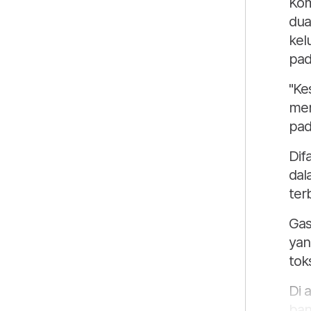
Kom
dua
kel
pada
"Ke
men
pad
Dif
dal
ter
Gas
yan
tok
Di 
ban