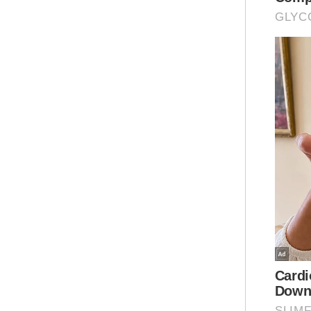
Iku
sup
dar
Mua
Terh
Dua 