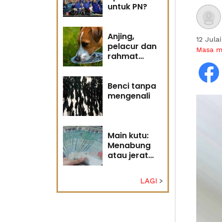
untuk PN?
Anjing,
12 Jula
pelacur dan
Masa 
rahmat
Tuhan
Benci tanpa
mengenali
Main kutu:
Menabung
atau jerat
diri?
LAGI