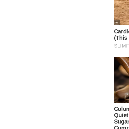
Ram
Ar
May
kaw
seb
Tur
dip
yan
(da
Ked
Sem
ber