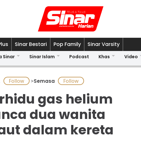
Plus
Sinar Bestari
Pop Family
Sinar Varsity
a Sinar
Sinar Islam
Podcast
Khas
Video
A
>
Semasa
rhidu gas helium
nca dua wanita
ut dalam kereta