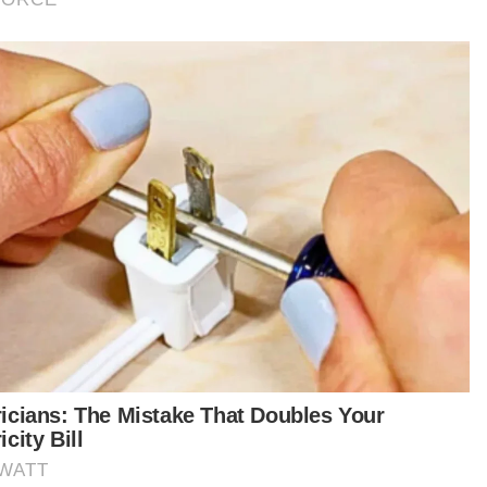
m Kereta
Artikel Disyorkan
Semasa
Pelajar kolej didakwa bunuh bayi
berdepan hukuman mati, teman
lelaki dibebaskan
NOR AZURA MD AMIN
07 Aug 2026 10:34am
Semasa