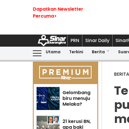
Dapatkan Newsletter
Percuma>
PRN
Sinar Daily
Sinar
Utama
Terkini
Berita
Suar
BERIT
Te
Gelombang
biru menuju
pu
Melaka?
ma
21 kerusi BN,
apa baki