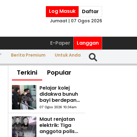
Log Masuk
Daftar
Jumaat | 07 Ogos 2026
E-Paper
Langgan
Berita Premium
Untuk Anda
Terkini
Popular
Pelajar kolej
didakwa bunuh
bayi berdepan
hukuman mati,
07 Ogos 2026 10:34am
teman lelaki
dibebaskan
Maut renjatan
elektrik: Tiga
anggota polis