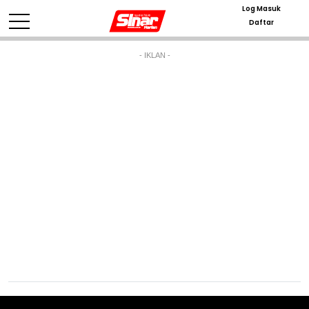
Log Masuk
Daftar
- IKLAN -