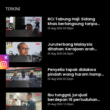
TERKINI
RCI Tabung Haji: Sidang
khas berlangsung tanpa
waktu rehat, 40 ahli
05 Aug 2026 05:30pm
Parlimen berbahas - Fahmi
Juruterbang Malaysia
ditahan: Kerajaan arah
tutup segera kelompangan
05 Aug 2026 04:20pm
di lapangan terbang
Penyelia tapak didakwa
pindah wang haram hampir
RM1.9 juta
05 Aug 2026 02:32pm
Ibu tunggal, jurujual
berdepan 16 pertuduhan
kemuka tuntutan palsu
05 Aug 2026 12:45pm
PERKESO