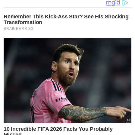
agak lewat ketika usianya 42 tahun.
"Sebelum disahkan mengandung, dia selalu
nyatakan keinginannya pada kami adik-
beradik yang dia nak sangat ada zuriat
sendiri, tapi sedar mungkin susah kerana
usianya," katanya ketika ditemui di rumahnya
di Sendayan pada Jumaat.
Bagaimanapun katanya, berkat doa, Jahidah
disahkan hamil selepas beberapa bulan
berkahwin dan dia sangat teruja ketika itu.
"Kerana terlalu teruja, awal kehamilan itu pun
kakak dah mula beli barang bayi sikit-sikit,
tapi nampaknya dia tak dapat nak rasai
perasaan seorang ibu itu.