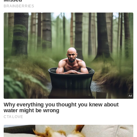
Artikel Berkaitan:
Haji paling bermakna buat suami isteri, anak
Kewangan, krisis rumah tangga punca wanita kerja
di usia senja
Rumah tangga berantakan, Nora Danish - Nedim cari
jalan penyelesaian
"Kalau kakak sedar, mesti dia gembira sangat
sebab akhirnya ada anak sendiri. Tapi
sedihnya dengan keadaan dia begitu,
mungkin dia tak tahu pun anaknya selamat
dilahirkan,"katanya.
Tambah Fauziah, kakaknya itu
sememangnya suka kepada kanak-kanak
dan tidak lokek belanja anak-anak
saudaranya.
Dia turut menyifatkan wanita berkenaan