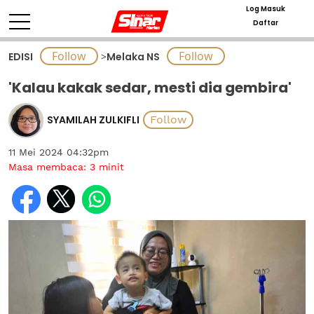
Log Masuk
Daftar
EDISI
>
Melaka NS
'Kalau kakak sedar, mesti dia gembira'
SYAMILAH ZULKIFLI
11 Mei 2024 04:32pm
Masa membaca:
3
minit