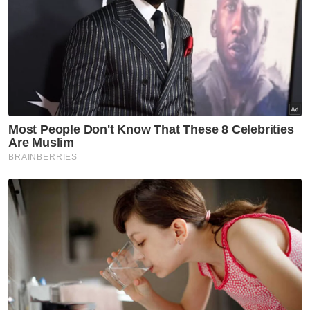
Ujar Fauziah, meskipun keadaan Jahidah
begitu, namun dia selalu mengingatkan Nufail
yang itu adalah ibu kandungnya.
Jelasnya, setiap hari dia akan meletakkan
anak kecil itu di sisi Jahidah dan dengan
kuasa ALLAH ada ketikanya kelihatan tindak
balas antara mereka.
"Yalah, kadang-kadang itu, saya tengok mata
kakak berkelip-kelip bila letak Nufail di sisinya.
"Tapi mungkin Nufail masih kecil nak faham
apa yang berlaku dan saya sebagai ibu
saudaranya akan cuba beri yang terbaik
buatnya,"katanya.
Sementara itu suami Fauziah, Mohd Razi