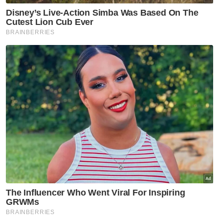
Lebih menyedihkan, ketika kejadian penjawat
awam berkenaan sedang mengandung dan
anaknya telah selamat dilahirkan secara
pembedahan pada 30 November 2021.
Ikuti Channel rasmi Sinar Harian di WhatsApp
supaya anda tidak terlepas berita-berita
terkini daripada kami. Jom!
Klik di sini!
Muat turun aplikasi Sinar Harian.
Klik di sini!
Harap bantu kajian selidik kami dan
×
dapatkan baucar tunai.
Apakah tahap kelayakan akademik anda?
Sekolah rendah
Sekolah menengah
Ijazah sarjana muda
Kolej/ STPM/ Diploma
(Bachelor)
Ijazah sarjana (Master)
Ijazah kedoktoran