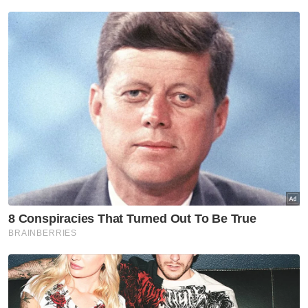
VPoints:
0
Masuk | Daftar
Keganasan Rumah Tangga
Jahidah Nordin
Artikel Disyorkan
Melaka NS
Seorang wakil MIC bertaraf
Exco akan ditempatkan di
pejabat MB Negeri Sembilan -
Ismail