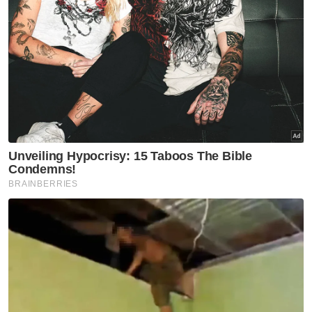
Melaka NS
'Pandang ke hadapan, jangan
ada lagi fitnah, adu domba-
Jalaluddin
Melaka NS
Ismail terajui tiga portfolio
utama pentadbiran Kerajaan
Negeri Sembilan
Melaka NS
Tuanku Muhriz ingatkan Exco
Negeri Sembilan jujur, jangan
salah guna kuasa