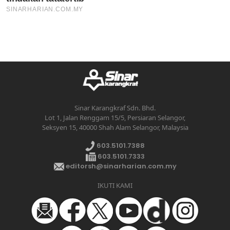
Sinar Karangkraf Sdn. Bhd.
Lot 1, Jalan Renggam 15/5, Persiaran Selangor,
Seksyen 15, 40000 Shah Alam Selangor, Malaysia
603.5101.7388
603.5101.7333
editorsh@sinarharian.com.my
IKUTI KAMI