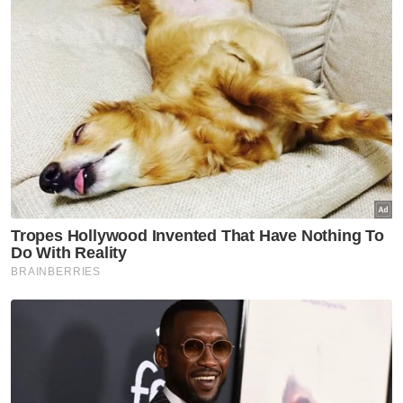
sebagai seorang kakak yang penyayang dan
sangat bertanggungjawab kepada keluarga.
"Naluri keibuan kakak itu dah terserlah
sebelum dia berkahwin lagi dan dia memang
seorang kakak yang baik," katanya.
Berita Telus & Tulus menerusi E-Mel setiap
hari!