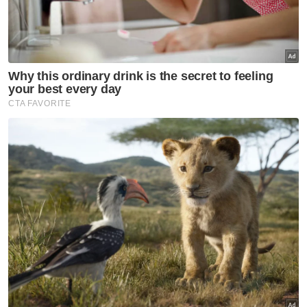
Mokhtar, 40, pula berkata, dia geram apabila
mengenang penderitaan yang ditanggung
kakak iparnya itu ditambah pula ketika itu
sedang mengandung.
"Tak sepatutnya wanita mengandung
diperlakukan begitu. Kalau fikir memang
geram dibuatnya dan saya harap kakak ipar
saya mendapat keadilan atas apa yang
berlaku,"katanya.
Dalam kejadian 4 Mei 2021, Jahidah yang
menetap di Johor Bahru koma kerana
kecederaan parah di kepala, selain rahang,
tulang belakang dan rusuk retak akibat
dipukul suaminya.