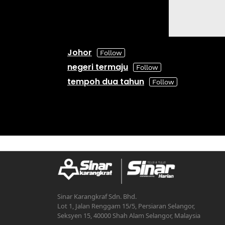
Johor
negeri termaju
tempoh dua tahun
Sinar Karangkraf Sdn. Bhd.
Lot 1, Jalan Renggam 15/5, Persiaran Selangor,
Seksyen 15, 40000 Shah Alam Selangor, Malaysia