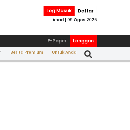
Log Masuk
Daftar
Ahad | 09 Ogos 2026
E-Paper
Langgan
Berita Premium
Untuk Anda