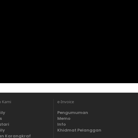
n Kami
e-Invoice
ily
Pengumuman
s
Memo
stari
Info
ily
Khidmat Pelanggan
n Karangkraf