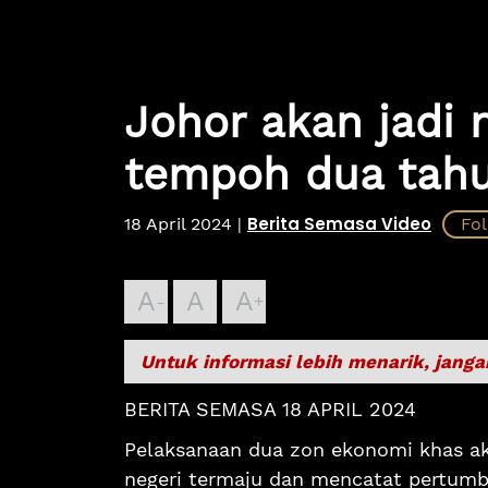
Johor akan jadi 
tempoh dua tah
Berita Semasa Video
18 April 2024
|
A
A
A
Untuk informasi lebih menarik, janga
BERITA SEMASA 18 APRIL 2024
Pelaksanaan dua zon ekonomi khas a
negeri termaju dan mencatat pertum