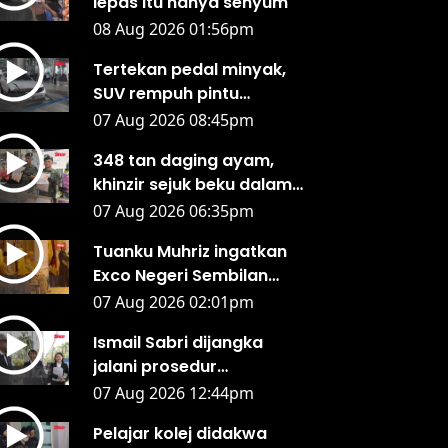
lepas itu hanya senyum'
08 Aug 2026 01:56pm
Tertekan pedal minyak,
SUV rempuh pintu
lapangan terbang Kota
07 Aug 2026 08:45pm
Kinabalu
348 tan daging ayam,
khinzir sejuk beku dalam
12 kontena disita di
07 Aug 2026 06:35pm
Sepanggar
Tuanku Muhriz ingatkan
Exco Negeri Sembilan
jujur, jangan salah guna
07 Aug 2026 02:01pm
kuasa
Ismail Sabri dijangka
jalani prosedur
pemasangan perentak
07 Aug 2026 12:44pm
jantung hari ini - Peguam
Pelajar kolej didakwa