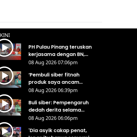
KINI
PH Pulau Pinang teruskan
kerjasama dengan BN,
UMNO
08 Aug 2026 07:06pm
‘Pembuli siber fitnah
produk saya ancam
kesihatan awam’
08 Aug 2026 06:39pm
Buli siber: Pempengaruh
dedah derita selama
bertahun
08 Aug 2026 06:06pm
'Dia asyik cakap penat,