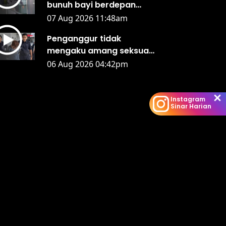
bunuh bayi berdepan
hukuman mati, teman
07 Aug 2026 11:48am
lelaki dibebaskan
Penganggur tidak
mengaku amang seksual
fizikal remaja perempuan
06 Aug 2026 04:42pm
di hotel
Instagram
Sinar Harian