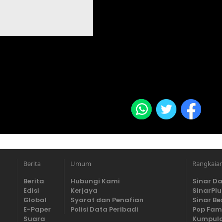
Berita
Umum
Rangkaia
Berita
Hubungi Kami
Sinar Da
Edisi
Kerjaya
SinarPlu
Global
Syarat dan Penafian
Sinar Be
E-Paper
Polisi Data Peribadi
Pop Fam
Suara
Kumpula