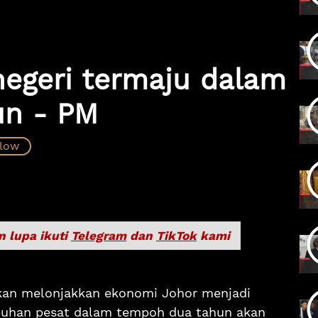
negeri termaju dalam
un - PM
n lupa ikuti
Telegram
dan
TikTok
kami
kan melonjakkan ekonomi Johor menjadi
buhan pesat dalam tempoh dua tahun akan