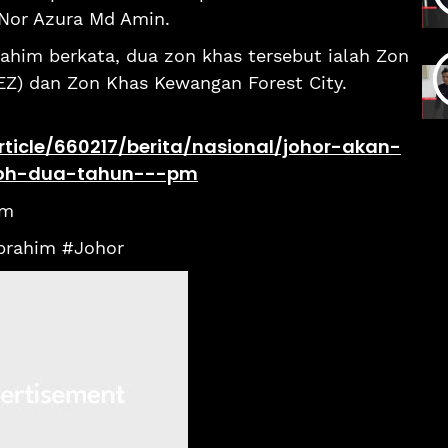
 Nor Azura Md Amin.
rahim berkata, dua zon khas tersebut ialah Zon
Z) dan Zon Khas Kewangan Forest City.
ticle/660217/berita/nasional/johor-akan-
poh-dua-tahun---pm
om
brahim #Johor