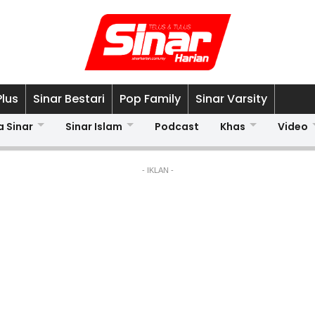
Plus
Sinar Bestari
Pop Family
Sinar Varsity
a Sinar
Sinar Islam
Podcast
Khas
Video
- IKLAN -