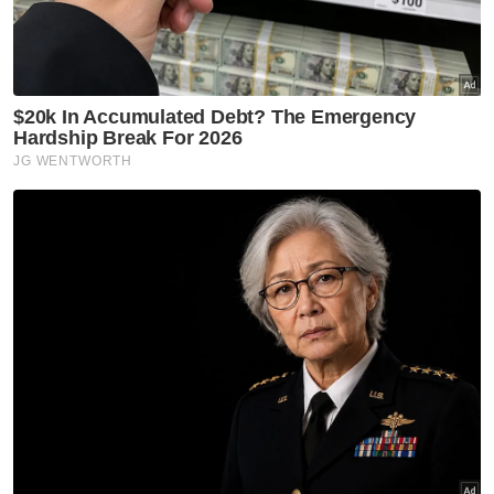
“Semoga aplikasi ini menjadi satu pendekatan
baharu terutama buat tahfiz-tahfiz lain juga
bagi memudahkan pembelajaran bahasa
Arab.
“Think Quran adalah cara yang sangat efektif
untuk mencapai tahap pemahaman dan
mengingati kosa kata yang terdapat di dalam
al-Quran,” ujar beliau.