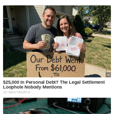
Think Quran
Pelajar Tahfiz
Artikel Disyorkan
Nasional
Belia Sabah diseru perkukuh
hubungan dengan Putrajaya