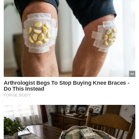
“Apa yang saya lihat, mereka sangat seronok
kerana belajar menerusi visual yang interaktif
dan bukan hanya sekadar alat menghafal.
“Biasanya pelajar habis menghafaz semua
juzuk baru belajar bahasa Arab tetapi dengan
adanya Think Quran, mereka boleh
menguasai dan mengingati dalam satu masa,”
katanya.
Jelas beliau, Think Quran merupakan satu
pendekatan baharu buat pelajar mahupun
sesiapa sahaja untuk mendalami ilmu agama