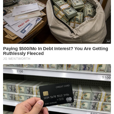
dan mempertingkatkan prestasi pelajaran
mereka dalam bacaan al-Quran.
Artikel Berkaitan:
Pelajar tahfiz berhimpun, gemakan alunan al-Quran
di masjid negeri
Maahad tahfiz tertentu dikecualikan proses
pemutihan Selangor
Penghafaz antarabangsa jadi idola pelajar tahfiz
Katanya lagi, aplikasi berkenaan bukan hanya
membantu memahami al-Quran tetapi juga
memahami peringatan ALLAH SWT untuk
umat Islam menghayati isi terkandung di
dalamnya.