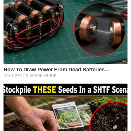
Nasional
Ismail Sabri selamat jalani
prosedur pasang alat perentak
jantung
Nasional
Kerajaan Madani seimbang
jaga kepentingan semua kaum,
aliran pendidikan - PM
Nasional
Tragedi pokok tumbang:
Kerajaan disaran wujudkan zon
bebas pokok di laluan berisiko