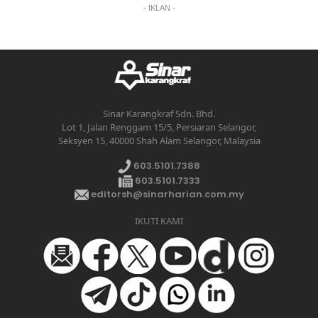
- IKLAN -
Sinar Karangkraf Sdn. Bhd.
Lot 1, Jalan Renggam 15/5, Persiaran Selangor,
Seksyen 15, 40000 Shah Alam Selangor, Malaysia
603.5101.7388
603.5101.7333
editorsh@sinarharian.com.my
IKUTI KAMI