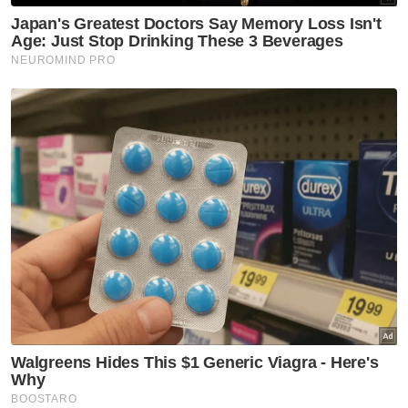
Berita Telus & Tulus menerusi E-Mel setiap
hari!
Nak berita-berita terkini dengan lebih pantas?
Jom sertai saluran WhatsApp Sinar Harian:
https://whatsapp.com/channel/0029Va4iEylE
Muat turun aplikasi Sinar Harian.
Klik di sini!