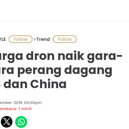
YLE
>
Trend
rga dron naik gara-
ra perang dagang
 dan China
tember 2019 05:00pm
membaca:
1
minit