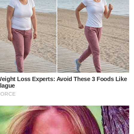
OMNI terbukti penuhi keperluan
maya
By
ARZIANA MOHMAD AZAMAN
12 Sep 2019 03:00pm
Trend
Casing edisi khas Athisha paling
nipis di dunia
By
ARZIANA MOHMAD AZAMAN
12 Sep 2019 02:00pm
Trend
Lelaki atau wanita lebih pandai
memasak? Ini pula kata Alif dan
Cef Nik Michael
By
ARZIANA MOHMAD AZAMAN
12 Sep 2019 12:00pm