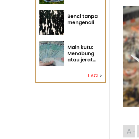
Tuhan
Benci tanpa
mengenali
Main kutu:
Menabung
atau jerat
diri?
LAGI
A