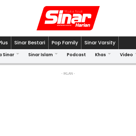
Plus
Sinar Bestari
Pop Family
Sinar Varsity
a Sinar
Sinar Islam
Podcast
Khas
Video
- IKLAN -