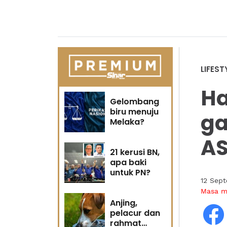
LIFEST
Ha
Gelombang
biru menuju
ga
Melaka?
AS
21 kerusi BN,
apa baki
untuk PN?
12 Sep
Masa 
Anjing,
pelacur dan
rahmat