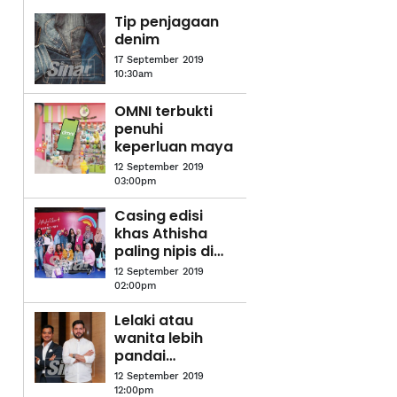
Tip penjagaan
denim
17 September 2019
10:30am
OMNI terbukti
penuhi
keperluan maya
12 September 2019
03:00pm
Casing edisi
khas Athisha
paling nipis di
dunia
12 September 2019
02:00pm
Lelaki atau
wanita lebih
pandai
memasak? Ini
12 September 2019
pula kata Alif
12:00pm