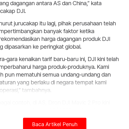
ang dagangan antara AS dan China,” kata
ucakap DJI.
urut jurucakap itu lagi, pihak perusahaan telah
pertimbangkan banyak faktor ketika
ekomendasikan harga dagangan produk DJI
g dipasarkan ke peringkat global.
ra-gara kenaikan tarif baru-baru ini, DJI kini telah
perbaharui harga produk-produknya. Kami
ah pun mematuhi semua undang-undang dan
aturan yang berlaku di negara tempat kami
operasi,” tambahnya.
agai contoh, di AS, Dron DJI Mavic 2 Pro kini
asarkan pada harga AS$1,729 berbanding
1,499 sebelum ini.
Baca Artikel Penuh