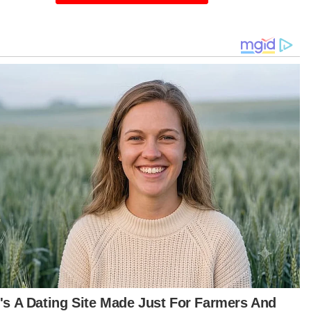
tikel Berkaitan:
Gagal ekstrak data, CVR akan dihantar ke Amerika
Syarikat
Gagal seludup ketum AS$1.1 bilion ke Amerika Syarikat
Fahmi pertikai laporan jangkaan harga barang naik
t turun aplikasi Sinar Harian.
Klik di sini!