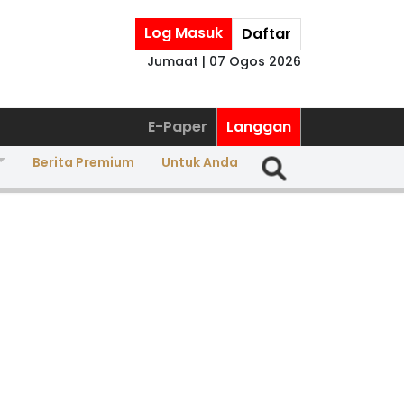
Log Masuk
Daftar
Jumaat | 07 Ogos 2026
E-Paper
Langgan
Berita Premium
Untuk Anda