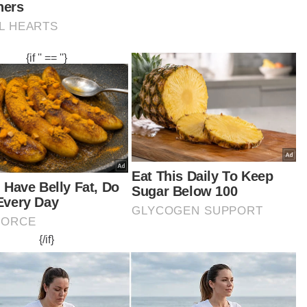
ND
Artikel Disyorkan
Trend
Tip penjagaan denim
By
ARZIANA MOHMAD AZAMAN
17 Sep 2019 10:30am
Trend