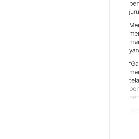
per
jur
Men
mem
mer
yan
“Ga
mem
tel
per
ber
Seb
dip
AS$