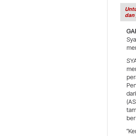
Untu
dan
GA
Sya
men
SYA
men
per
Pen
dar
(AS
tam
ber
“Ke