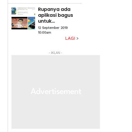
dan Cef Nik
Rupanya ada
Michael
aplikasi bagus
untuk
superwomen
12 September 2019
10:00am
LAGI
- IKLAN -