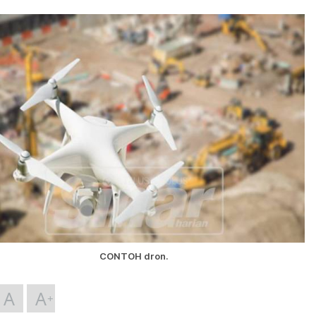
CONTOH dron.
A
A