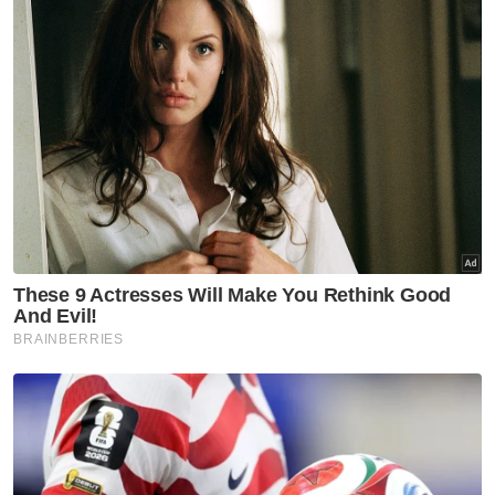
Lembaga pengarah dan anggota
pertubuhan itu akan dilantik menerusi titah
diraja.
Artikel Berkaitan:
Arab Saudi saran pemakaian semula pelitup muka
kepada jemaah umrah
Menteri Hal Ehwal Agama nasihat orang ramai
bertenang, berhati-hati
Kerajaan Arab Saudi sedia pertimbang isu umrah -
MATTA