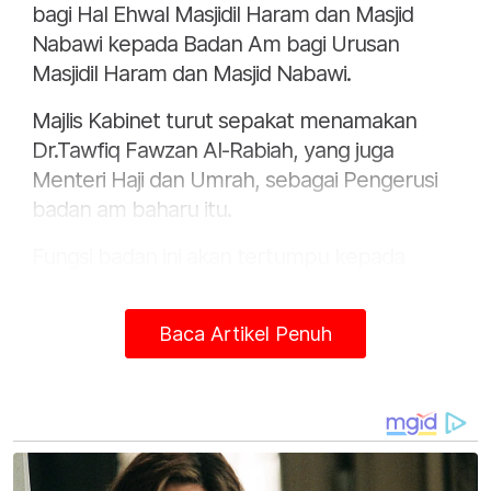
bagi Hal Ehwal Masjidil Haram dan Masjid
Nabawi kepada Badan Am bagi Urusan
Masjidil Haram dan Masjid Nabawi.
Majlis Kabinet turut sepakat menamakan
Dr.Tawfiq Fawzan Al-Rabiah, yang juga
Menteri Haji dan Umrah, sebagai Pengerusi
badan am baharu itu.
Fungsi badan ini akan tertumpu kepada
menguruskan perkhidmatan, operasi,
penyelenggaraan dan pembangunan di
Baca Artikel Penuh
kedua-dua masjid.