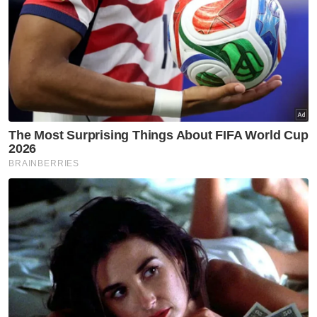
Muat turun aplikasi Sinar Harian.
Klik di sini!
Sheikh Sudais
Kabinet Saudi
Raja Salman
Artikel Disyorkan
GLOBAL