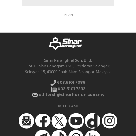
- IKLAN -
Sinar Karangkraf Sdn. Bhd.
Lot 1, Jalan Renggam 15/5, Persiaran Selangor,
Seksyen 15, 40000 Shah Alam Selangor, Malaysia
603.5101.7388
603.5101.7333
editorsh@sinarharian.com.my
IKUTI KAMI