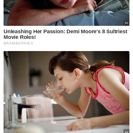
Trump syok sendiri, dakwa
dokumentari Melania ‘filem
nombor satu tahun ini’
GLOBAL
Nyamuk pembawa virus 'West
Nile' dikesan di Israel
GLOBAL
Korea Utara syor sup daging
anjing ketika gelombang haba
cecah 36.7 darjah Celsius
GLOBAL
Prabowo kecewa Indonesia
gagal ke Piala Dunia, meskipun
penduduk hampir 300 juta