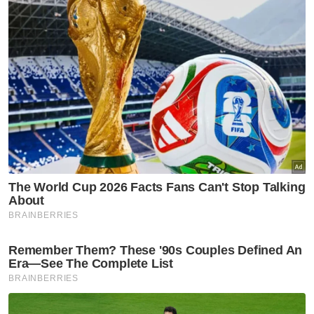
Katanya, pasukan di ranking dunia ke-96
Palestin, India (99) dan Lubnan (100) akan turut
beraksi dalam Pestabola Merdeka kali ini.
Sebelum ini, Presiden FAM, Datuk Hamidin
Mohd Amin yakin skuad negara mampu
mencapai ranking ke-120 teratas dunia