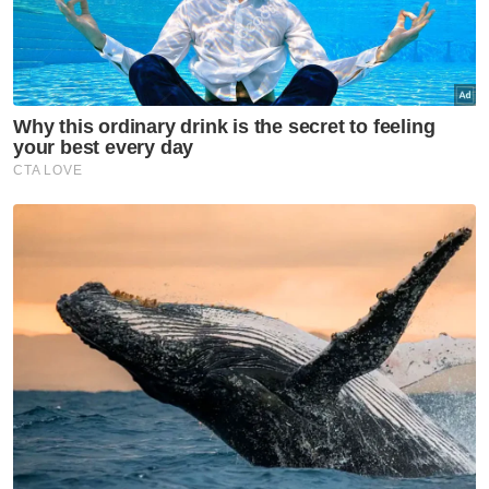
Dalam pada itu, beliau yang juga Presiden
Persatuan Bolasepak Melayu Malaysia
(PBMM) berkata, juara bertahan Piala Agong
Kuala Lumpur bakal menentang juara PERR
2022, Selangor pada 27 Oktober ini.
Edisi ke-101 PERR yang akan berlangsung
selepas Piala Agong, menyaksikan 16
pasukan bawah 25 tahun termasuk pasukan
jemputan dari Singapura, berentap untuk
meraih hadiah wang tunai RM50,000 bagi
juara dan RM30,000 bagi naib juara.