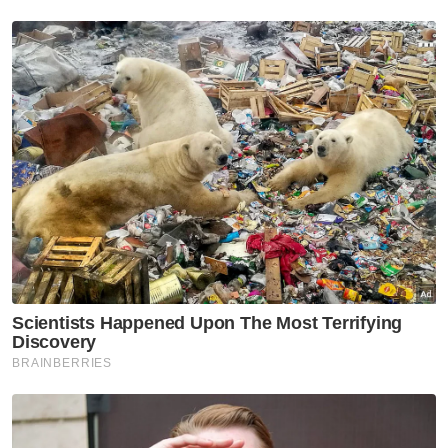
Mengikut format perlawanan, pasukan akan
dibahagikan dalam empat kumpulan
mengikut zon, dengan hanya dua pasukan
teratas akan mara ke suku akhir. - Bernama
Muat turun aplikasi Sinar Harian.
Klik di sini!
Harimau Malaya
Ranking Dunia
Artikel Disyorkan