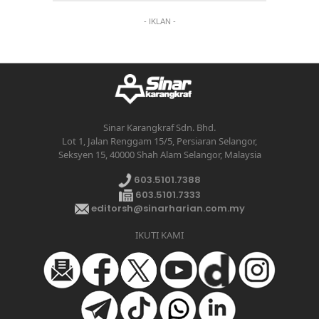
- IKLAN -
Sinar Karangkraf Sdn. Bhd.
Lot 1, Jalan Renggam 15/5, Persiaran Selangor,
Seksyen 15, 40000 Shah Alam Selangor, Malaysia
603.5101.7388
603.5101.7333
editorsh@sinarharian.com.my
IKUTI KAMI