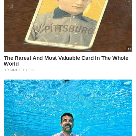
difahamkan kerja penanaman rumput baharu
akan bermula pada awal Ogos dan selesai
sebelum Pestabola Merdeka. Namun, jika
tidak dapat, kita ada beberapa venue
alternatif, antaranya di Pulau Pinang,”
katanya.