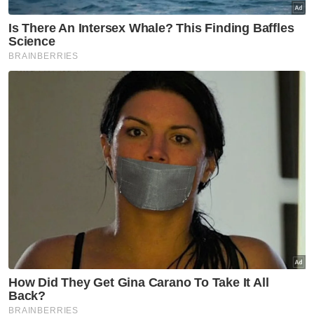
Berita Telus & Tulus menerusi E-Mel setiap
hari!
"Pemain-pemain yang boleh menyertai
kejohanan ini adalah dari kalangan pemain
Piala Presiden, Piala Belia, Liga M4 dan Liga
M5, tetapi pemain Liga M3 dan Reserve
League tidak dibenarkan.
"Tujuan kejohanan ini adalah untuk
pembangunan dan sebagai platform kepada
pemain untuk melonjak ke liga lebih tinggi,”
katanya.