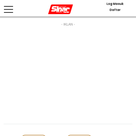
Log Masuk
Daftar
- IKLAN -