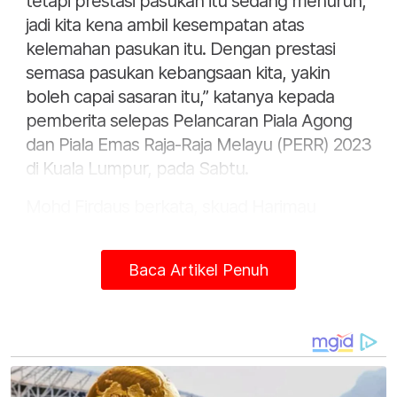
tetapi prestasi pasukan itu sedang menurun,
jadi kita kena ambil kesempatan atas
kelemahan pasukan itu. Dengan prestasi
semasa pasukan kebangsaan kita, yakin
boleh capai sasaran itu,” katanya kepada
pemberita selepas Pelancaran Piala Agong
dan Piala Emas Raja-Raja Melayu (PERR) 2023
di Kuala Lumpur, pada Sabtu.
Mohd Firdaus berkata, skuad Harimau
Malaya juga perlu mengungguli Pestabola
Merdeka di Stadium Nasional Bukit Jalil
Baca Artikel Penuh
dijangka bermula 16 Oktober ini, selain
pusingan kelayakan Piala Dunia 2026/Piala
Asia 2027 bermula November untuk
mencapai misi itu.