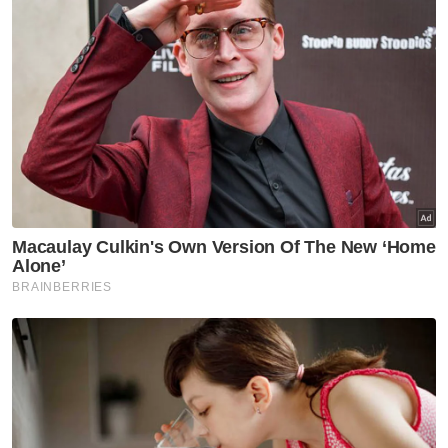
Sukan
Tiket aksi Malaysia-Filipina
habis terjual
Sukan
Rifdean buru gelaran dunia di
bumi Jepun
Sukan
Harimau Malaya janji aksi lebih
baik di Cheras
Sukan
Mohamed Salah sertai
Trabzonspor, terima €17 juta