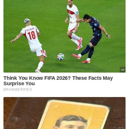
sekiranya meraih keputusan positif dalam
kesemua enam aksi pada jendela perlawanan
antarabangsa FIFA pada Jun, September
dan Oktober ini.
Selepas kemas kini FIFA pada Selasa, skuad
negara berjaya melonjak satu anak tangga ke
kedudukan ke-136 dunia. (Ranking terbaik
Malaysia adalah di kedudukan ke-75 dunia
yang dicapai pada 1993.)
Sementara itu, Mohd Firdaus juga percaya
Perbadanan Stadium Malaysia (PSM) mampu
menyelesaikan kerja-kerja pertukaran
rumput di Stadium Nasional untuk
menganjurkan Pestabola Merdeka.
"Ketika mesyuarat baru-baru ini, kita