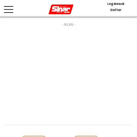
Log Masuk
Daftar
- IKLAN -