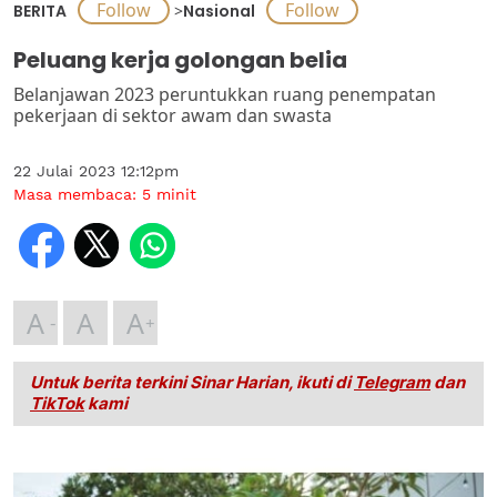
BERITA
>
Nasional
Peluang kerja golongan belia
Belanjawan 2023 peruntukkan ruang penempatan
pekerjaan di sektor awam dan swasta
22 Julai 2023 12:12pm
Masa membaca:
5
minit
A
A
A
Untuk berita terkini Sinar Harian, ikuti di
Telegram
dan
TikTok
kami