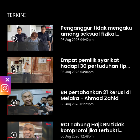
TERKINI
Penganggur tidak mengaku
amang seksual fizikal
remaja perempuan di hotel
06 Aug 2026 04:42pm
Empat pemilik syarikat
hadapi 30 pertuduhan tipu
ejen PERKESO
06 Aug 2026 04:04pm
BN pertahankan 21 kerusi di
Melaka - Ahmad Zahid
06 Aug 2026 01:29pm
RCI Tabung Haji: BN tidak
kompromi jika terbukti
berlaku penyelewengan -
06 Aug 2026 12:48pm