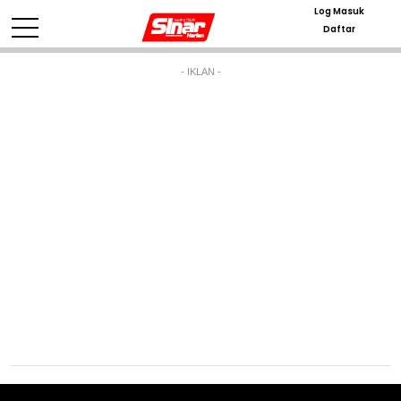
Log Masuk
Daftar
- IKLAN -