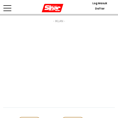
Log Masuk
Daftar
- IKLAN -