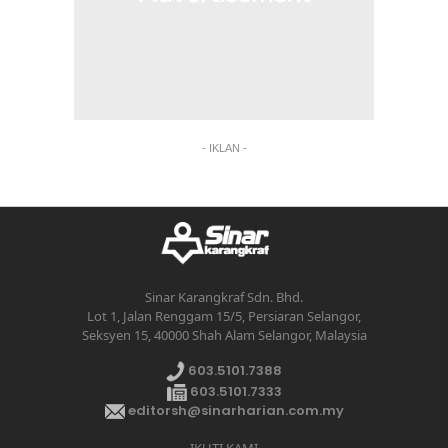
- IKLAN -
Sinar Karangkraf Sdn. Bhd.
Lot 1, Jalan Renggam 15/5, Persiaran Selangor,
Seksyen 15, 40000 Shah Alam Selangor, Malaysia
603.5101.7388
603.5101.7333
editorsh@sinarharian.com.my
IKUTI KAMI