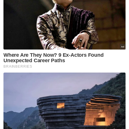
Artikel Disyorkan
Semasa
Suasana sebak sambut
ketibaan jenazah Koperal Teck
Siong
Semasa
Maut renjatan elektrik:
Jenazah tiga anggota polis
diterbangkan pulang ke
kampung halaman
Semasa
Bapa ditahan bantu siasatan
dakwaan dera, gangguan
seksual dua anak lelaki
Semasa