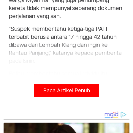
warga Myanmar yang juga penumpang
kereta tidak mempunyai sebarang dokumen
perjalanan yang sah.
"Suspek memberitahu ketiga-tiga PATI
terbabit berusia antara 17 hingga 42 tahun
dibawa dari Lembah Klang dan ingin ke
Rantau Panjang," katanya kepada pemberita
pada Isnin.
Beliau memberitahu semua individu itu
ditahan untuk siasatan lanjut mengikut
Seksyen 55E / 6(1)(c) Akta Imigresen
Baca Artikel Penuh
1959/63.