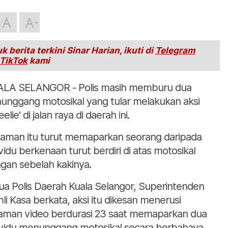
A
A
k berita terkini Sinar Harian, ikuti di
Telegram
TikTok
kami
LA SELANGOR - Polis masih memburu dua
unggang motosikal yang tular melakukan aksi
elie' di jalan raya di daerah ini.
aman itu turut memaparkan seorang daripada
ividu berkenaan turut berdiri di atas motosikal
gan sebelah kakinya.
ua Polis Daerah Kuala Selangor, Superintenden
li Kasa berkata, aksi itu dikesan menerusi
aman video berdurasi 23 saat memaparkan dua
ividu menunggang motosikal secara berbahaya.