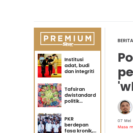
BERIT
Po
Institusi
adat, budi
pe
dan integriti
'w
Tafsiran
dwistandard
politik
identiti
PKR
07 Mei
berdepan
Masa 
fasa kronik,