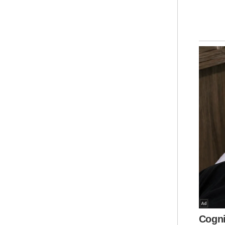
Seh
mem
itu
men
di 
ber
Mua