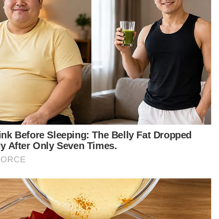
Semasa
Dua anggota polis minta belanja
RM100 berdepan tindakan
tatatertib
TAUFIK SALIMIN
09 Aug 2026 02:37pm
Semasa
Kenyataan MAG tunjuk 'sindrom
penafian' - King Sing
MOHD AZLIM ZAINURY
09 Aug 2026 02:30pm
Semasa
​Tiga lelaki Rohingya ditahan bantu
siasatan jenayah seksual libatkan
mangsa OKU