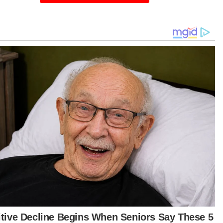
ubungan itu, katanya, orang ramai yang
punyai sebarang maklumat mengenai kejadian
 diminta tampil bagi membuat aduan atau
ghubungi Pegawai Penyiasat, Inspektor Najmi
talian 017- 8028105 atau mana-mana balai polis
dekatan.
t turun aplikasi Sinar Harian.
Klik di sini!
Jawab soalan kaji selidik dan
×