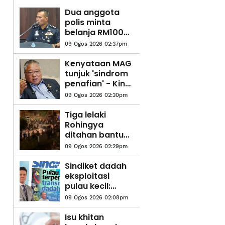
Dua anggota
polis minta
belanja RM100
berdepan
09 Ogos 2026 02:37pm
tindakan
tatatertib
Kenyataan MAG
tunjuk 'sindrom
penafian' - King
Sing
09 Ogos 2026 02:30pm
​Tiga lelaki
Rohingya
ditahan bantu
siasatan
09 Ogos 2026 02:29pm
jenayah seksual
libatkan
Sindiket dadah
mangsa OKU
eksploitasi
pulau kecil:
Pakar
09 Ogos 2026 02:08pm
kriminologi
cadang 3
Isu khitan