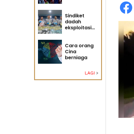
adakah
masa masih
memihak
Sindiket
Anwar?
dadah
eksploitasi
pulau kecil
Sabah
Cara orang
Cina
berniaga
LAGI