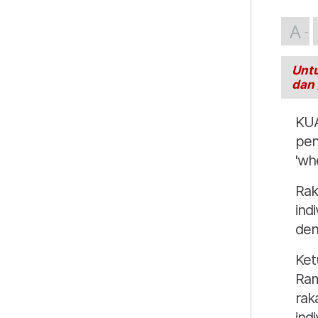
A
Untu
dan
KUA
pen
'whe
Rak
ind
den
Ket
Ram
rak
ind