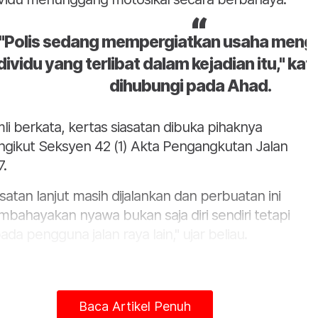
"Polis sedang mempergiatkan usaha meng
dividu yang terlibat dalam kejadian itu," ka
dihubungi pada Ahad.
li berkata, kertas siasatan dibuka pihaknya
gikut Seksyen 42 (1) Akta Pengangkutan Jalan
7.
asatan lanjut masih dijalankan dan perbuatan ini
bahayakan nyawa bukan saja diri sendiri tetapi
ada pengguna jalan raya lain," ujar beliau.
Baca Artikel Penuh