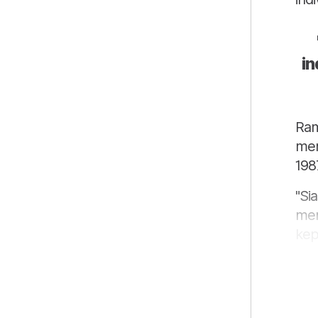
in
Ram
men
198
"Si
mem
kep