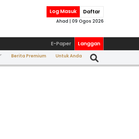
Log Masuk
Daftar
Ahad | 09 Ogos 2026
E-Paper
Langgan
Berita Premium
Untuk Anda