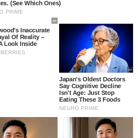
dapatkan baucar tunai.
Apakah jantina anda?
Lelaki
Perempuan
VPoints:
0
Masuk | Daftar
Aksi Wheelie
Artikel Disyorkan