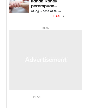
tindakan segera
kanak-kanak
perempuan
cetus
09 Ogos 2026 01:59pm
perdebatan
LAGI
pakar
perubatan,
- IKLAN -
warganet
- IKLAN -