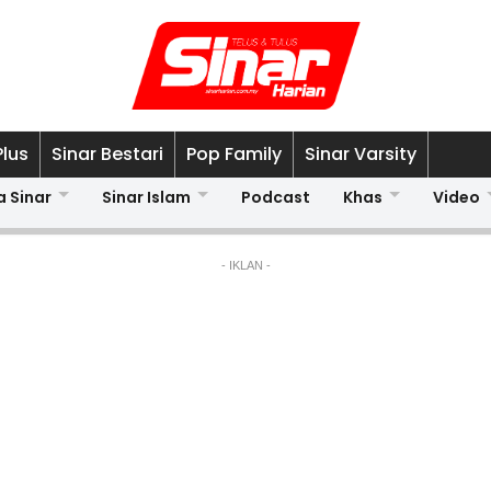
Plus
Sinar Bestari
Pop Family
Sinar Varsity
a Sinar
Sinar Islam
Podcast
Khas
Video
- IKLAN -