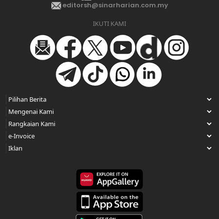
editorsh@sinarharian.com.my
IKUTI KAMI