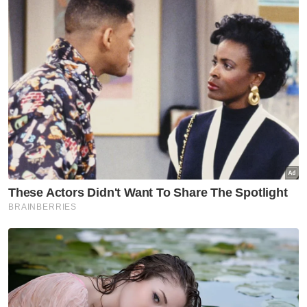
habis terjual
Sukan
Rifdean buru gelaran dunia di
bumi Jepun
Sukan
Harimau Malaya janji aksi lebih
baik di Cheras
Sukan
Mohamed Salah sertai
Trabzonspor, terima €17 juta
semusim