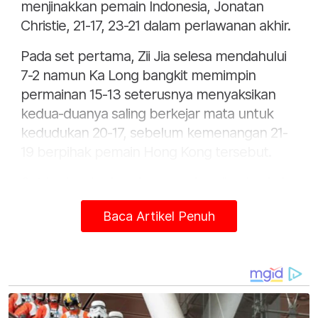
menjinakkan pemain Indonesia, Jonatan
Christie, 21-17, 23-21 dalam perlawanan akhir.
Pada set pertama, Zii Jia selesa mendahului
7-2 namun Ka Long bangkit memimpin
permainan 15-13 seterusnya menyaksikan
kedua-duanya saling berkejar mata untuk
kedudukan 20-17, sebelum kemenangan 21-
19 berpihak pemain Hong Kong tersebut.
Set kedua, kedua-dua pemain saling berkejar
mata untuk kedudukan 10-6, sebelum Ka
Baca Artikel Penuh
Long memimpin permainan 14-10
kemudiannya mengungguli perlawanan
dengan 21-16.