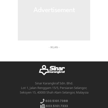
- IKLAN -
Sinar Karangkraf Sdn. Bhd.
Lot 1, Jalan Renggam 15/5, Persiaran Selangor,
Seksyen 15, 40000 Shah Alam Selangor, Malaysia
603.5101.7388
603.5101.7333