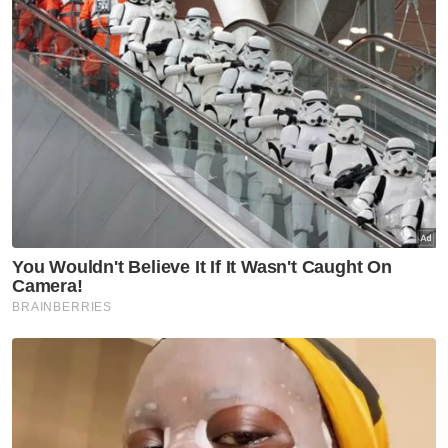
Terdahulu, seorang lagi pemain
perseorangan negara, Ng Tze Yong tewas
kepada pemain Hong Kong, China Lee Cheuk
Yiu juga straight set 21-17, 21-18.
Sementara itu, pemain Singapura, Loh Kean
Yew meneruskan kemaraan selepas
menewaskan Lakshya Sen dari India 21-7, 23-