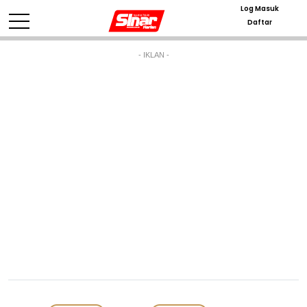
Log Masuk
Daftar
- IKLAN -