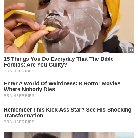
21.
Muat turun aplikasi Sinar Harian.
Klik di sini!
Badminton
BAC 2023
Artikel Disyorkan
Sukan
Tiket aksi Malaysia-Filipina