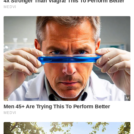
Berita Telus & Tulus menerusi E-Mel setiap
hari!
Muat turun aplikasi Sinar Harian.
Klik di sini!
Harap bantu kajian selidik kami dan
×
dapatkan baucar tunai.
Berapakah umur anda?
Kurang daripada 18 tahun
18 - 24 tahun