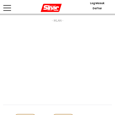
Log Masuk
Daftar
- IKLAN -