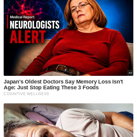
Binaan arca Perigi atau dikenali penduduk setempat sebagai
'Telaga' seluas dua meter menjadi pilihan Persatuan ATV
Bintong. - Foto: Bernama
Mohamad Hafifi Syauki berkata, pihaknya
menggunakan 89 gulung jerami bagi
membentuk kawasan ‘berpagar’ yang di
dalamnya terdapat dangau dan beberapa
lagi arca jerami lain antaranya berbentuk
seperti anggota Jabatan Pengangkutan
Jalan (JPJ) sedang melakukan sekatan jalan
raya.
"Kelainan kita tampilkan ialah kita
menggunakan konsep ‘pagar sesat’, jadi kalau
kita menyusuri dalam ‘Jerami Icon’ ini sendiri,