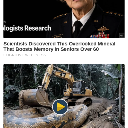
Beliau berkata, arca jerami yang terdapat di
dalam kawasan dikelilingi gulungan jerami
padi itu dibuat oleh enam agensi kerajaan di
Perlis antaranya seperti Kolej Komuniti Arau,
JPJ dan Jabatan Perhutanan negeri yang
menyertai pertandingan membentuk arca
itu.
"Kita berikan setiap agensi ini lima petak
jerami padi untuk mereka membuat arca
masing-masing,” katanya dengan menambah
pengunjung dewasa dikenakan bayaran RM1
manakala percuma bagi kanak-kanak berusia
bawah enam tahun untuk memasuki
kawasan itu.
Dalam pada itu, Eksekutif Bahagian Hal Ehwal