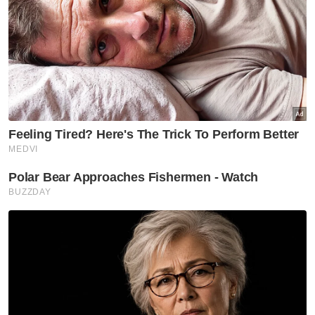
kita akan nampak seperti ada ‘pagar sesat’
tak ada jalan... di samping itu pengisian di
dalam ‘Jerami Icon’ ada dangau yang dibina
Persatuan Pelukis Negeri Perlis dengan
kerjasama pihak MADA,” katanya.