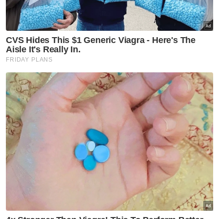
Wan Norazween berkata, pelaksanaan
kempen itu di PAT 2023 juga menjurus
kepada promosi digital aplikasi Bernama
selain mendekati pengunjung melalui aktiviti
santai seperti permainan dalam talian serta
tekan butang ‘suka’ (like) dan ‘ikuti’ (follow)
dan ‘kongsi’ (share) media sosial Bernama. -
Bernama