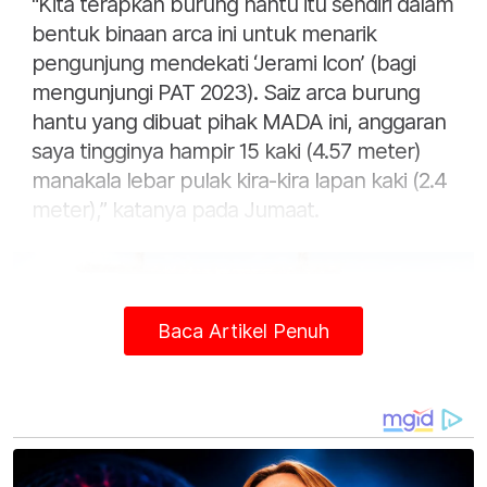
"Kita terapkan burung hantu itu sendiri dalam
bentuk binaan arca ini untuk menarik
pengunjung mendekati ‘Jerami Icon’ (bagi
mengunjungi PAT 2023). Saiz arca burung
hantu yang dibuat pihak MADA ini, anggaran
saya tingginya hampir 15 kaki (4.57 meter)
manakala lebar pulak kira-kira lapan kaki (2.4
meter),” katanya pada Jumaat.
Baca Artikel Penuh