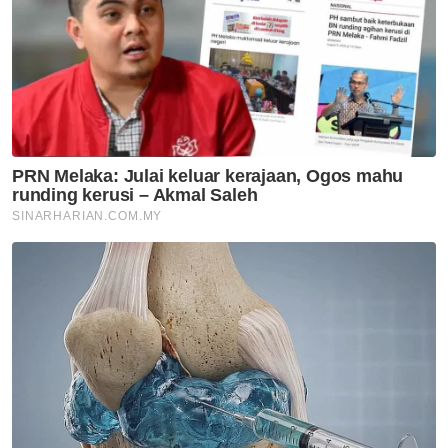
Artikel Disyorkan
Utara
Kedah sedia bangunkan
penempatan baharu di Bukit
Malut
Utara
Tuntutan pajakan Pulau Pinang:
Kedah pertimbang tangguh
sehingga perubahan kerajaan
pusat
Utara
Pulau Pinang henti
pelaksanaan ANPR serta-
merta, semak semula perincian
- Kon Yeow
Utara
PH Pulau Pinang teruskan
kerjasama dengan BN, UMNO