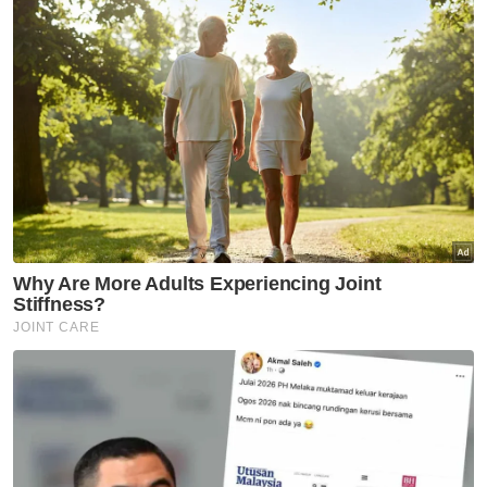
25 - 34 tahun
35 - 44 tahun
45 - 54 tahun
55 - 64 tahun
65 tahun dan ke atas
VPoints:
0
Masuk | Daftar
Jerami Icon
Burung Hantu
PAT 2023