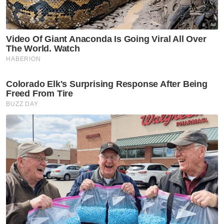
Korporat Pertubuhan Berita Nasional
Malaysia (Bernama), Wan Norazween Wan
Su berkata, Bernama juga tidak melepaskan
peluang memeriahkan pesta tersebut
dengan membuka reruai di situ di samping
menjadi media rasmi bagi PAT 2023.
"Bernama mendapat jemputan kali pertama
membuka ‘booth’ (reruai) di Pesta Angin
Timur ini daripada Kementerian Pelancongan,
Seni dan Budaya (MOTAC). Di sini kita juga
mengadakan Kempen Jom Kenali Bernama,
kempen ini dilaksanakan sejak tahun lepas,”
katanya.