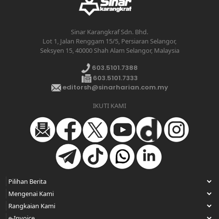
Sinar Karangkraf Sdn. Bhd.
Lot 1, Jalan Renggam 15/5, Persiaran Selangor,
Seksyen 15, 40000 Shah Alam Selangor, Malaysia
603.5101.7388
603.5101.7333
editorsh@sinarharian.com.my
IKUTI KAMI