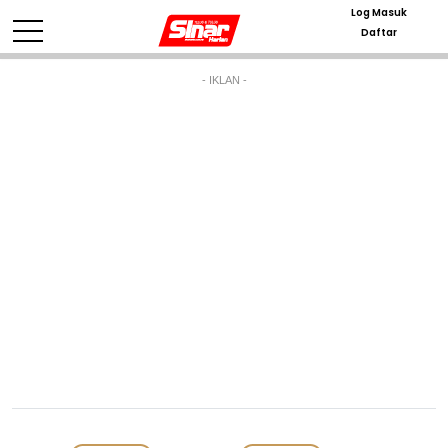
Log Masuk
Daftar
- IKLAN -