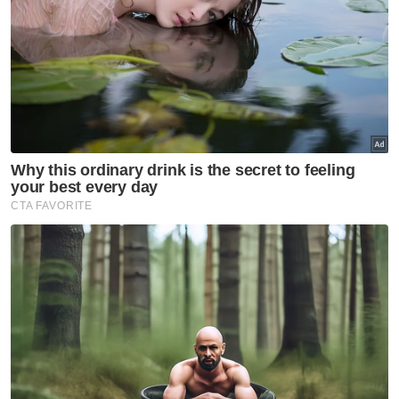
Media Arus Perdana
Bergabung
100 Hari
Kerajaan Perpaduan
Artikel Disyorkan
Nasional
Harap pengumuman PM fokus
tiga komponen utama
melibatkan struktur ATM -