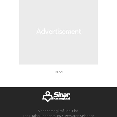
- IKLAN -
Sinar Karangkraf Sdn. Bhd.
Lot 1, Jalan Renggam 15/5, Persiaran Selangor,