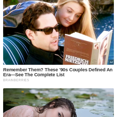
Untuk rekod, kaji selidik mega pernah
digerakkan lima media perdana negara
bersama firma penyelidikan sempena Pilihan
Raya Umum ke-15 (PRU15) lalu dengan
membawa mesej jelas iaitu mengumpulkan
hasrat dan suara rakyat Malaysia.
Muat turun aplikasi Sinar Harian.
Klik di sini!