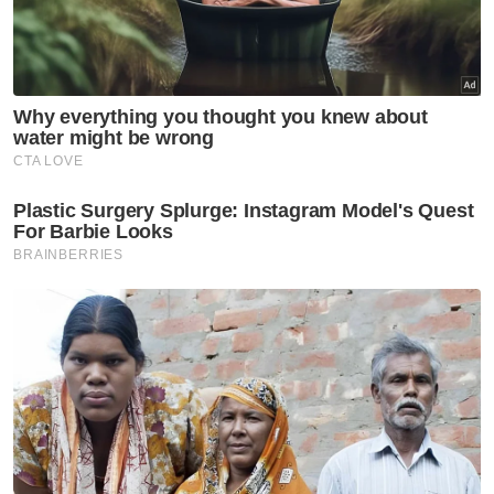
Menteri Pertahanan
Nasional
Tindakan sita kontena muatan
ke Israel bukti ketegasan
Malaysia - Anwar
Nasional
JMD 2026 perkasa rakyat ke
arah negara AI
Nasional
Isu import udang Thailand
dijangka selesai pertengahan
bulan ini – Mohamad Sabu