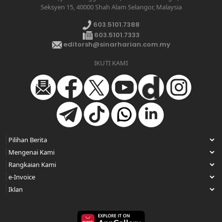
Seksyen 15, 40000 Shah Alam Selangor, Malaysia
603.5101.7388
603.5101.7333
editorsh@sinarharian.com.my
IKUTI KAMI