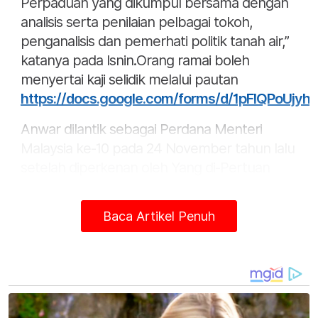
Perpaduan yang dikumpul bersama dengan
analisis serta penilaian pelbagai tokoh,
penganalisis dan pemerhati politik tanah air,”
katanya pada Isnin.Orang ramai boleh
menyertai kaji selidik melalui pautan
https://docs.google.com/forms/d/1pFIQPoU
Anwar dilantik sebagai Perdana Menteri
Malaysia ke-10 pada 24 November tahun lalu
setelah diperkenan oleh Yang di-Pertuan
Agong, Al-Sultan Abdullah Ri'ayatuddin Al-
Mustafa Billah Shah.
Baca Artikel Penuh