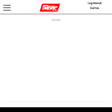
Log Masuk
Daftar
- IKLAN -