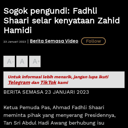
Sogok pengundi: Fadhli
Shaari selar kenyataan Zahid
Hamidi
Berita Semasa Video
|
23 Januari 2023
A
A
A
Untuk informasi lebih menarik, jangan lupa ikuti
Telegram
TikTok
dan
kami
BERITA SEMASA 23 JANUARI 2023
Ketua Pemuda Pas, Ahmad Fadhli Shaari
meminta pihak yang menyerang Presidennya,
Tan Sri Abdul Hadi Awang berhubung isu