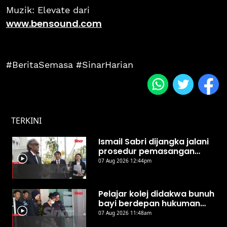
Muzik: Elevate dari
www.bensound.com
#BeritaSemasa #SinarHarian
TERKINI
Ismail Sabri dijangka jalani
prosedur pemasangan
perentak jantung hari ini -
07 Aug 2026 12:44pm
Peguam
Pelajar kolej didakwa bunuh
bayi berdepan hukuman
mati, teman lelaki
07 Aug 2026 11:48am
dibebaskan