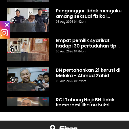
Penganggur tidak mengaku
amang seksual fizikal
remaja perempuan di hotel
06 Aug 2026 04:42pm
Empat pemilik syarikat
hadapi 30 pertuduhan tipu
ejen PERKESO
06 Aug 2026 04:04pm
BN pertahankan 21 kerusi di
Melaka - Ahmad Zahid
06 Aug 2026 01:29pm
RCI Tabung Haji: BN tidak
kompromi jika terbukti
berlaku penyelewengan -
06 Aug 2026 12:48pm
Ahmad Zahid