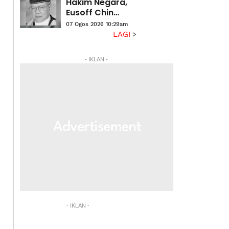
Hakim Negara,
Eusoff Chin
meninggal
07 Ogos 2026 10:29am
dunia
LAGI
- IKLAN -
- IKLAN -