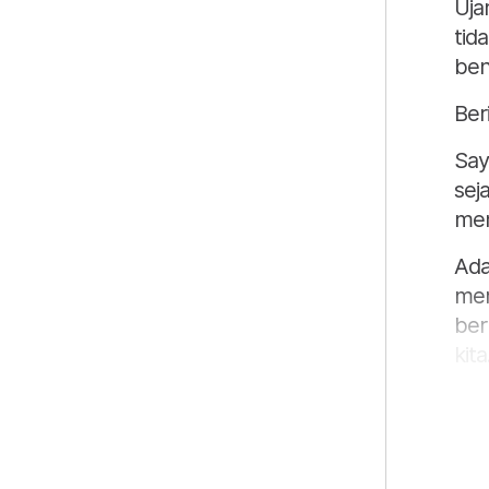
Uja
tid
ben
Ber
Say
sej
mem
Ada
mer
ber
kita