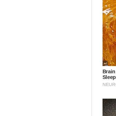
Pen
Mes
den
Ini
Pen
Lem