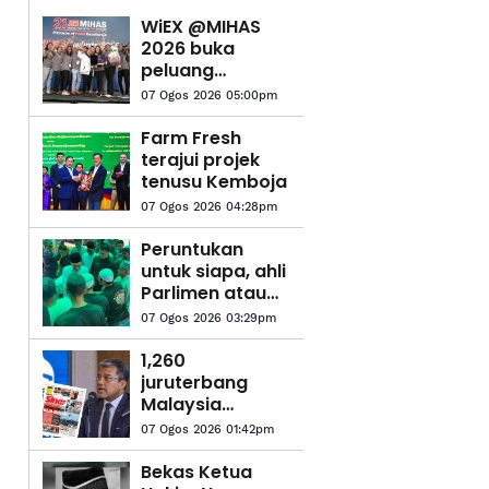
WiEX @MIHAS
2026 buka
peluang
usahawan
07 Ogos 2026 05:00pm
wanita tembusi
pasaran
Farm Fresh
eksport
terajui projek
tenusu Kemboja
07 Ogos 2026 04:28pm
Peruntukan
untuk siapa, ahli
Parlimen atau
rakyat? - Anwar
07 Ogos 2026 03:29pm
1,260
juruterbang
Malaysia
Airlines jalani
07 Ogos 2026 01:42pm
saringan dadah
Bekas Ketua