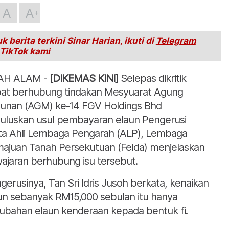
A
A
k berita terkini Sinar Harian, ikuti di
Telegram
TikTok
kami
AH ALAM -
[DIKEMAS KINI]
Selepas dikritik
at berhubung tindakan Mesyuarat Agung
unan (AGM) ke-14 FGV Holdings Bhd
uluskan usul pembayaran elaun Pengerusi
ta Ahli Lembaga Pengarah (ALP), Lembaga
ajuan Tanah Persekutuan (Felda) menjelaskan
ajaran berhubung isu tersebut.
gerusinya, Tan Sri Idris Jusoh berkata, kenaikan
un sebanyak RM15,000 sebulan itu hanya
ubahan elaun kenderaan kepada bentuk fi.