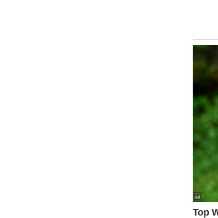
FGV
sen
pem
Keu
Fel
Unt
kep
cem