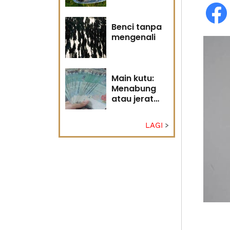
Tuhan
Benci tanpa
mengenali
Main kutu:
Menabung
atau jerat
diri?
LAGI