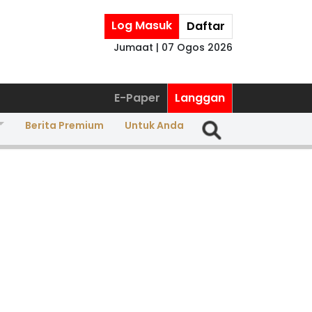
Log Masuk
Daftar
Jumaat | 07 Ogos 2026
E-Paper
Langgan
Berita Premium
Untuk Anda