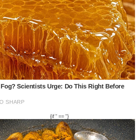
ingkatan fi pengarah telah dibuat di dalam
yuarat Agung Tahunan (AGM) semalam
gan peningkatan sebanyak 21 peratus.
 melibatkan kenaikan RM15,000 sebulan kepada
gerusi dan RM2,500 sebulan kepada setiap Ahli
baga Pengarah (ALP).