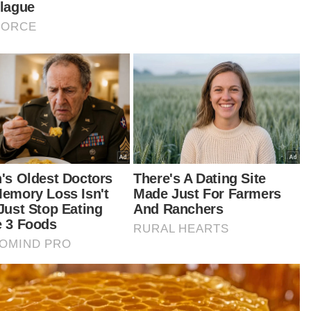
am konteks ini tanda aras FGV juga perlu selaras
gan industri ‘benchmarking’ (penanda aras).
uk tahun kewangan 2021, FGV telah mendapat
ntungan luar biasa yang melebihi RM1 bilion
1.175 bilion selepas cukai).
enarnya, FGV sudah lama tidak mengubah
un pengarah (sejak penyenaraian FGV 10 tahun
 lalu).
masa yang sama, kita mahu FGV melaksanakan
good corporate governance’ (tadbir urus
porat yang baik) sebagaimana syarikat-syarikat
araian Awam yang lain.