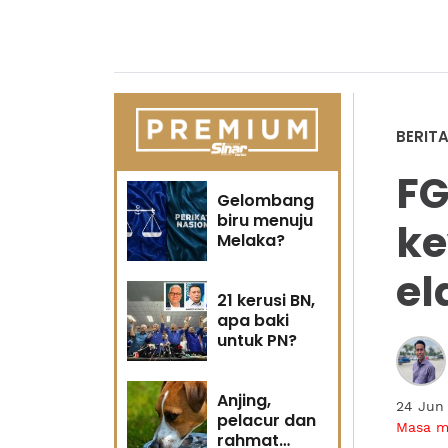
BERIT
FG
Gelombang
biru menuju
ke
Melaka?
el
21 kerusi BN,
apa baki
untuk PN?
Anjing,
24 Jun
pelacur dan
Masa 
rahmat