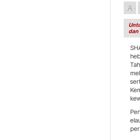
A
Untu
dan
SH
heb
Tah
mel
ser
Kem
kew
Pen
ela
per