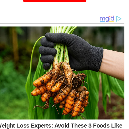
 adalah sebuah 'public listed company' (syarikat
araian awam) yang mana Felda adalah
egang saham terbesar.
ntungan FGV akan memberi faedah kepada
da dan peneroka.
uk menjadi syarikat yang cemerlang, FGV perlu
ada Ahli Lembaga Pengarah (BOD) yang juga
erlang.