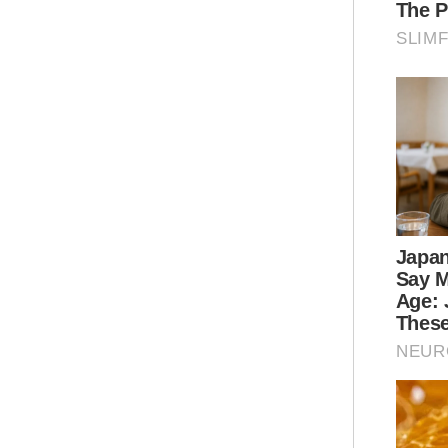
Dal
den
Unt
keu
(RM
Seb
ela
yang
Di 
‘a 
kor
Sen